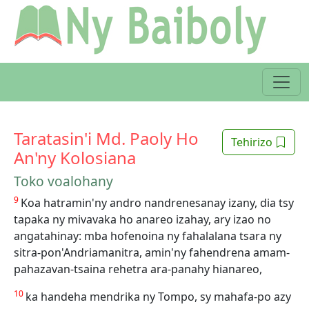
Taratasin'i Md. Paoly Ho
Tehirizo
An'ny Kolosiana
Toko voalohany
9
Koa hatramin'ny andro nandrenesanay izany, dia tsy
tapaka ny mivavaka ho anareo izahay, ary izao no
angatahinay: mba hofenoina ny fahalalana tsara ny
sitra-pon'Andriamanitra, amin'ny fahendrena amam-
pahazavan-tsaina rehetra ara-panahy hianareo,
10
ka handeha mendrika ny Tompo, sy mahafa-po azy