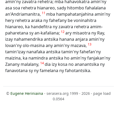
amin'ny zavatra rehetra; mba hahavokatra amin'ny
asa soa rehetra hianareo, sady hitombo fahalalana
11
an'Andriamanitra,
mba hampahatanjahina amin'ny
hery rehetra araka ny fahefany be voninahitra
hianareo, ka handefitra ny zavatra rehetra amim-
12
paharetana sy an-kafaliana;
ary misaotra ny Ray,
izay nahamendrika antsika hanana anjara amin'ny
13
lovan'ny olo-masina any amin'ny mazava,
tamin'izay nanafaka antsika tamin'ny fahefan'ny
maizina, ka namindra antsika ho amin'ny fanjakan'ny
14
Zanany malalany,
dia izy kosa no ananantsika ny
fanavotana sy ny famelana ny fahotantsika.
©
Eugene Heriniaina
- serasera.org 1999 - 2026 - page load
0.0564