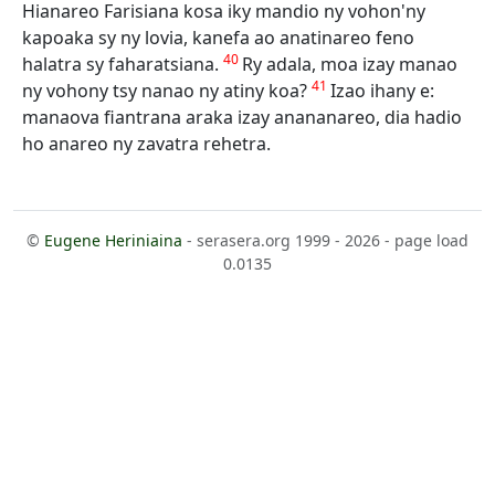
Hianareo Farisiana kosa iky mandio ny vohon'ny
kapoaka sy ny lovia, kanefa ao anatinareo feno
40
halatra sy faharatsiana.
Ry adala, moa izay manao
41
ny vohony tsy nanao ny atiny koa?
Izao ihany e:
manaova fiantrana araka izay anananareo, dia hadio
ho anareo ny zavatra rehetra.
©
Eugene Heriniaina
- serasera.org 1999 - 2026 - page load
0.0135