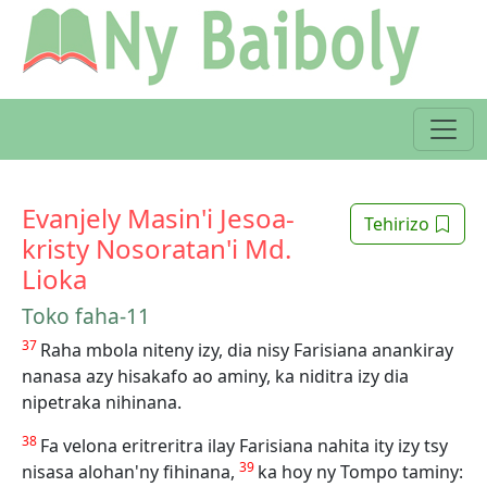
Evanjely Masin'i Jesoa-
Tehirizo
kristy Nosoratan'i Md.
Lioka
Toko faha-11
37
Raha mbola niteny izy, dia nisy Farisiana anankiray
nanasa azy hisakafo ao aminy, ka niditra izy dia
nipetraka nihinana.
38
Fa velona eritreritra ilay Farisiana nahita ity izy tsy
39
nisasa alohan'ny fihinana,
ka hoy ny Tompo taminy: