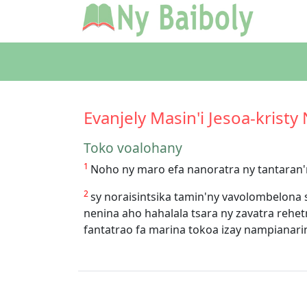
Evanjely Masin'i Jesoa-kristy
Toko voalohany
1
Noho ny maro efa nanoratra ny tantaran'
2
sy noraisintsika tamin'ny vavolombelona
nenina aho hahalala tsara ny zavatra rehet
fantatrao fa marina tokoa izay nampianari