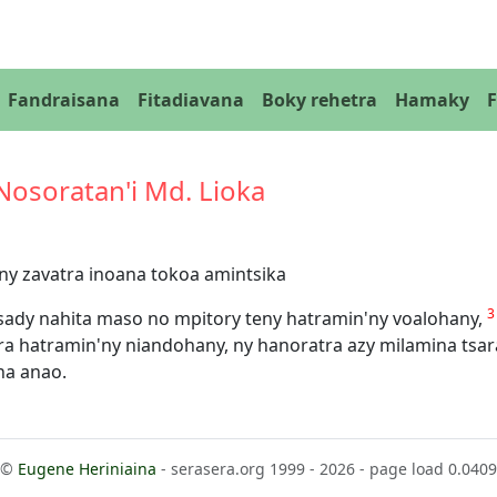
Fandraisana
Fitadiavana
Boky rehetra
Hamaky
 Nosoratan'i Md. Lioka
ny zavatra inoana tokoa amintsika
 sady nahita maso no mpitory teny hatramin'ny voalohany,
ra hatramin'ny niandohany, ny hanoratra azy milamina tsar
na anao.
©
Eugene Heriniaina
- serasera.org 1999 - 2026 - page load 0.0409