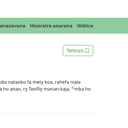
Fanazavana
Hisoratra anarana
Hiditra
Tehirizo
3
dia nataoko fa mety koa, rahefa niala
4
a ho anao, ry Teofily manan-kaja,
mba ho