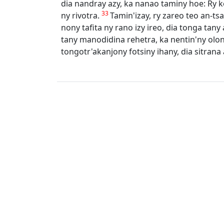
dia nandray azy, ka nanao taminy hoe: Ry k
33
ny rivotra.
Tamin'izay, ry zareo teo an-t
nony tafita ny rano izy ireo, dia tonga tan
tany manodidina rehetra, ka nentin'ny olo
tongotr'akanjony fotsiny ihany, dia sitrana