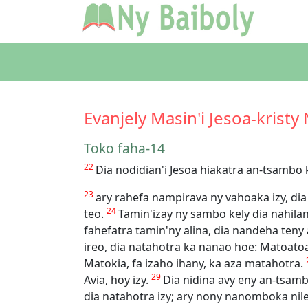
Evanjely Masin'i Jesoa-kristy
Toko faha-14
22
Dia nodidian'i Jesoa hiakatra an-tsambo
23
ary rahefa nampirava ny vahoaka izy, di
24
teo.
Tamin'izay ny sambo kely dia nahila
fahefatra tamin'ny alina, dia nandeha teny
ireo, dia natahotra ka nanao hoe: Matoatoa
Matokia, fa izaho ihany, ka aza matahotra.
29
Avia, hoy izy.
Dia nidina avy eny an-tsam
dia natahotra izy; ary nony nanomboka nil