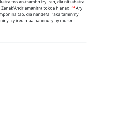
katra teo an-tsambo izy ireo, dia nitsahatra
34
na Zanak'Andriamanitra tokoa hianao.
Ary
mponina tao, dia nandefa iraka tamin'ny
miny izy ireo mba hanendry ny moron-