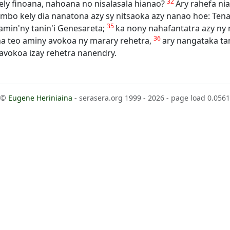
32
ely finoana, nahoana no nisalasala hianao?
Ary rahefa nia
sambo kely dia nanatona azy sy nitsaoka azy nanao hoe: Te
35
y amin'ny tanin'i Genesareta;
ka nony nahafantatra azy ny 
36
na teo aminy avokoa ny marary rehetra,
ary nangataka ta
 avokoa izay rehetra nanendry.
©
Eugene Heriniaina
- serasera.org 1999 - 2026 - page load 0.0561