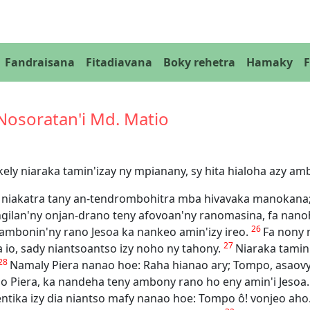
Fandraisana
Fitadiavana
Boky rehetra
Hamaky
 Nosoratan'i Md. Matio
 kely niaraka tamin'izay ny mpianany, sy hita hialoha azy 
a niakatra tany an-tendrombohitra mba hivavaka manokana; k
ngilan'ny onjan-drano teny afovoan'ny ranomasina, fa nano
26
 ambonin'ny rano Jesoa ka nankeo amin'izy ireo.
Fa nony 
27
 io, sady niantsoantso izy noho ny tahony.
Niaraka tamin'
28
Namaly Piera nanao hoe: Raha hianao ary; Tompo, asao
bo Piera, ka nandeha teny ambony rano ho eny amin'i Jesoa
entika izy dia niantso mafy nanao hoe: Tompo ô! vonjeo aho