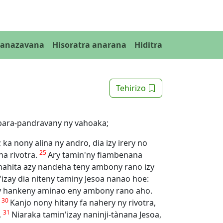
Fanazavana
Hisoratra anarana
Hiditra
Tehirizo
ambara-pandravany ny vahoaka;
a nony alina ny andro, dia izy irery no
25
ha rivotra.
Ary tamin'ny fiambenana
nahita azy nandeha teny ambony rano izy
izay dia niteny taminy Jesoa nanao hoe:
vy hankeny aminao eny ambony rano aho.
30
.
Kanjo nony hitany fa nahery ny rivotra,
31
.
Niaraka tamin'izay naninji-tànana Jesoa,