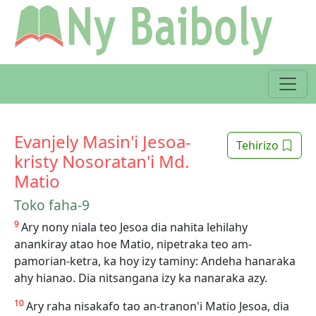
Evanjely Masin'i Jesoa-
Tehirizo
kristy Nosoratan'i Md.
Matio
Toko faha-9
9
Ary nony niala teo Jesoa dia nahita lehilahy
anankiray atao hoe Matio, nipetraka teo am-
pamorian-ketra, ka hoy izy taminy: Andeha hanaraka
ahy hianao. Dia nitsangana izy ka nanaraka azy.
10
Ary raha nisakafo tao an-tranon'i Matio Jesoa, dia