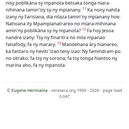
nisy poblikàna sy mpanota betsaka tonga niara-
11
nihinana tamin'izy sy ny mpianany.
Ka nony nahita
izany ny Farisiana, dia nilaza tamin'ny mpianany hoe:
Nahoana ity Mpampianatrareo no miara-mihinana
12
amin'ny poblikàna sy ny mpanota?
Fa hoy Jesoa
nandre izany: Tsy ny finaritra no mila mpanao
13
fanafody, fa ny marary.
Mandehana àry hianareo,
ka fantaro ny hevitr'izao teny izao: Ny famindram-po
no sitrako, fa tsy ny sorona; fa tsy tonga hiantso ny
marina aho, fa ny mpanota.
©
Eugene Heriniaina
- serasera.org 1999 - 2026 - page load
0.047