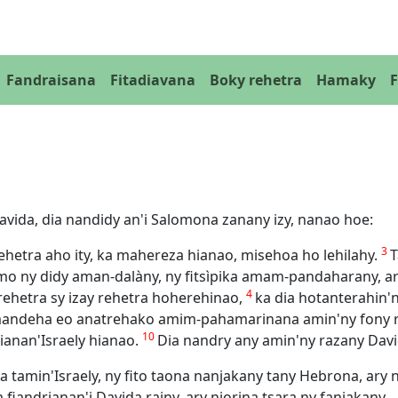
Fandraisana
Fitadiavana
Boky rehetra
Hamaky
avida, dia nandidy an'i Salomona zanany izy, nanao hoe:
3
ehetra aho ity, ka mahereza hianao, misehoa ho lehilahy.
T
mo ny didy aman-dalàny, ny fitsìpika amam-pandaharany, ara
4
hetra sy izay rehetra hoherehinao,
ka dia hotanterahin'
mandeha eo anatrehako amim-pahamarinana amin'ny fony reh
10
ianan'Israely hianao.
Dia nandry any amin'ny razany David
 tamin'Israely, ny fito taona nanjakany tany Hebrona, ary 
iandrianan'i Davida rainy, ary niorina tsara ny fanjakany.