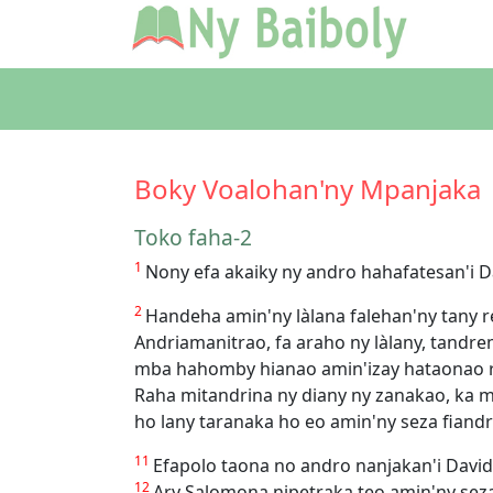
Boky Voalohan'ny Mpanjaka
Toko faha-2
1
Nony efa akaiky ny andro hahafatesan'i D
2
Handeha amin'ny làlana falehan'ny tany r
Andriamanitrao, fa araho ny làlany, tandre
mba hahomby hianao amin'izay hataonao re
Raha mitandrina ny diany ny zanakao, ka 
ho lany taranaka ho eo amin'ny seza fiandr
11
Efapolo taona no andro nanjakan'i Davida
12
Ary Salomona nipetraka teo amin'ny seza f