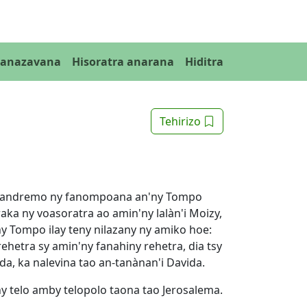
Fanazavana
Hisoratra anarana
Hiditra
Tehirizo
andremo ny fanompoana an'ny Tompo
ka ny voasoratra ao amin'ny lalàn'i Moizy,
ny Tompo ilay teny nilazany ny amiko hoe:
etra sy amin'ny fanahiny rehetra, dia tsy
a, ka nalevina tao an-tanànan'i Davida.
ny telo amby telopolo taona tao Jerosalema.