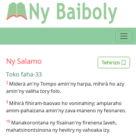
Ny Salamo
Tehirizo
Toko faha-33
2
Miderà an'ny Tompo amin'ny harpa, mihirà ho azy
amin'ny valiha tory folo.
3
Mihirà fihiram-baovao ho voninahiny; ampiaraho
amim-pahaizana amin'ny zava-maneno ny feonareo.
10
Manakorontana ny fisainan'ny firenena Iaveh,
mahatsinontsinona ny hevitry ny vahoaka izy.