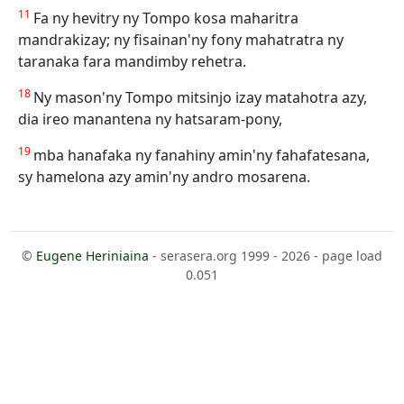
11
Fa ny hevitry ny Tompo kosa maharitra
mandrakizay; ny fisainan'ny fony mahatratra ny
taranaka fara mandimby rehetra.
18
Ny mason'ny Tompo mitsinjo izay matahotra azy,
dia ireo manantena ny hatsaram-pony,
19
mba hanafaka ny fanahiny amin'ny fahafatesana,
sy hamelona azy amin'ny andro mosarena.
©
Eugene Heriniaina
- serasera.org 1999 - 2026 - page load
0.051