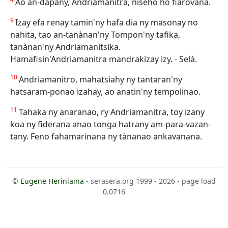
Ao an-dapany, Andriamanitra, niseho ho fiarovana.
9
Izay efa renay tamin'ny hafa dia ny masonay no
nahita, tao an-tanànan'ny Tompon'ny tafika,
tanànan'ny Andriamanitsika.
Hamafisin'Andriamanitra mandrakizay izy. - Selà.
10
Andriamanitro, mahatsiahy ny tantaran'ny
hatsaram-ponao izahay, ao anatin'ny tempolinao.
11
Tahaka ny anaranao, ry Andriamanitra, toy izany
koa ny fiderana anao tonga hatrany am-para-vazan-
tany. Feno fahamarinana ny tànanao ankavanana.
©
Eugene Heriniaina
- serasera.org 1999 - 2026 - page load
0.0716