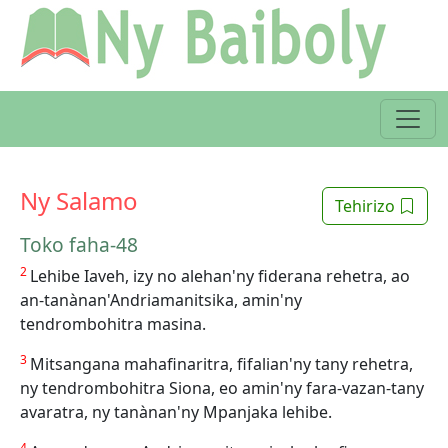
Ny Salamo
Tehirizo
Toko faha-48
2
Lehibe Iaveh, izy no alehan'ny fiderana rehetra, ao
an-tanànan'Andriamanitsika, amin'ny
tendrombohitra masina.
3
Mitsangana mahafinaritra, fifalian'ny tany rehetra,
ny tendrombohitra Siona, eo amin'ny fara-vazan-tany
avaratra, ny tanànan'ny Mpanjaka lehibe.
4