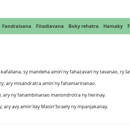
Fandraisana
Fitadiavana
Boky rehetra
Hamaky
kafaliana, sy mandeha amin'ny fahazavan'ny tavanao, ry Ia
zy; ary misandratra amin'ny fahamarinanao.
, ary ny fanambinanao manondrotra ny herinay.
 ary avy amin'ilay Masin'Israely ny mpanjakanay.