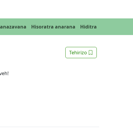
Fanazavana
Hisoratra anarana
Hiditra
Tehirizo
veh!