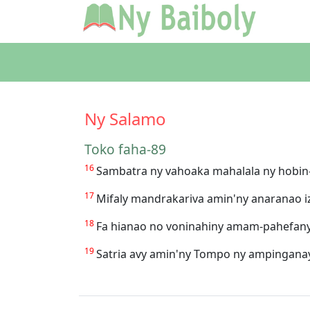
Ny Salamo
Toko faha-89
16
Sambatra ny vahoaka mahalala ny hobin-
17
Mifaly mandrakariva amin'ny anaranao i
18
Fa hianao no voninahiny amam-pahefany
19
Satria avy amin'ny Tompo ny ampinganay;