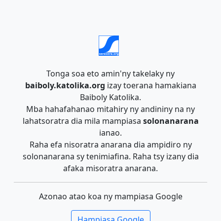
Tonga soa eto amin'ny takelaky ny
baiboly.katolika.org
izay toerana hamakiana
Baiboly Katolika.
Mba hahafahanao mitahiry ny andininy na ny
lahatsoratra dia mila mampiasa
solonanarana
ianao.
Raha efa nisoratra anarana dia ampidiro ny
solonanarana sy tenimiafina. Raha tsy izany dia
afaka misoratra anarana.
Azonao atao koa ny mampiasa Google
Hampiasa Google