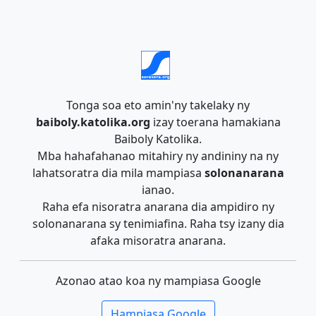
Tonga soa eto amin'ny takelaky ny
baiboly.katolika.org
izay toerana hamakiana
Baiboly Katolika.
Mba hahafahanao mitahiry ny andininy na ny
lahatsoratra dia mila mampiasa
solonanarana
ianao.
Raha efa nisoratra anarana dia ampidiro ny
solonanarana sy tenimiafina. Raha tsy izany dia
afaka misoratra anarana.
Azonao atao koa ny mampiasa Google
Hampiasa Google