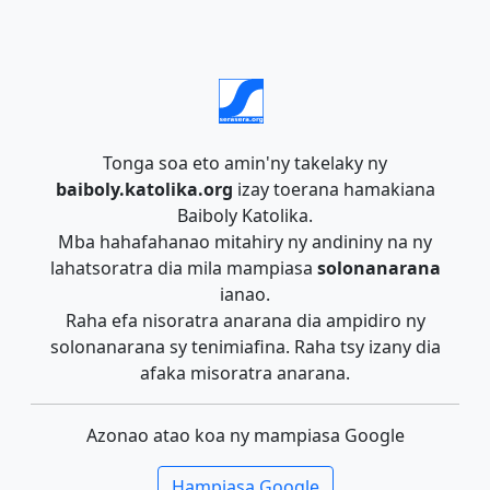
Tonga soa eto amin'ny takelaky ny
baiboly.katolika.org
izay toerana hamakiana
Baiboly Katolika.
Mba hahafahanao mitahiry ny andininy na ny
lahatsoratra dia mila mampiasa
solonanarana
ianao.
Raha efa nisoratra anarana dia ampidiro ny
solonanarana sy tenimiafina. Raha tsy izany dia
afaka misoratra anarana.
Azonao atao koa ny mampiasa Google
Hampiasa Google