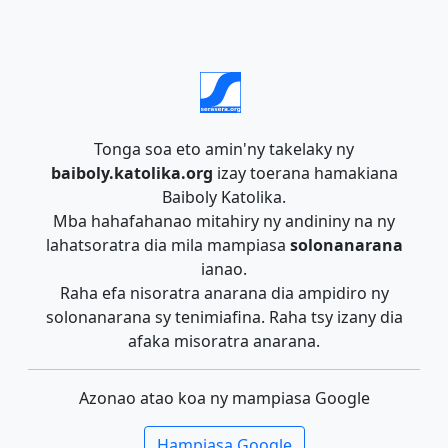
Tonga soa eto amin'ny takelaky ny
baiboly.katolika.org
izay toerana hamakiana
Baiboly Katolika.
Mba hahafahanao mitahiry ny andininy na ny
lahatsoratra dia mila mampiasa
solonanarana
ianao.
Raha efa nisoratra anarana dia ampidiro ny
solonanarana sy tenimiafina. Raha tsy izany dia
afaka misoratra anarana.
Azonao atao koa ny mampiasa Google
Hampiasa Google