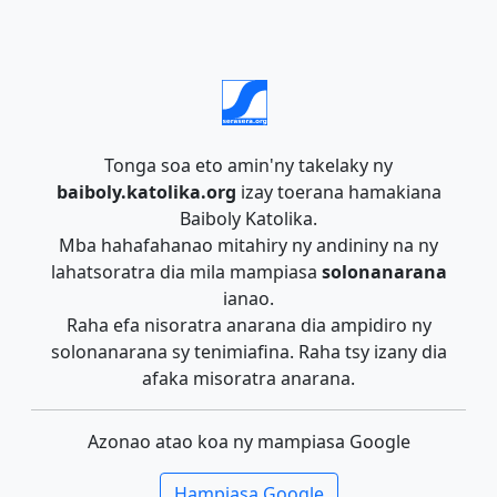
Tonga soa eto amin'ny takelaky ny
baiboly.katolika.org
izay toerana hamakiana
Baiboly Katolika.
Mba hahafahanao mitahiry ny andininy na ny
lahatsoratra dia mila mampiasa
solonanarana
ianao.
Raha efa nisoratra anarana dia ampidiro ny
solonanarana sy tenimiafina. Raha tsy izany dia
afaka misoratra anarana.
Azonao atao koa ny mampiasa Google
Hampiasa Google