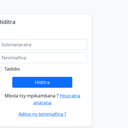
iditra
Tadidio
Hiditra
Mbola tsy mpikambana ?
Hisoratra
anarana
Adino ny tenimiafina ?