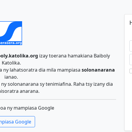
H
oly.katolika.org
izay toerana hamakiana Baiboly
Katolika.
a ny lahatsoratra dia mila mampiasa
solonanarana
ianao.
ny solonanarana sy tenimiafina. Raha tsy izany dia
isoratra anarana.
koa ny mampiasa Google
piasa Google