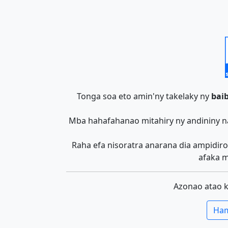
Tonga soa eto amin'ny takelaky ny
baib
Mba hahafahanao mitahiry ny andininy n
Raha efa nisoratra anarana dia ampidiro 
afaka m
Azonao atao 
Ham