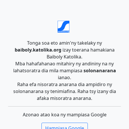
Tonga soa eto amin'ny takelaky ny
baiboly.katolika.org
izay toerana hamakiana
Baiboly Katolika.
Mba hahafahanao mitahiry ny andininy na ny
lahatsoratra dia mila mampiasa
solonanarana
ianao.
Raha efa nisoratra anarana dia ampidiro ny
solonanarana sy tenimiafina. Raha tsy izany dia
afaka misoratra anarana.
Azonao atao koa ny mampiasa Google
Hampiasa Google