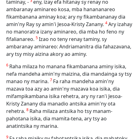
3
taminay, -
eny, izay efa hitanay sy renay no
ambaranay aminareo kosa, mba hanananareo
fikambanana aminay koa; ary ny fikambananay dia
4
amin'ny Ray sy amin'i Jesoa-Kristy Zanany.
Ary izahay
no manoratra izany aminareo, dia mba ho feno ny
5
fifalianareo.
Izao no teny renay taminy, sy
ambaranay aminareo: Andriamanitra dia fahazavana,
ary tsy misy aizina akory ao aminy.
6
Raha milaza ho manana fikambanana aminy isika,
nefa mandeha amin'ny maizina, dia mandainga sy tsy
7
manao ny marina.
Fa raha mandeha amin'ny
mazava toa azy ao amin'ny mazava koa isika, dia
mifampikambana isika rehetra, ary ny ran'i Jesoa-
Kristy Zanany dia manadio antsika amin'ny ota
8
rehetra.
Raha milaza antsika ho tsy manam-
pahotana isika, dia mamita-tena, ary tsy ao
anatintsika ny marina.
9
Fa raha miaiky ny fahotantsika isika, dia mahatoky