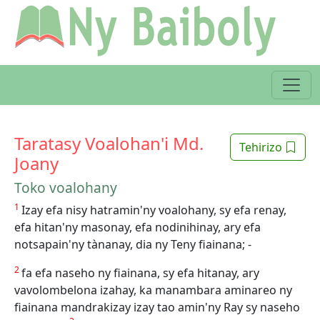
Taratasy Voalohan'i Md.
Tehirizo
Joany
Toko voalohany
1
Izay efa nisy hatramin'ny voalohany, sy efa renay,
efa hitan'ny masonay, efa nodinihinay, ary efa
notsapain'ny tànanay, dia ny Teny fiainana; -
2
fa efa naseho ny fiainana, sy efa hitanay, ary
vavolombelona izahay, ka manambara aminareo ny
fiainana mandrakizay izay tao amin'ny Ray sy naseho