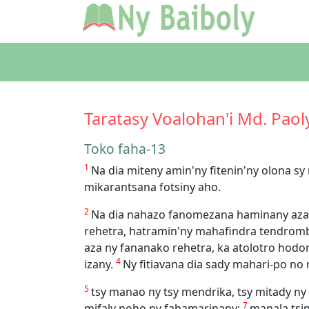
Taratasy Voalohan'i Md. Paol
Toko faha-13
1
Na dia miteny amin'ny fitenin'ny olona sy
mikarantsana fotsiny aho.
2
Na dia nahazo fanomezana haminany aza a
rehetra, hatramin'ny mahafindra tendrombo
aza ny fananako rehetra, ka atolotro hodo
4
izany.
Ny fitiavana dia sady mahari-po no
5
tsy manao ny tsy mendrika, tsy mitady ny
7
mifaly noho ny fahamarinany;
manala tsin