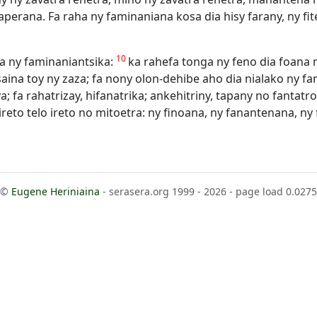
perana. Fa raha ny faminaniana kosa dia hisy farany, ny fite
10
oa ny faminaniantsika:
ka rahefa tonga ny feno dia foana 
isaina toy ny zaza; fa nony olon-dehibe aho dia nialako ny fa
; fa rahatrizay, hifanatrika; ankehitriny, tapany no fantatro
ireto telo ireto no mitoetra: ny finoana, ny fanantenana, ny 
©
Eugene Heriniaina
- serasera.org 1999 - 2026 - page load 0.0275