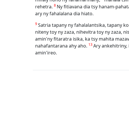
8
rehetra.
Ny fitiavana dia tsy hanam-pahata
ary ny fahalalana dia hiato.
9
Satria tapany ny fahalalantsika, tapany k
niteny toy ny zaza, nihevitra toy ny zaza, n
amin'ny fitaratra isika, ka tsy mahita mazava
13
nahafantarana ahy aho.
Ary ankehitriny, 
amin'ireo.