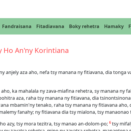
Fandraisana
Fitadiavana
Boky rehetra
Hamaky
y Ho An'ny Korintiana
 ny anjely aza aho, nefa tsy manana ny fitiavana, dia tong
ho, ka mahalala ny zava-miafina rehetra, sy manana ny fa
hitra aza, raha tsy manana ny fitiavana, dia tsinontsinon
rana mbamin'ny tenako, raha tsy manana ny fitiavana aho, 
 malemy fanahy; ny fitiavana dia tsy mialona, tsy manaonao
6
 ho azy, tsy mora tezitra, tsy manao an-dolom-po;
tsy mifa
y ny zavatra rehetra, mino ny zavatra rehetra, manantena n