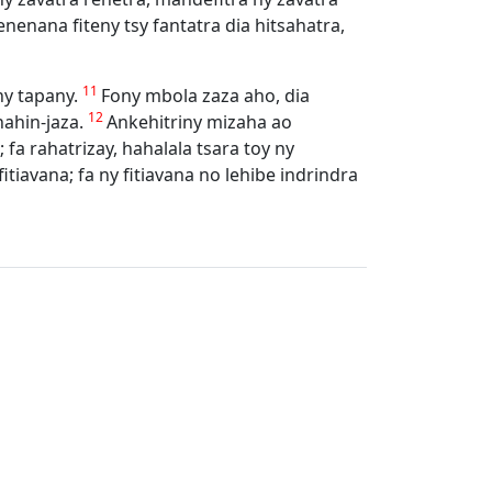
nenana fiteny tsy fantatra dia hitsahatra,
11
ny tapany.
Fony mbola zaza aho, dia
12
nahin-jaza.
Ankehitriny mizaha ao
; fa rahatrizay, hahalala tsara toy ny
fitiavana; fa ny fitiavana no lehibe indrindra