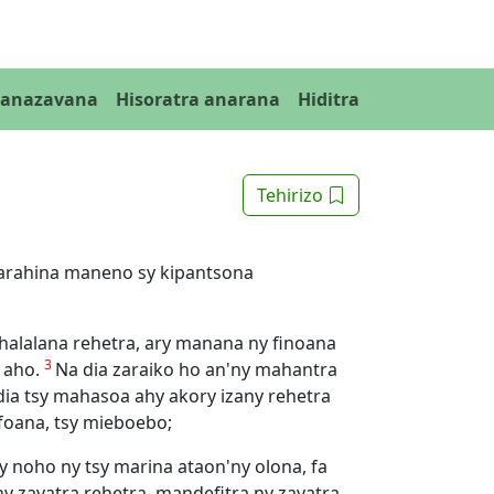
Fanazavana
Hisoratra anarana
Hiditra
Tehirizo
a varahina maneno sy kipantsona
halalana rehetra, ary manana ny finoana
3
a aho.
Na dia zaraiko ho an'ny mahantra
dia tsy mahasoa ahy akory izany rehetra
 foana, tsy mieboebo;
ly noho ny tsy marina ataon'ny olona, fa
y zavatra rehetra, mandefitra ny zavatra