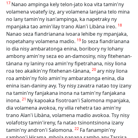
17
Nanao ampinga kely telon-jato koa vita tamin'ny
volamena voatefy izy, ary volamena lanjana telo mina
no lany tamin'ny isan'ampinga, ka napetraky ny
18
mpanjaka tao amin'ilay trano Alan'i Libàna ireo.
Nanao seza fiandrianana ivoara lehibe ny mpanjaka,
19
nopetahany volamena madio.
Io seza fiandrianana
io dia nisy ambaratonga enina, boribory ny lohany
ambony amin'ny seza eo an-damosiny, nisy fitehenan-
tànana ny laniny roa amin'ny fipetrahana, nisy liona
20
roa teo akaikin'ny fitehenan-tànana,
ary nisy liona
roa ambin'ny folo amin'ny ambaratonga enina, dia
enina isan-daniny avy. Tsy nisy zavatra natao toy izany
na tamin'ny fanjakana inona na tamin'ny fanjakana
21
inona.
Ny kapoaka fisotroan'i Salomona mpanjaka,
dia volamena avokoa, ny vilia rehetra tao amin'ny
trano Alan'i Libàna, volamena madio avokoa. Tsy nisy
volafotsy tamin'ireny, fa natao tsinontsinona izany
22
tamin'ny andron'i Salomona.
Fa fanampin'ny
sambon'i Hirama, mbola nanana sambo any Tarsisa