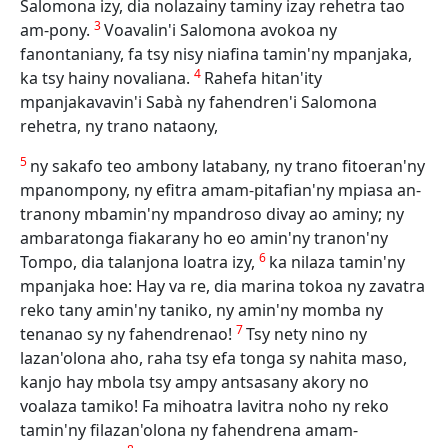
Salomona izy, dia nolazainy taminy izay rehetra tao
3
am-pony.
Voavalin'i Salomona avokoa ny
fanontaniany, fa tsy nisy niafina tamin'ny mpanjaka,
4
ka tsy hainy novaliana.
Rahefa hitan'ity
mpanjakavavin'i Sabà ny fahendren'i Salomona
rehetra, ny trano nataony,
5
ny sakafo teo ambony latabany, ny trano fitoeran'ny
mpanompony, ny efitra amam-pitafian'ny mpiasa an-
tranony mbamin'ny mpandroso divay ao aminy; ny
ambaratonga fiakarany ho eo amin'ny tranon'ny
6
Tompo, dia talanjona loatra izy,
ka nilaza tamin'ny
mpanjaka hoe: Hay va re, dia marina tokoa ny zavatra
reko tany amin'ny taniko, ny amin'ny momba ny
7
tenanao sy ny fahendrenao!
Tsy nety nino ny
lazan'olona aho, raha tsy efa tonga sy nahita maso,
kanjo hay mbola tsy ampy antsasany akory no
voalaza tamiko! Fa mihoatra lavitra noho ny reko
tamin'ny filazan'olona ny fahendrena amam-