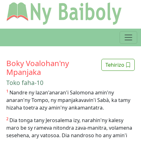
Boky Voalohan'ny
Tehirizo
Mpanjaka
Toko faha-10
1
Nandre ny lazan'anaran'i Salomona amin'ny
anaran'ny Tompo, ny mpanjakavavin'i Sabà, ka tamy
hizaha toetra azy amin'ny ankamantatra.
2
Dia tonga tany Jerosalema izy, narahin'ny kalesy
maro be sy rameva nitondra zava-manitra, volamena
sesehena, ary vatosoa. Dia nandroso ho any amin'i