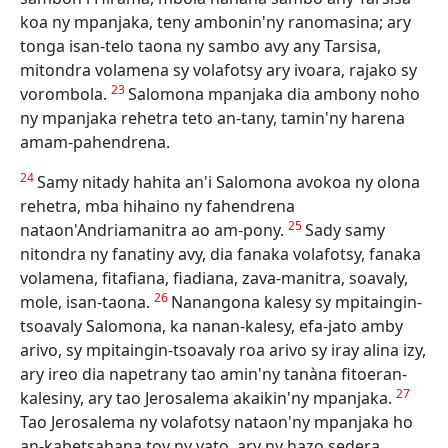
koa ny mpanjaka, teny ambonin'ny ranomasina; ary
tonga isan-telo taona ny sambo avy any Tarsisa,
mitondra volamena sy volafotsy ary ivoara, rajako sy
23
vorombola.
Salomona mpanjaka dia ambony noho
ny mpanjaka rehetra teto an-tany, tamin'ny harena
amam-pahendrena.
24
Samy nitady hahita an'i Salomona avokoa ny olona
rehetra, mba hihaino ny fahendrena
25
nataon'Andriamanitra ao am-pony.
Sady samy
nitondra ny fanatiny avy, dia fanaka volafotsy, fanaka
volamena, fitafiana, fiadiana, zava-manitra, soavaly,
26
mole, isan-taona.
Nanangona kalesy sy mpitaingin-
tsoavaly Salomona, ka nanan-kalesy, efa-jato amby
arivo, sy mpitaingin-tsoavaly roa arivo sy iray alina izy,
ary ireo dia napetrany tao amin'ny tanàna fitoeran-
27
kalesiny, ary tao Jerosalema akaikin'ny mpanjaka.
Tao Jerosalema ny volafotsy nataon'ny mpanjaka ho
an-kabetsahana toy ny vato, ary ny hazo sedera