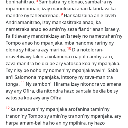
8
boninahitrao.
Sambatra ny olonao, sambatra ny
mpanomponao, izay manoloana anao lalandava ka
9
mandre ny fahendrenao.
Hankalazaina anie Iaveh
Andriamanitrao, izay mankasitraka anao, ka
nametraka anao eo amin'ny seza fiandrianan'Israely.
Fa fitiavany mandrakizay an'Israely no nametrahan'ny
Tompo anao ho mpanjaka, mba hanome rariny ny
10
olona sy hitsara azy marina.
Dia notoloran-
dravehivavy talenta volamena roapolo amby zato,
zava-manitra be dia be ary vatosoa koa ny mpanjaka.
Tsy nisy be noho ny nomen'ny mpanjakavavin'i Sabà
an'i Salomona mpanjaka, intsony ny zava-manitra
11
tonga.
Ny sambon'i Hirama izay nitondra volamena
avy any Ofira, dia nitondra hazo santala be dia be sy
vatosoa koa avy any Ofira.
12
ka nanaovan'ny mpanjaka arofanina tamin'ny
tranon'ny Tompo sy amin'ny tranon'ny mpanjaka, ary
harpa amam-baliha ho an'ny mpihira, ny hazo