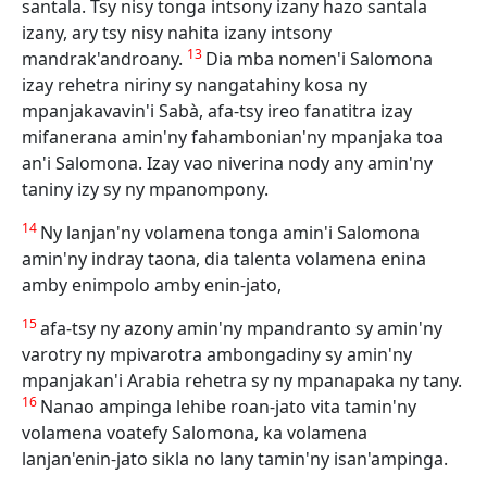
santala. Tsy nisy tonga intsony izany hazo santala
izany, ary tsy nisy nahita izany intsony
13
mandrak'androany.
Dia mba nomen'i Salomona
izay rehetra niriny sy nangatahiny kosa ny
mpanjakavavin'i Sabà, afa-tsy ireo fanatitra izay
mifanerana amin'ny fahambonian'ny mpanjaka toa
an'i Salomona. Izay vao niverina nody any amin'ny
taniny izy sy ny mpanompony.
14
Ny lanjan'ny volamena tonga amin'i Salomona
amin'ny indray taona, dia talenta volamena enina
amby enimpolo amby enin-jato,
15
afa-tsy ny azony amin'ny mpandranto sy amin'ny
varotry ny mpivarotra ambongadiny sy amin'ny
mpanjakan'i Arabia rehetra sy ny mpanapaka ny tany.
16
Nanao ampinga lehibe roan-jato vita tamin'ny
volamena voatefy Salomona, ka volamena
lanjan'enin-jato sikla no lany tamin'ny isan'ampinga.