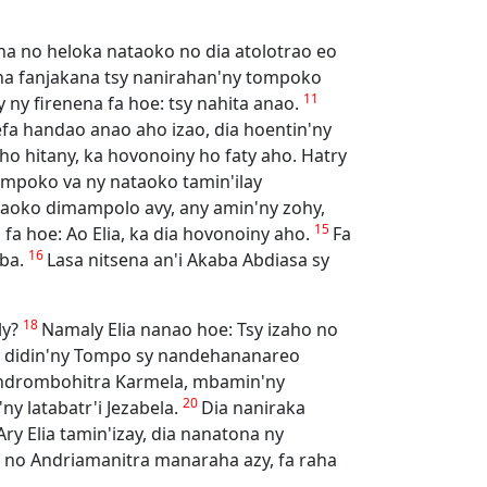
ona no heloka nataoko no dia atolotrao eo
 na fanjakana tsy nanirahan'ny tompoko
11
y ny firenena fa hoe: tsy nahita anao.
efa handao anao aho izao, dia hoentin'ny
ho hitany, ka hovonoiny ho faty aho. Hatry
ompoko va ny nataoko tamin'ilay
aoko dimampolo avy, any amin'ny zohy,
15
a hoe: Ao Elia, ka dia hovonoiny aho.
Fa
16
aba.
Lasa nitsena an'i Akaba Abdiasa sy
18
ly?
Namaly Elia nanao hoe: Tsy izaho no
ny didin'ny Tompo sy nandehananareo
tendrombohitra Karmela, mbamin'ny
20
y latabatr'i Jezabela.
Dia naniraka
Ary Elia tamin'izay, dia nanatona ny
 no Andriamanitra manaraha azy, fa raha