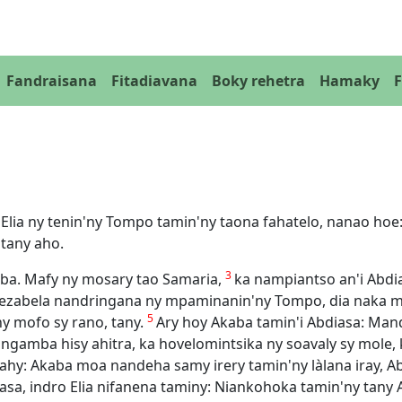
Fandraisana
Fitadiavana
Boky rehetra
Hamaky
 Elia ny tenin'ny Tompo tamin'ny taona fahatelo, nanao ho
tany aho.
3
kaba. Mafy ny mosary tao Samaria,
ka nampiantso an'i Abdi
 Jezabela nandringana ny mpaminanin'ny Tompo, dia naka m
5
y mofo sy rano, tany.
Ary hoy Akaba tamin'i Abdiasa: Man
ngamba hisy ahitra, ka hovelomintsika ny soavaly sy mole, 
oa lahy: Akaba moa nandeha samy irery tamin'ny làlana iray,
sa, indro Elia nifanena taminy: Niankohoka tamin'ny tany A