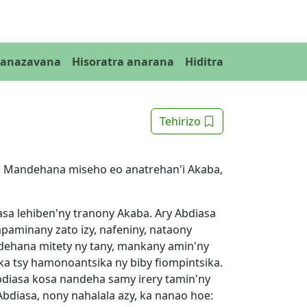
Fanazavana
Hisoratra anarana
Hiditra
Tehirizo
e: Mandehana miseho eo anatrehan'i Akaba,
asa lehiben'ny tranony Akaba. Ary Abdiasa
paminany zato izy, nafeniny, nataony
dehana mitety ny tany, mankany amin'ny
ka tsy hamonoantsika ny biby fiompintsika.
 Abdiasa kosa nandeha samy irery tamin'ny
bdiasa, nony nahalala azy, ka nanao hoe: