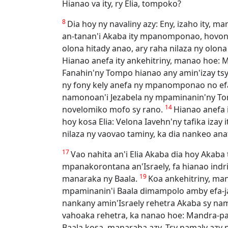
Hianao va ity, ry Elia, tompoko?
8
Dia hoy ny navaliny azy: Eny, izaho ity, 
an-tanan'i Akaba ity mpanomponao, hovo
olona hitady anao, ary raha nilaza ny olona
Hianao anefa ity ankehitriny, manao hoe:
Fanahin'ny Tompo hianao any amin'izay tsy 
ny fony kely anefa ny mpanomponao no ef
namonoan'i Jezabela ny mpaminanin'ny To
14
novelomiko mofo sy rano.
Hianao anefa 
hoy kosa Elia: Velona Iavehn'ny tafika iza
nilaza ny vaovao taminy, ka dia nankeo anat
17
Vao nahita an'i Elia Akaba dia hoy Akaba
mpanakorontana an'Israely, fa hianao ind
19
manaraka ny Baala.
Koa ankehitriny, ma
mpaminanin'i Baala dimampolo amby efa-jato
nankany amin'Israely rehetra Akaba sy n
vahoaka rehetra, ka nanao hoe: Mandra-pa
Baala kosa, manaraha azy. Tsy namaly azy 