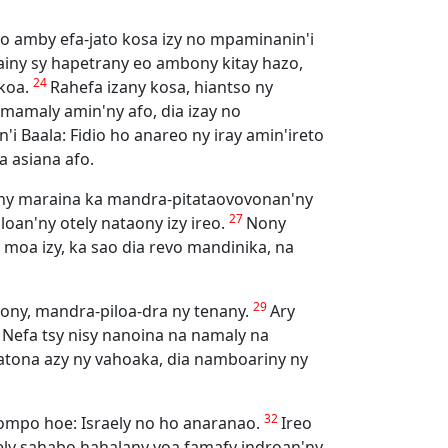
o amby efa-jato kosa izy no mpaminanin'i
ainy sy hapetrany eo ambony kitay hazo,
24
 koa.
Rahefa izany kosa, hiantso ny
mamaly amin'ny afo, dia izay no
'i Baala: Fidio ho anareo ny iray amin'ireto
a asiana afo.
n'ny maraina ka mandra-pitataovovonan'ny
27
loan'ny otely nataony izy ireo.
Nony
 moa izy, ka sao dia revo mandinika, na
29
aony, mandra-piloa-dra ny tenany.
Ary
 Nefa tsy nisy nanoina na namaly na
atona azy ny vahoaka, dia namboariny ny
32
 Tompo hoe: Israely no ho anaranao.
Ireo
ely sahabo hahalany voa famafy indroan'ny