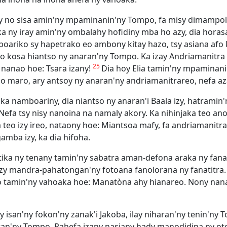
ery no sisa amin'ny mpaminanin'ny Tompo, fa misy dimampol
a ny iray amin'ny ombalahy hofidiny mba ho azy, dia horas
boariko sy hapetrako eo ambony kitay hazo, tsy asiana afo
o kosa hiantso ny anaran'ny Tompo. Ka izay Andriamanitra 
25
nanao hoe: Tsara izany!
Dia hoy Elia tamin'ny mpaminanin
o maro, ary antsoy ny anaran'ny andriamanitrareo, nefa az
ka namboariny, dia niantso ny anaran'i Baala izy, hatrami
 Nefa tsy nisy nanoina na namaly akory. Ka nihinjaka teo ano
 teo izy ireo, nataony hoe: Miantsoa mafy, fa andriamanitra
gamba izy, ka dia hifoha.
tetika ny tenany tamin'ny sabatra aman-defona araka ny fan
 izy mandra-pahatongan'ny fotoana fanolorana ny fanatitra.
ao tamin'ny vahoaka hoe: Manatòna ahy hianareo. Nony nan
ny isan'ny fokon'ny zanak'i Jakoba, ilay niharan'ny tenin'ny
ran'ny Tompo. Rahefa izany nasiany hady manodidina ny ot