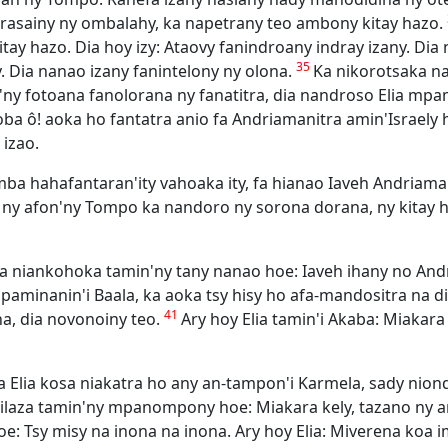
norasainy ny ombalahy, ka napetrany teo ambony kitay hazo.
tay hazo. Dia hoy izy: Ataovy fanindroany indray izany. Dia
35
y. Dia nanao izany fanintelony ny olona.
Ka nikorotsaka na
ny fotoana fanolorana ny fanatitra, dia nandroso Elia mpa
oba ô! aoka ho fantatra anio fa Andriamanitra amin'Israel
 izao.
 mba hahafantaran'ity vahoaka ity, fa hianao Iaveh Andriam
y ny afon'ny Tompo ka nandoro ny sorona dorana, ny kitay haz
ia niankohoka tamin'ny tany nanao hoe: Iaveh ihany no And
mpaminanin'i Baala, ka aoka tsy hisy ho afa-mandositra na di
41
na, dia novonoiny teo.
Ary hoy Elia tamin'i Akaba: Miakara 
fa Elia kosa niakatra ho any an-tampon'i Karmela, sady niond
nilaza tamin'ny mpanompony hoe: Miakara kely, tazano ny ar
: Tsy misy na inona na inona. Ary hoy Elia: Miverena koa i