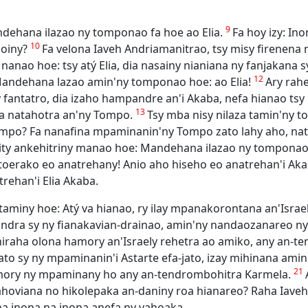
9
mandehana ilazao ny tomponao fa hoe ao Elia.
Fa hoy izy: In
10
noiny?
Fa velona Iaveh Andriamanitrao, tsy misy firenena
 nanao hoe: tsy atý Elia, dia nasainy nianiana ny fanjakana s
12
 Mandehana lazao amin'ny tomponao hoe: ao Elia!
Ary rah
fantatro, dia izaho hampandre an'i Akaba, nefa hianao tsy 
13
a natahotra an'ny Tompo.
Tsy mba nisy nilaza tamin'ny t
mpo? Fa nanafina mpaminanin'ny Tompo zato lahy aho, nat
ity ankehitriny manao hoe: Mandehana ilazao ny tomponao f
y itoerako eo anatrehany! Anio aho hiseho eo anatrehan'i Ak
rehan'i Elia Akaba.
 taminy hoe: Atý va hianao, ry ilay mpanakorontana an'Israe
rindra sy ny fianakavian-drainao, amin'ny nandaozanareo 
niraha olona hamory an'Israely rehetra ao amiko, any an-
 sy ny mpaminanin'i Astarte efa-jato, izay mihinana amin'n
21
amory ny mpaminany ho any an-tendrombohitra Karmela.
hoviana no hikolepaka an-daniny roa hianareo? Raha Iaveh
na inona na inona anefa ny vahoaka.