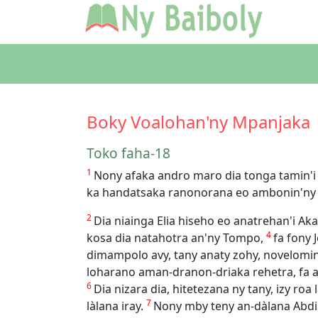
Boky Voalohan'ny Mpanjaka
Toko faha-18
1
Nony afaka andro maro dia tonga tamin'i
ka handatsaka ranonorana eo ambonin'ny 
2
Dia niainga Elia hiseho eo anatrehan'i A
4
kosa dia natahotra an'ny Tompo,
fa fony
dimampolo avy, tany anaty zohy, novelomin
loharano aman-dranon-driaka rehetra, fa a
6
Dia nizara dia, hitetezana ny tany, izy r
7
làlana iray.
Nony mby teny an-dàlana Abdia