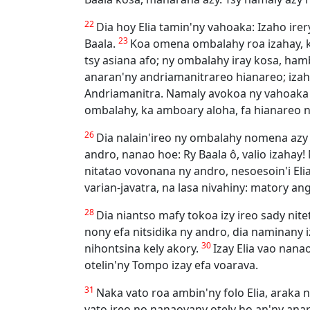
22
Dia hoy Elia tamin'ny vahoaka: Izaho ir
23
Baala.
Koa omena ombalahy roa izahay, k
tsy asiana afo; ny ombalahy iray kosa, ham
anaran'ny andriamanitrareo hianareo; izah
Andriamanitra. Namaly avokoa ny vahoaka 
ombalahy, ka amboary aloha, fa hianareo n
26
Dia nalain'ireo ny ombalahy nomena azy 
andro, nanao hoe: Ry Baala ô, valio izahay!
nitatao vovonana ny andro, nesoesoin'i Elia
varian-javatra, na lasa nivahiny: matory an
28
Dia niantso mafy tokoa izy ireo sady ni
nony efa nitsidika ny andro, dia naminany
30
nihontsina kely akory.
Izay Elia vao nan
otelin'ny Tompo izay efa voarava.
31
Naka vato roa ambin'ny folo Elia, araka 
vato ireo no nanaovany otely ho an'ny ana