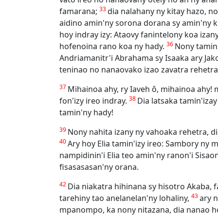
33
famarana;
dia nalahany ny kitay hazo, 
aidino amin'ny sorona dorana sy amin'ny ki
hoy indray izy: Ataovy fanintelony koa izan
36
hofenoina rano koa ny hady.
Nony tamin'
Andriamanitr'i Abrahama sy Isaaka ary Jak
teninao no nanaovako izao zavatra rehetra
37
Mihainoa ahy, ry Iaveh ô, mihainoa ahy!
38
fon'izy ireo indray.
Dia latsaka tamin'iza
tamin'ny hady!
39
Nony nahita izany ny vahoaka rehetra, d
40
Ary hoy Elia tamin'izy ireo: Sambory ny 
nampidinin'i Elia teo amin'ny ranon'i Sisao
fisasasasan'ny orana.
42
Dia niakatra hihinana sy hisotro Akaba, 
43
tarehiny tao anelanelan'ny lohaliny,
ary 
mpanompo, ka nony nitazana, dia nanao hoe