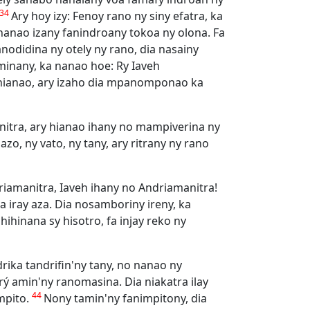
34
Ary hoy izy: Fenoy rano ny siny efatra, ka
 nanao izany fanindroany tokoa ny olona. Fa
nodidina ny otely ny rano, dia nasainy
minany, ka nanao hoe: Ry Iaveh
y hianao, ary izaho dia mpanomponao ka
anitra, ary hianao ihany no mampiverina ny
o, ny vato, ny tany, ary ritrany ny rano
riamanitra, Iaveh ihany no Andriamanitra!
a iray aza. Dia nosamboriny ireny, ka
hihinana sy hisotro, fa injay reko ny
rika tandrifin'ny tany, no nanao ny
ý amin'ny ranomasina. Dia niakatra ilay
44
mpito.
Nony tamin'ny fanimpitony, dia