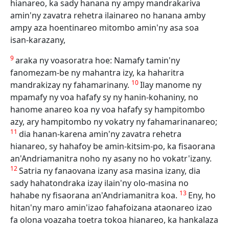
hianareo, ka sady hanana ny ampy mandrakariva
amin'ny zavatra rehetra ilainareo no hanana amby
ampy aza hoentinareo mitombo amin'ny asa soa
isan-karazany,
9
araka ny voasoratra hoe: Namafy tamin'ny
fanomezam-be ny mahantra izy, ka haharitra
10
mandrakizay ny fahamarinany.
Ilay manome ny
mpamafy ny voa hafafy sy ny hanin-kohaniny, no
hanome anareo koa ny voa hafafy sy hampitombo
azy, ary hampitombo ny vokatry ny fahamarinanareo;
11
dia hanan-karena amin'ny zavatra rehetra
hianareo, sy hahafoy be amin-kitsim-po, ka fisaorana
an'Andriamanitra noho ny asany no ho vokatr'izany.
12
Satria ny fanaovana izany asa masina izany, dia
sady hahatondraka izay ilain'ny olo-masina no
13
hahabe ny fisaorana an'Andriamanitra koa.
Eny, ho
hitan'ny maro amin'izao fahafoizana ataonareo izao
fa olona voazaha toetra tokoa hianareo, ka hankalaza