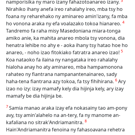
3
namporisika ny maro izany fahazotoanareo izany.
Nirahiko ihany anefa ireo rahalahy ireo, mba tsy ho
foana ny reharehako ny aminareo amin'izany, fa mba
4
ho vonona araka ny efa voalazako tokoa hianareo.
Tandremo fa raha misy Masedoniana miara-tonga
amiko anie, ka mahita anareo mbola tsy vonona, dia
henatra lehibe no ahy e - aoka ihany tsy hatao hoe ho
5
anareo, - noho izao fitokiako fatratra anareo izao!
Koa nataoko fa ilaina ny nangataka ireo rahalahy
hialoha anay ho aty aminareo, mba hampamonona
rahateo ny fiantrana nampanantenainareo, sady
6
haha-tena fiantrana azy tokoa, fa tsy fihihirana.
Ary
izao no izy: izay mamafy kely dia hijinja kely, ary izay
mamafy be dia hijinja be.
7
Samia manao araka izay efa nokasainy tao am-pony
avy, tsy amin'alahelo na an-tery, fa ny manome an-
8
kafaliana no sitrak'Andriamanitra.
Hain'Andriamanitra fenoina ny fahasoavana rehetra