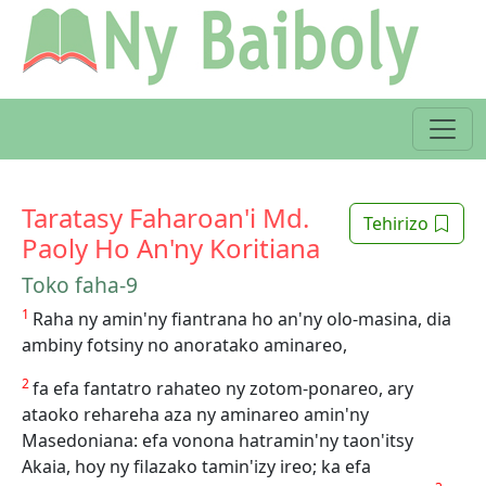
Taratasy Faharoan'i Md.
Tehirizo
Paoly Ho An'ny Koritiana
Toko faha-9
1
Raha ny amin'ny fiantrana ho an'ny olo-masina, dia
ambiny fotsiny no anoratako aminareo,
2
fa efa fantatro rahateo ny zotom-ponareo, ary
ataoko rehareha aza ny aminareo amin'ny
Masedoniana: efa vonona hatramin'ny taon'itsy
Akaia, hoy ny filazako tamin'izy ireo; ka efa