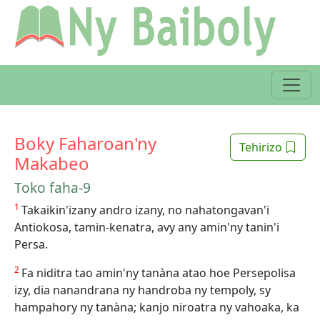
Boky Faharoan'ny
Tehirizo
Makabeo
Toko faha-9
1
Takaikin'izany andro izany, no nahatongavan'i
Antiokosa, tamin-kenatra, avy any amin'ny tanin'i
Persa.
2
Fa niditra tao amin'ny tanàna atao hoe Persepolisa
izy, dia nanandrana ny handroba ny tempoly, sy
hampahory ny tanàna; kanjo niroatra ny vahoaka, ka