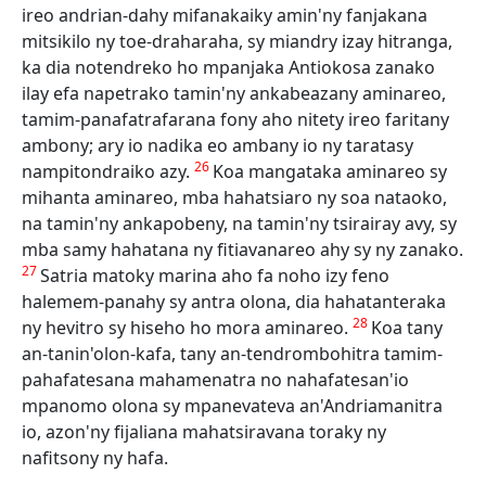
ireo andrian-dahy mifanakaiky amin'ny fanjakana
mitsikilo ny toe-draharaha, sy miandry izay hitranga,
ka dia notendreko ho mpanjaka Antiokosa zanako
ilay efa napetrako tamin'ny ankabeazany aminareo,
tamim-panafatrafarana fony aho nitety ireo faritany
ambony; ary io nadika eo ambany io ny taratasy
26
nampitondraiko azy.
Koa mangataka aminareo sy
mihanta aminareo, mba hahatsiaro ny soa nataoko,
na tamin'ny ankapobeny, na tamin'ny tsirairay avy, sy
mba samy hahatana ny fitiavanareo ahy sy ny zanako.
27
Satria matoky marina aho fa noho izy feno
halemem-panahy sy antra olona, dia hahatanteraka
28
ny hevitro sy hiseho ho mora aminareo.
Koa tany
an-tanin'olon-kafa, tany an-tendrombohitra tamim-
pahafatesana mahamenatra no nahafatesan'io
mpanomo olona sy mpanevateva an'Andriamanitra
io, azon'ny fijaliana mahatsiravana toraky ny
nafitsony ny hafa.