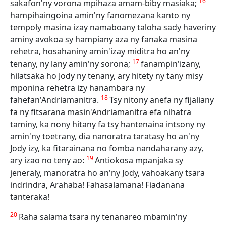
16
sakafon'ny vorona mpihaza amam-biby masiaka;
hampihaingoina amin'ny fanomezana kanto ny
tempoly masina izay namaboany taloha sady haveriny
aminy avokoa sy hampiany aza ny fanaka masina
rehetra, hosahaniny amin'izay miditra ho an'ny
17
tenany, ny lany amin'ny sorona;
fanampin'izany,
hilatsaka ho Jody ny tenany, ary hitety ny tany misy
mponina rehetra izy hanambara ny
18
fahefan'Andriamanitra.
Tsy nitony anefa ny fijaliany
fa ny fitsarana masin'Andriamanitra efa nihatra
taminy, ka nony hitany fa tsy hantenaina intsony ny
amin'ny toetrany, dia nanoratra taratasy ho an'ny
Jody izy, ka fitarainana no fomba nandaharany azy,
19
ary izao no teny ao:
Antiokosa mpanjaka sy
jeneraly, manoratra ho an'ny Jody, vahoakany tsara
indrindra, Arahaba! Fahasalamana! Fiadanana
tanteraka!
20
Raha salama tsara ny tenanareo mbamin'ny