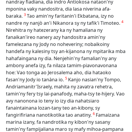
nandray fiadiana, dia indro Antiokosa nataon'ny
mponina vaky nandositra, dia lasa niverina afa-
3
baraka.
Tao amin'ny faritanin'i Ekbatana, izy no
4
nandre ny nanjò an'i Nikanora sy ny tafik'i Timoteo.
Nirehitra ny hatezerany ka ny hamaliana ny
fanaikan'ireo nanery azy handositra amin'ny
famelezana ny Jody no noheveriny; nobaikoiny
handefa ny kalesiny tsy an-kijanona ny mpitarika mba
hahafaingana ny dia. Nenjehin'ny famalian'ny any
ambony anefa izy, fa nilaza tamim-piavonavonana
hoe: Vao tonga ao Jerosalema aho, dia hataoko
5
fasan'ny Jody io tanàna io.
Kanjo nasian'ny Tompo,
Andriamanitr'Israely, mahita ny zavatra rehetra,
tamin'ny fery tsy lai-panafody, maha-tsy te-hijery. Vao
avy nanonona io teny io izy dia nahatsiaro
fanaintainana lozan-tany teo an-kibony, sy
6
fangirifiriana nanotikotika tao anatiny.
Famaizana
marina izany, fa nandrotika ny kibon'ny sasany
tamin'ny fampijaliana maro sy mafy mihoa-pampana