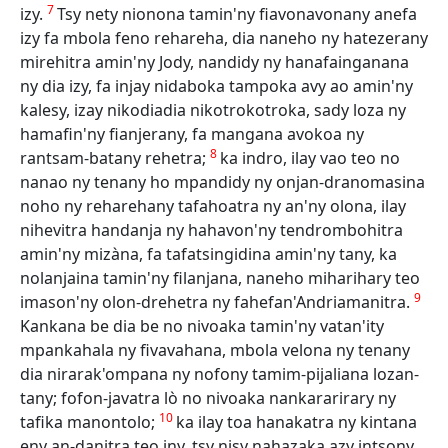
7
izy.
Tsy nety nionona tamin'ny fiavonavonany anefa
izy fa mbola feno rehareha, dia naneho ny hatezerany
mirehitra amin'ny Jody, nandidy ny hanafainganana
ny dia izy, fa injay nidaboka tampoka avy ao amin'ny
kalesy, izay nikodiadia nikotrokotroka, sady loza ny
hamafin'ny fianjerany, fa mangana avokoa ny
8
rantsam-batany rehetra;
ka indro, ilay vao teo no
nanao ny tenany ho mpandidy ny onjan-dranomasina
noho ny reharehany tafahoatra ny an'ny olona, ilay
nihevitra handanja ny hahavon'ny tendrombohitra
amin'ny mizàna, fa tafatsingidina amin'ny tany, ka
nolanjaina tamin'ny filanjana, naneho miharihary teo
9
imason'ny olon-drehetra ny fahefan'Andriamanitra.
Kankana be dia be no nivoaka tamin'ny vatan'ity
mpankahala ny fivavahana, mbola velona ny tenany
dia nirarak'ompana ny nofony tamim-pijaliana lozan-
tany; fofon-javatra lò no nivoaka nankararirary ny
10
tafika manontolo;
ka ilay toa hanakatra ny kintana
eny an-danitra teo iny, tsy nisy nahazaka azy intsony