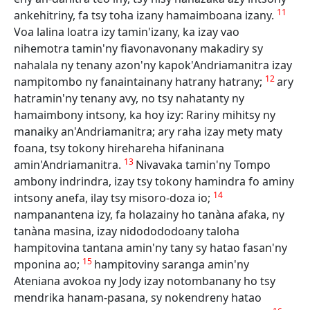
11
ankehitriny, fa tsy toha izany hamaimboana izany.
Voa lalina loatra izy tamin'izany, ka izay vao
nihemotra tamin'ny fiavonavonany makadiry sy
nahalala ny tenany azon'ny kapok'Andriamanitra izay
12
nampitombo ny fanaintainany hatrany hatrany;
ary
hatramin'ny tenany avy, no tsy nahatanty ny
hamaimbony intsony, ka hoy izy: Rariny mihitsy ny
manaiky an'Andriamanitra; ary raha izay mety maty
foana, tsy tokony hirehareha hifaninana
13
amin'Andriamanitra.
Nivavaka tamin'ny Tompo
ambony indrindra, izay tsy tokony hamindra fo aminy
14
intsony anefa, ilay tsy misoro-doza io;
nampanantena izy, fa holazainy ho tanàna afaka, ny
tanàna masina, izay nidodododoany taloha
hampitovina tantana amin'ny tany sy hatao fasan'ny
15
mponina ao;
hampitoviny saranga amin'ny
Ateniana avokoa ny Jody izay notombanany ho tsy
mendrika hanam-pasana, sy nokendreny hatao