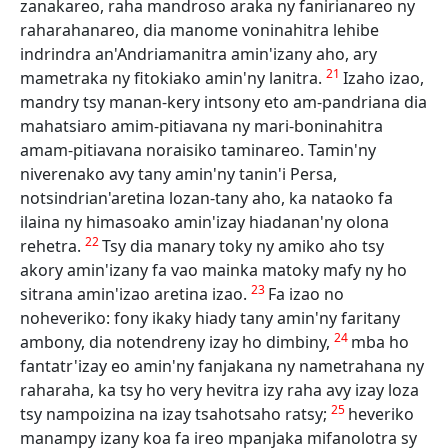
zanakareo, raha mandroso araka ny fanirianareo ny
raharahanareo, dia manome voninahitra lehibe
indrindra an'Andriamanitra amin'izany aho, ary
21
mametraka ny fitokiako amin'ny lanitra.
Izaho izao,
mandry tsy manan-kery intsony eto am-pandriana dia
mahatsiaro amim-pitiavana ny mari-boninahitra
amam-pitiavana noraisiko taminareo. Tamin'ny
niverenako avy tany amin'ny tanin'i Persa,
notsindrian'aretina lozan-tany aho, ka nataoko fa
ilaina ny himasoako amin'izay hiadanan'ny olona
22
rehetra.
Tsy dia manary toky ny amiko aho tsy
akory amin'izany fa vao mainka matoky mafy ny ho
23
sitrana amin'izao aretina izao.
Fa izao no
noheveriko: fony ikaky hiady tany amin'ny faritany
24
ambony, dia notendreny izay ho dimbiny,
mba ho
fantatr'izay eo amin'ny fanjakana ny nametrahana ny
raharaha, ka tsy ho very hevitra izy raha avy izay loza
25
tsy nampoizina na izay tsahotsaho ratsy;
heveriko
manampy izany koa fa ireo mpanjaka mifanolotra sy