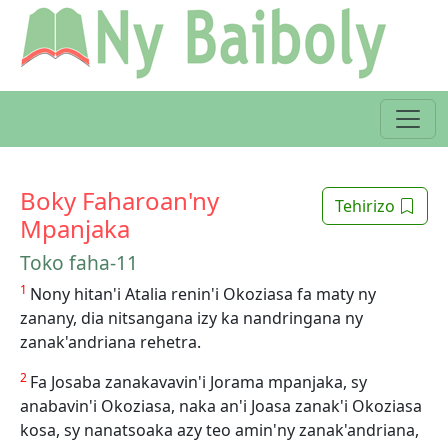
Boky Faharoan'ny
Tehirizo
Mpanjaka
Toko faha-11
1
Nony hitan'i Atalia renin'i Okoziasa fa maty ny
zanany, dia nitsangana izy ka nandringana ny
zanak'andriana rehetra.
2
Fa Josaba zanakavavin'i Jorama mpanjaka, sy
anabavin'i Okoziasa, naka an'i Joasa zanak'i Okoziasa
kosa, sy nanatsoaka azy teo amin'ny zanak'andriana,