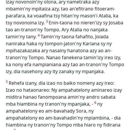
izay novonoin'ny olona, ary nametraka azy
mbamin'ny mpitaiza azy, tao an'efitrano fitoeram-
parafara, ka voaafina tsy hitan'ny mason'i Atalia, ka
3
tsy novonoina izy.
Enin-taona no nieren'izy sy Josaba
tao an-tranon'ny Tompo. Ary Atalia no nanjaka
4
tamin'ny tany.
Tamin'ny taona fahafito, Joiada
naniraka haka ny tompon-jaton'ny Kariana sy ny
mpihazakazaka ary nasainy hanatona azy ao an-
tranon'ny Tompo. Nanao fanekena tamin'izy ireo izy,
ka nony efa nampianiana azy tao an-tranon'ny Tompo
izy, dia nasehony azy ity zanaky ny mpanjaka.
5
Rehefa izany, dia izao no baiko nomeny azy ireo:
Izao no hataonareo: Ny ampahatelony aminareo izay
miditra hanao fanompoana amin'ny andro sabata
6
mba hiambina ny tranon'ny mpanjaka, -
ny
ampahatelony eo am-bavahady Sora, ny
ampahatelony eo am-bavahadin'ny mpiambina, - dia
hiambina ny tranon'ny Tompo mba hiaro ny fidirana