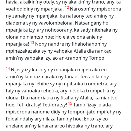
havia, akaikin'ny otely, sy ny akaikin'ny trano, any ka
12
voahodidiny ny mpanjaka.
Naroson'ny mpisorona
ny zanaky ny mpanjaka, ka nataony teo aminy ny
diadema sy ny vavolombelona. Natsangany ho
mpanjaka izy, ary nohosorany, ka sady nitehaka ny
olona no niantso hoe: Ho ela velona anie ny
13
mpanjaka!
Nony nandre ny fihahohahon'ny
mpihazakazaka sy ny vahoaka Atalia dia nankao
amin'ny vahoaka izy, ao an-tranon'ny Tompo.
14
Nijery izy ka inty ny mpanjaka mipetraka eo
amin'ny lapihazo araka ny fanao. Teo anilan'ny
mpanjaka ny lehibe sy ny mpitsoka trompetra, ary
faly ny vahoaka rehetra, ary nitsoka trompetra ny
olona. Dia nandriatra ny fitafiany Atalia, ka niantso
15
hoe: Teti-dratsy! Teti-dratsy!
Tamin'izay Joiada
mpisorona nanome didy ny tompon-jato mpifehy ny
foloalindahy ary nilaza taminy hoe: Ento izy eo
anelanelan'ny laharanareo hivoaka ny trano, ary