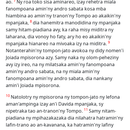
7
ao.
Ny roa toko sisa aminareo, izay rehetra miala
fanompoana amin'ny andro sabata kosa mba
hiambina ao amin'ny tranon'ny Tompo ao akaikin'ny
8
mpanjaka,
dia hanemitra manodidina ny mpanjaka
samy hitam-piadiana avy, ka raha misy miditra ny
laharana, dia vonoy ho faty, ary ho eo akaikin'ny
9
mpanjaka hianareo na mivoaka izy na miditra.
Notanterahin'ny tompon-jato avokoa ny didy nomen'i
Joiada mpisorona azy. Samy naka ny olom-peheziny
avy izy ireo, na ny milatsaka amin'ny fanompoana
amin'ny andro sabata, na ny miala amin'ny
fanompoana amin'ny andro sabata, dia nankany
amin'i Joiada mpisorona.
10
Natolotry ny mpisorona ny tompon-jato ny lefona
aman'ampinga izay an'i Davida mpanjaka, sy
11
nipetraka tao an-tranon'ny Tompo.
Samy nitam-
piadiana ny mpihazakazaka dia nilahatra hatramin'ny
lafin-trano ao an-kavanana, ka hatramin'ny lafiny