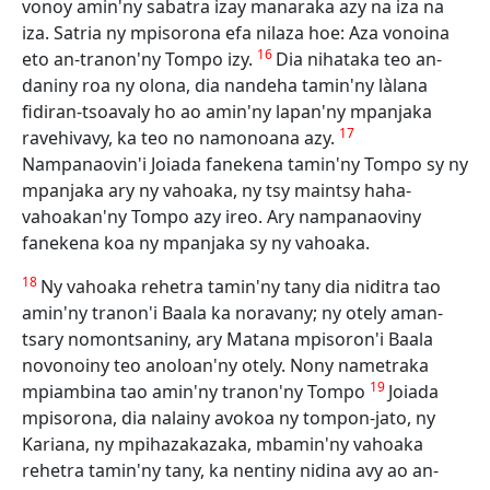
vonoy amin'ny sabatra izay manaraka azy na iza na
iza. Satria ny mpisorona efa nilaza hoe: Aza vonoina
16
eto an-tranon'ny Tompo izy.
Dia nihataka teo an-
daniny roa ny olona, dia nandeha tamin'ny làlana
fidiran-tsoavaly ho ao amin'ny lapan'ny mpanjaka
17
ravehivavy, ka teo no namonoana azy.
Nampanaovin'i Joiada fanekena tamin'ny Tompo sy ny
mpanjaka ary ny vahoaka, ny tsy maintsy haha-
vahoakan'ny Tompo azy ireo. Ary nampanaoviny
fanekena koa ny mpanjaka sy ny vahoaka.
18
Ny vahoaka rehetra tamin'ny tany dia niditra tao
amin'ny tranon'i Baala ka noravany; ny otely aman-
tsary nomontsaniny, ary Matana mpisoron'i Baala
novonoiny teo anoloan'ny otely. Nony nametraka
19
mpiambina tao amin'ny tranon'ny Tompo
Joiada
mpisorona, dia nalainy avokoa ny tompon-jato, ny
Kariana, ny mpihazakazaka, mbamin'ny vahoaka
rehetra tamin'ny tany, ka nentiny nidina avy ao an-