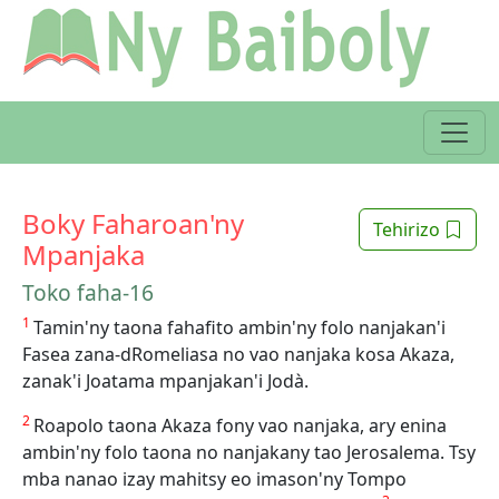
Boky Faharoan'ny
Tehirizo
Mpanjaka
Toko faha-16
1
Tamin'ny taona fahafito ambin'ny folo nanjakan'i
Fasea zana-dRomeliasa no vao nanjaka kosa Akaza,
zanak'i Joatama mpanjakan'i Jodà.
2
Roapolo taona Akaza fony vao nanjaka, ary enina
ambin'ny folo taona no nanjakany tao Jerosalema. Tsy
mba nanao izay mahitsy eo imason'ny Tompo