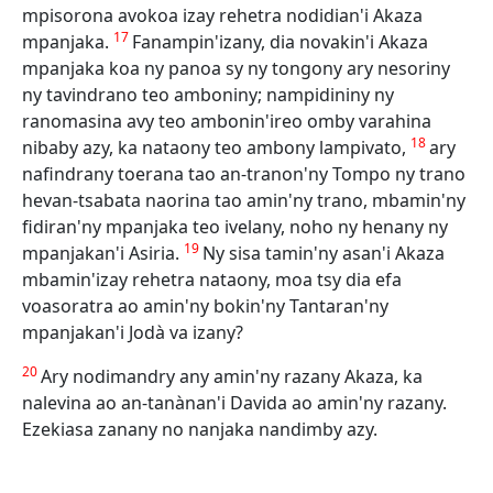
mpisorona avokoa izay rehetra nodidian'i Akaza
17
mpanjaka.
Fanampin'izany, dia novakin'i Akaza
mpanjaka koa ny panoa sy ny tongony ary nesoriny
ny tavindrano teo amboniny; nampidininy ny
ranomasina avy teo ambonin'ireo omby varahina
18
nibaby azy, ka nataony teo ambony lampivato,
ary
nafindrany toerana tao an-tranon'ny Tompo ny trano
hevan-tsabata naorina tao amin'ny trano, mbamin'ny
fidiran'ny mpanjaka teo ivelany, noho ny henany ny
19
mpanjakan'i Asiria.
Ny sisa tamin'ny asan'i Akaza
mbamin'izay rehetra nataony, moa tsy dia efa
voasoratra ao amin'ny bokin'ny Tantaran'ny
mpanjakan'i Jodà va izany?
20
Ary nodimandry any amin'ny razany Akaza, ka
nalevina ao an-tanànan'i Davida ao amin'ny razany.
Ezekiasa zanany no nanjaka nandimby azy.