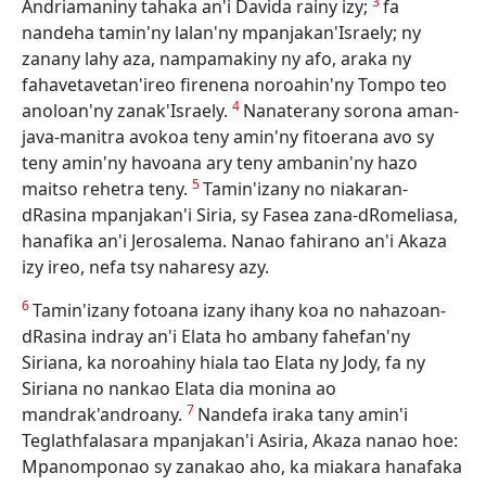
3
Andriamaniny tahaka an'i Davida rainy izy;
fa
nandeha tamin'ny lalan'ny mpanjakan'Israely; ny
zanany lahy aza, nampamakiny ny afo, araka ny
fahavetavetan'ireo firenena noroahin'ny Tompo teo
4
anoloan'ny zanak'Israely.
Nanaterany sorona aman-
java-manitra avokoa teny amin'ny fitoerana avo sy
teny amin'ny havoana ary teny ambanin'ny hazo
5
maitso rehetra teny.
Tamin'izany no niakaran-
dRasina mpanjakan'i Siria, sy Fasea zana-dRomeliasa,
hanafika an'i Jerosalema. Nanao fahirano an'i Akaza
izy ireo, nefa tsy naharesy azy.
6
Tamin'izany fotoana izany ihany koa no nahazoan-
dRasina indray an'i Elata ho ambany fahefan'ny
Siriana, ka noroahiny hiala tao Elata ny Jody, fa ny
Siriana no nankao Elata dia monina ao
7
mandrak'androany.
Nandefa iraka tany amin'i
Teglathfalasara mpanjakan'i Asiria, Akaza nanao hoe:
Mpanomponao sy zanakao aho, ka miakara hanafaka