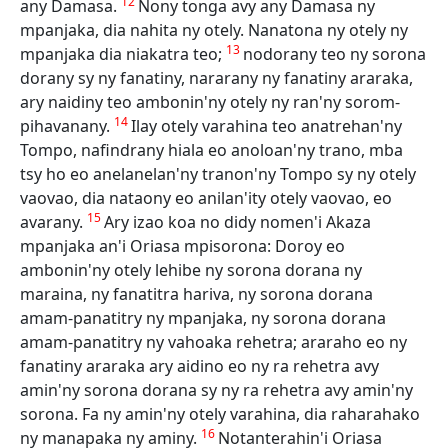
12
any Damasa.
Nony tonga avy any Damasa ny
mpanjaka, dia nahita ny otely. Nanatona ny otely ny
13
mpanjaka dia niakatra teo;
nodorany teo ny sorona
dorany sy ny fanatiny, nararany ny fanatiny araraka,
ary naidiny teo ambonin'ny otely ny ran'ny sorom-
14
pihavanany.
Ilay otely varahina teo anatrehan'ny
Tompo, nafindrany hiala eo anoloan'ny trano, mba
tsy ho eo anelanelan'ny tranon'ny Tompo sy ny otely
vaovao, dia nataony eo anilan'ity otely vaovao, eo
15
avarany.
Ary izao koa no didy nomen'i Akaza
mpanjaka an'i Oriasa mpisorona: Doroy eo
ambonin'ny otely lehibe ny sorona dorana ny
maraina, ny fanatitra hariva, ny sorona dorana
amam-panatitry ny mpanjaka, ny sorona dorana
amam-panatitry ny vahoaka rehetra; araraho eo ny
fanatiny araraka ary aidino eo ny ra rehetra avy
amin'ny sorona dorana sy ny ra rehetra avy amin'ny
sorona. Fa ny amin'ny otely varahina, dia raharahako
16
ny manapaka ny aminy.
Notanterahin'i Oriasa