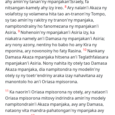
ahy amin'ny tanan'ny mpanjakan'Israely, fa
8
nitsangan-kamely ahy izy ireo.
Ary nalain'i Akaza ny
volafotsy sy volamena hita tao an-tranon'ny Tompo,
sy tao amin'ny rakitry ny tranon'ny mpanjaka,
nampitondrainy ho fanomezana ny mpanjakan'i
9
Asiria.
Nohenoin'ny mpanjakan'i Asiria izy, ka
niakatra namely an'i Damasa ny mpanjakan'i Asiria;
ary nony azony, nentiny ho babo ho any Kira ny
10
mponina, ary novonoiny ho faty Rasina.
Nankany
Damasa Akaza mpanjaka hitsena an'i Teglathfalasara
mpanjakan'i Asiria. Nony nahita ity otely tao Damasa
Akaza mpanjaka, dia nampitondra ny modelin'ny
otely sy ny toetr'endriny araka izay nahavitana azy
manontolo ho an'i Oriasa mpisorona.
11
Ka naorin'i Oriasa mpisorona ny otely, ary nataon'i
Oriasa mpisorona mitovy indrindra amin'ny modely
nampitondrain'i Akaza mpanjaka, avy any Damasa,
nataony vita mandra-pahatongan'ny mpanjaka avy