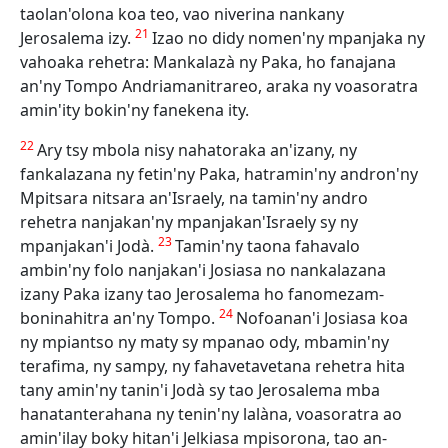
taolan'olona koa teo, vao niverina nankany
21
Jerosalema izy.
Izao no didy nomen'ny mpanjaka ny
vahoaka rehetra: Mankalazà ny Paka, ho fanajana
an'ny Tompo Andriamanitrareo, araka ny voasoratra
amin'ity bokin'ny fanekena ity.
22
Ary tsy mbola nisy nahatoraka an'izany, ny
fankalazana ny fetin'ny Paka, hatramin'ny andron'ny
Mpitsara nitsara an'Israely, na tamin'ny andro
rehetra nanjakan'ny mpanjakan'Israely sy ny
23
mpanjakan'i Jodà.
Tamin'ny taona fahavalo
ambin'ny folo nanjakan'i Josiasa no nankalazana
izany Paka izany tao Jerosalema ho fanomezam-
24
boninahitra an'ny Tompo.
Nofoanan'i Josiasa koa
ny mpiantso ny maty sy mpanao ody, mbamin'ny
terafima, ny sampy, ny fahavetavetana rehetra hita
tany amin'ny tanin'i Jodà sy tao Jerosalema mba
hanatanterahana ny tenin'ny lalàna, voasoratra ao
amin'ilay boky hitan'i Jelkiasa mpisorona, tao an-