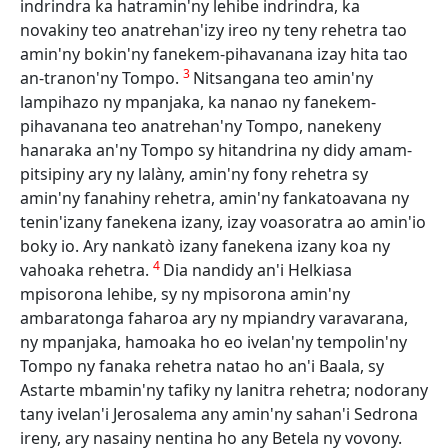
indrindra ka hatramin'ny lehibe indrindra, ka
novakiny teo anatrehan'izy ireo ny teny rehetra tao
amin'ny bokin'ny fanekem-pihavanana izay hita tao
3
an-tranon'ny Tompo.
Nitsangana teo amin'ny
lampihazo ny mpanjaka, ka nanao ny fanekem-
pihavanana teo anatrehan'ny Tompo, nanekeny
hanaraka an'ny Tompo sy hitandrina ny didy amam-
pitsipiny ary ny lalàny, amin'ny fony rehetra sy
amin'ny fanahiny rehetra, amin'ny fankatoavana ny
tenin'izany fanekena izany, izay voasoratra ao amin'io
boky io. Ary nankatò izany fanekena izany koa ny
4
vahoaka rehetra.
Dia nandidy an'i Helkiasa
mpisorona lehibe, sy ny mpisorona amin'ny
ambaratonga faharoa ary ny mpiandry varavarana,
ny mpanjaka, hamoaka ho eo ivelan'ny tempolin'ny
Tompo ny fanaka rehetra natao ho an'i Baala, sy
Astarte mbamin'ny tafiky ny lanitra rehetra; nodorany
tany ivelan'i Jerosalema any amin'ny sahan'i Sedrona
ireny, ary nasainy nentina ho any Betela ny vovony.