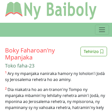
Boky Faharoan'ny
Tehirizo
Mpanjaka
Toko faha-23
1
Ary ny mpanjaka naniraka hamory ny loholon'i Jodà
sy Jerosalema rehetra ho ao aminy.
2
Dia niakatra ho ao an-tranon'ny Tompo ny
mpanjaka mbamin'ny lehilahy rehetra amin'i Jodà, ny
mponina ao Jerosalema rehetra, ny mpisorona, ny
mpaminany sy ny vahoaka rehetra, hatramin'ny kely