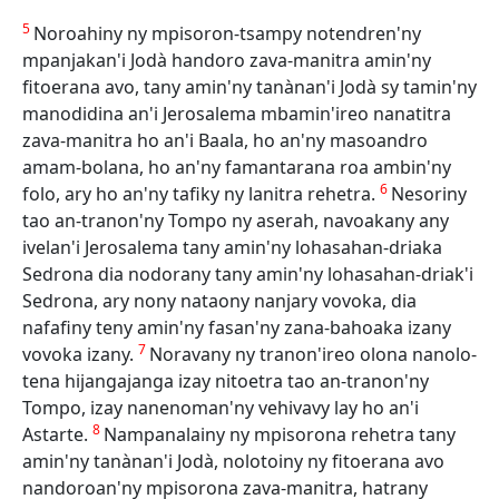
5
Noroahiny ny mpisoron-tsampy notendren'ny
mpanjakan'i Jodà handoro zava-manitra amin'ny
fitoerana avo, tany amin'ny tanànan'i Jodà sy tamin'ny
manodidina an'i Jerosalema mbamin'ireo nanatitra
zava-manitra ho an'i Baala, ho an'ny masoandro
amam-bolana, ho an'ny famantarana roa ambin'ny
6
folo, ary ho an'ny tafiky ny lanitra rehetra.
Nesoriny
tao an-tranon'ny Tompo ny aserah, navoakany any
ivelan'i Jerosalema tany amin'ny lohasahan-driaka
Sedrona dia nodorany tany amin'ny lohasahan-driak'i
Sedrona, ary nony nataony nanjary vovoka, dia
nafafiny teny amin'ny fasan'ny zana-bahoaka izany
7
vovoka izany.
Noravany ny tranon'ireo olona nanolo-
tena hijangajanga izay nitoetra tao an-tranon'ny
Tompo, izay nanenoman'ny vehivavy lay ho an'i
8
Astarte.
Nampanalainy ny mpisorona rehetra tany
amin'ny tanànan'i Jodà, nolotoiny ny fitoerana avo
nandoroan'ny mpisorona zava-manitra, hatrany