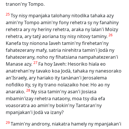
tranon'ny Tompo.
25
Tsy nisy mpanjaka talohany nitodika tahaka azy
amin'ny Tompo amin'ny fony rehetra sy ny fanahiny
rehetra ary ny heriny rehetra, araka ny lalan'i Moizy
26
rehetra, ary tatý aoriana tsy nisy nitovy taminy.
Kanefa tsy nionona Iaveh tamin'ny firehetan'ny
fahatezerany mafy, satria nirehitra tamin'i Jodà ny
fahatezerany, noho ny fihatsiana nampahatezeran'i
27
Manase azy.
Fa hoy Iaveh: Hesoriko hiala eo
anatrehan'ny tavako koa Jodà, tahaka ny nanesorako
an'Israely, ary hariako ity tanànan'i Jerosalema
nofidiko ity, sy ity trano nolazaiko hoe: Ho ao ny
28
anarako.
Ny sisa tamin'ny asan'i Josiasa
mbamin'izay rehetra nataony, moa tsy dia efa
voasoratra ao amin'ny bokin'ny Tantaran'ny
mpanjakan'i Jodà va izany?
29
Tamin'ny androny, niakatra hamely ny mpanjakan'i