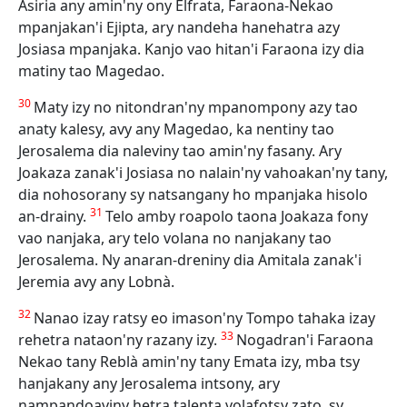
Asiria any amin'ny ony Elfrata, Faraona-Nekao
mpanjakan'i Ejipta, ary nandeha hanehatra azy
Josiasa mpanjaka. Kanjo vao hitan'i Faraona izy dia
matiny tao Magedao.
30
Maty izy no nitondran'ny mpanompony azy tao
anaty kalesy, avy any Magedao, ka nentiny tao
Jerosalema dia naleviny tao amin'ny fasany. Ary
Joakaza zanak'i Josiasa no nalain'ny vahoakan'ny tany,
dia nohosorany sy natsangany ho mpanjaka hisolo
31
an-drainy.
Telo amby roapolo taona Joakaza fony
vao nanjaka, ary telo volana no nanjakany tao
Jerosalema. Ny anaran-dreniny dia Amitala zanak'i
Jeremia avy any Lobnà.
32
Nanao izay ratsy eo imason'ny Tompo tahaka izay
33
rehetra nataon'ny razany izy.
Nogadran'i Faraona
Nekao tany Reblà amin'ny tany Emata izy, mba tsy
hanjakany any Jerosalema intsony, ary
nampandoaviny hetra talenta volafotsy zato, sy