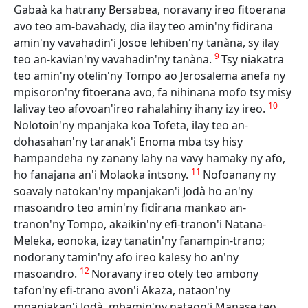
Gabaà ka hatrany Bersabea, noravany ireo fitoerana
avo teo am-bavahady, dia ilay teo amin'ny fidirana
amin'ny vavahadin'i Josoe lehiben'ny tanàna, sy ilay
9
teo an-kavian'ny vavahadin'ny tanàna.
Tsy niakatra
teo amin'ny otelin'ny Tompo ao Jerosalema anefa ny
mpisoron'ny fitoerana avo, fa nihinana mofo tsy misy
10
lalivay teo afovoan'ireo rahalahiny ihany izy ireo.
Nolotoin'ny mpanjaka koa Tofeta, ilay teo an-
dohasahan'ny taranak'i Enoma mba tsy hisy
hampandeha ny zanany lahy na vavy hamaky ny afo,
11
ho fanajana an'i Molaoka intsony.
Nofoanany ny
soavaly natokan'ny mpanjakan'i Jodà ho an'ny
masoandro teo amin'ny fidirana mankao an-
tranon'ny Tompo, akaikin'ny efi-tranon'i Natana-
Meleka, eonoka, izay tanatin'ny fanampin-trano;
nodorany tamin'ny afo ireo kalesy ho an'ny
12
masoandro.
Noravany ireo otely teo ambony
tafon'ny efi-trano avon'i Akaza, nataon'ny
mpanjakan'i Jodà, mbamin'ny nataon'i Manase teo