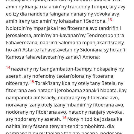
amin'ny kianja roa amin'ny tranon'ny Tompo; ary avy
eo izy dia nandeha faingana nanary ny vovoka avy
13
amin'ireny tao amin'ny lohasahan'i Sedrona.
Nolotoin'ny mpanjaka ireo fitoerana avo tandrifin'i
Jerosalema, amin'ny an-kavanan'ny Tendrombohitra
Fahaverezana, naorin'i Salomona mpanjakan'Israely,
ho an'i Astarte fahavetavetan'ny Sidoniana sy ho an'i
Kamosa fahavetavetan'ny zanak'i Amona;
14
nazerany ny tsangambaton-tsampy, nokapainy ny
aserah, ary nofenoiny taolan'olona ny fitoerana
15
nitoerany.
Torak'izany koa ny otely tany Betela, ny
fitoerana avo nataon'i Jeroboama zanak'i Nabata, ilay
nampanota an'Israely; nodorany ny fitoerana avo,
noravany izany otely izany mbamin'ny fitoerana avo,
nodorany ny fitoerana avo, nataony nanjary vovoka,
16
ary nodorany ny aserah.
Nony nitodika Josiasa ka
nahita irery fasana teny an-tendrombohitra, dia
nampanalainy ny taolana tao am-pasana, nodorany