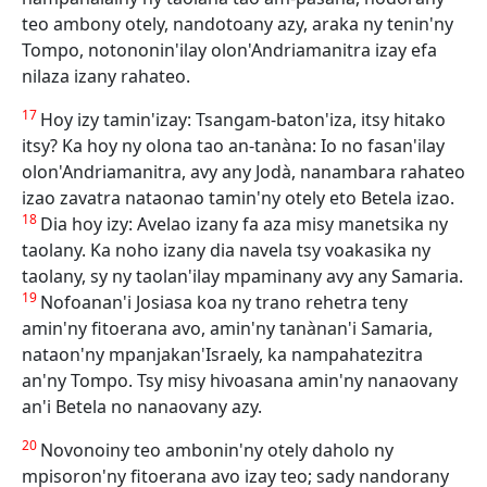
teo ambony otely, nandotoany azy, araka ny tenin'ny
Tompo, notononin'ilay olon'Andriamanitra izay efa
nilaza izany rahateo.
17
Hoy izy tamin'izay: Tsangam-baton'iza, itsy hitako
itsy? Ka hoy ny olona tao an-tanàna: Io no fasan'ilay
olon'Andriamanitra, avy any Jodà, nanambara rahateo
izao zavatra nataonao tamin'ny otely eto Betela izao.
18
Dia hoy izy: Avelao izany fa aza misy manetsika ny
taolany. Ka noho izany dia navela tsy voakasika ny
taolany, sy ny taolan'ilay mpaminany avy any Samaria.
19
Nofoanan'i Josiasa koa ny trano rehetra teny
amin'ny fitoerana avo, amin'ny tanànan'i Samaria,
nataon'ny mpanjakan'Israely, ka nampahatezitra
an'ny Tompo. Tsy misy hivoasana amin'ny nanaovany
an'i Betela no nanaovany azy.
20
Novonoiny teo ambonin'ny otely daholo ny
mpisoron'ny fitoerana avo izay teo; sady nandorany