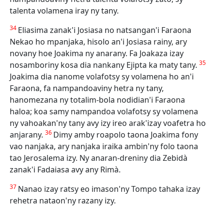
talenta volamena iray ny tany.
34
Eliasima zanak'i Josiasa no natsangan'i Faraona
Nekao ho mpanjaka, hisolo an'i Josiasa rainy, ary
novany hoe Joakima ny anarany. Fa Joakaza izay
35
nosamboriny kosa dia nankany Ejipta ka maty tany.
Joakima dia nanome volafotsy sy volamena ho an'i
Faraona, fa nampandoaviny hetra ny tany,
hanomezana ny totalim-bola nodidian'i Faraona
haloa; koa samy nampandoa volafotsy sy volamena
ny vahoakan'ny tany avy izy ireo arak'izay voafetra ho
36
anjarany.
Dimy amby roapolo taona Joakima fony
vao nanjaka, ary nanjaka iraika ambin'ny folo taona
tao Jerosalema izy. Ny anaran-dreniny dia Zebidà
zanak'i Fadaiasa avy any Rimà.
37
Nanao izay ratsy eo imason'ny Tompo tahaka izay
rehetra nataon'ny razany izy.