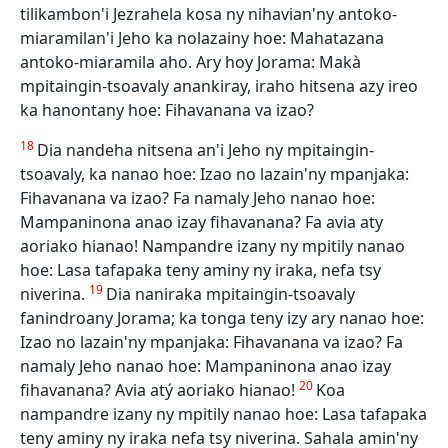
tilikambon'i Jezrahela kosa ny nihavian'ny antoko-
miaramilan'i Jeho ka nolazainy hoe: Mahatazana
antoko-miaramila aho. Ary hoy Jorama: Makà
mpitaingin-tsoavaly anankiray, iraho hitsena azy ireo
ka hanontany hoe: Fihavanana va izao?
18
Dia nandeha nitsena an'i Jeho ny mpitaingin-
tsoavaly, ka nanao hoe: Izao no lazain'ny mpanjaka:
Fihavanana va izao? Fa namaly Jeho nanao hoe:
Mampaninona anao izay fihavanana? Fa avia aty
aoriako hianao! Nampandre izany ny mpitily nanao
hoe: Lasa tafapaka teny aminy ny iraka, nefa tsy
19
niverina.
Dia naniraka mpitaingin-tsoavaly
fanindroany Jorama; ka tonga teny izy ary nanao hoe:
Izao no lazain'ny mpanjaka: Fihavanana va izao? Fa
namaly Jeho nanao hoe: Mampaninona anao izay
20
fihavanana? Avia atý aoriako hianao!
Koa
nampandre izany ny mpitily nanao hoe: Lasa tafapaka
teny aminy ny iraka nefa tsy niverina. Sahala amin'ny