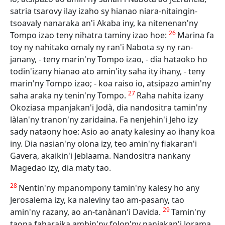
satria tsarovy ilay izaho sy hianao niara-nitaingin-
tsoavaly nanaraka an'i Akaba iny, ka nitenenan'ny
26
Tompo izao teny nihatra taminy izao hoe:
Marina fa
toy ny nahitako omaly ny ran'i Nabota sy ny ran-
janany, - teny marin'ny Tompo izao, - dia hataoko ho
todin'izany hianao ato amin'ity saha ity ihany, - teny
marin'ny Tompo izao; - koa raiso io, atsipazo amin'ny
27
saha araka ny tenin'ny Tompo.
Raha nahita izany
Okoziasa mpanjakan'i Jodà, dia nandositra tamin'ny
làlan'ny tranon'ny zaridaina. Fa nenjehin'i Jeho izy
sady nataony hoe: Asio ao anaty kalesiny ao ihany koa
iny. Dia nasian'ny olona izy, teo amin'ny fiakaran'i
Gavera, akaikin'i Jeblaama. Nandositra nankany
Magedao izy, dia maty tao.
28
Nentin'ny mpanompony tamin'ny kalesy ho any
Jerosalema izy, ka naleviny tao am-pasany, tao
29
amin'ny razany, ao an-tanànan'i Davida.
Tamin'ny
taona faharaika ambin'ny folon'ny nanjakan'i Jorama,