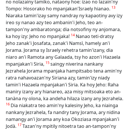
no nolazainy tamiko, nataony hoe: izao no lazain'ny
13
Tompo: Hosorako ho mpanjakan'Israely hianao.
Niaraka tamin'izay samy nandray ny kapaotiny avy izy
ireo sy nanao azy teo ambanin'i Jeho, teo an-
tampon'ny ambaratonga; dia notsofiny ny anjomara,
14
ka hoy izy: Jeho no mpanjaka!
Nanao teti-dratsy
Jeho zanak'i Josafata, zanak'i Namsì, hamely an'i
Jorama. Jorama sy Israely rehetra tamin'izany, dia
niaro an'i Ramota any Galaada, tsy ho azon'i Hazaela
15
mpanjakan'i Siria,
saingy niverina nankany
Jezrahela Jorama mpanjaka hampitsabo tena amin'ny
ratra nahavoazan'ny Siriana azy, tamin'izy niady
tamin'i Hazaela mpanjakan'i Siria. Ka hoy Jeho: Raha
maniry izany ary hianareo, aza misy mitsoaka eto an-
tanàna ny olona, ka andeha hilaza izany any Jezrahela.
16
Dia niakatra teo amin'ny kalesiny Jeho, ka niainga
nankany Jezrahela, fa nandry tany Jorama, ary nidina
namangy an'i Jorama any koa Okoziasa mpanjakan'i
17
Jodà.
Tazan'ny mpitily nitoetra tao an-tampon'ny