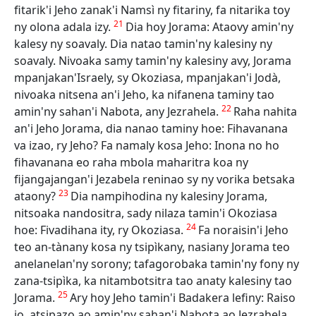
fitarik'i Jeho zanak'i Namsì ny fitariny, fa nitarika toy
21
ny olona adala izy.
Dia hoy Jorama: Ataovy amin'ny
kalesy ny soavaly. Dia natao tamin'ny kalesiny ny
soavaly. Nivoaka samy tamin'ny kalesiny avy, Jorama
mpanjakan'Israely, sy Okoziasa, mpanjakan'i Jodà,
nivoaka nitsena an'i Jeho, ka nifanena taminy tao
22
amin'ny sahan'i Nabota, any Jezrahela.
Raha nahita
an'i Jeho Jorama, dia nanao taminy hoe: Fihavanana
va izao, ry Jeho? Fa namaly kosa Jeho: Inona no ho
fihavanana eo raha mbola maharitra koa ny
fijangajangan'i Jezabela reninao sy ny vorika betsaka
23
ataony?
Dia nampihodina ny kalesiny Jorama,
nitsoaka nandositra, sady nilaza tamin'i Okoziasa
24
hoe: Fivadihana ity, ry Okoziasa.
Fa noraisin'i Jeho
teo an-tànany kosa ny tsipìkany, nasiany Jorama teo
anelanelan'ny sorony; tafagorobaka tamin'ny fony ny
zana-tsipìka, ka nitambotsitra tao anaty kalesiny tao
25
Jorama.
Ary hoy Jeho tamin'i Badakera lefiny: Raiso
io, atsipazo ao amin'ny sahan'i Nabota ao Jezrahela,