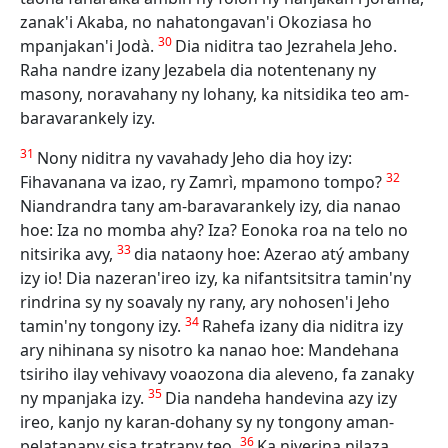
zanak'i Akaba, no nahatongavan'i Okoziasa ho
30
mpanjakan'i Jodà.
Dia niditra tao Jezrahela Jeho.
Raha nandre izany Jezabela dia notentenany ny
masony, noravahany ny lohany, ka nitsidika teo am-
baravarankely izy.
31
Nony niditra ny vavahady Jeho dia hoy izy:
32
Fihavanana va izao, ry Zamrì, mpamono tompo?
Niandrandra tany am-baravarankely izy, dia nanao
hoe: Iza no momba ahy? Iza? Eonoka roa na telo no
33
nitsirika avy,
dia nataony hoe: Azerao atý ambany
izy io! Dia nazeran'ireo izy, ka nifantsitsitra tamin'ny
rindrina sy ny soavaly ny rany, ary nohosen'i Jeho
34
tamin'ny tongony izy.
Rahefa izany dia niditra izy
ary nihinana sy nisotro ka nanao hoe: Mandehana
tsiriho ilay vehivavy voaozona dia aleveno, fa zanaky
35
ny mpanjaka izy.
Dia nandeha handevina azy izy
ireo, kanjo ny karan-dohany sy ny tongony aman-
36
pelatanany sisa tratrany teo.
Ka niverina nilaza