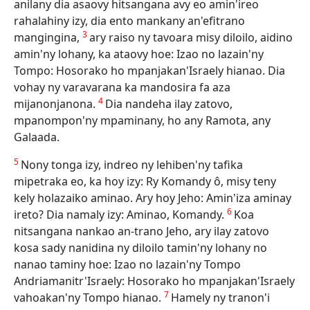
anilany dia asaovy hitsangana avy eo amin'ireo
rahalahiny izy, dia ento mankany an'efitrano
3
mangingina,
ary raiso ny tavoara misy diloilo, aidino
amin'ny lohany, ka ataovy hoe: Izao no lazain'ny
Tompo: Hosorako ho mpanjakan'Israely hianao. Dia
vohay ny varavarana ka mandosira fa aza
4
mijanonjanona.
Dia nandeha ilay zatovo,
mpanompon'ny mpaminany, ho any Ramota, any
Galaada.
5
Nony tonga izy, indreo ny lehiben'ny tafika
mipetraka eo, ka hoy izy: Ry Komandy ô, misy teny
kely holazaiko aminao. Ary hoy Jeho: Amin'iza aminay
6
ireto? Dia namaly izy: Aminao, Komandy.
Koa
nitsangana nankao an-trano Jeho, ary ilay zatovo
kosa sady nanidina ny diloilo tamin'ny lohany no
nanao taminy hoe: Izao no lazain'ny Tompo
Andriamanitr'Israely: Hosorako ho mpanjakan'Israely
7
vahoakan'ny Tompo hianao.
Hamely ny tranon'i