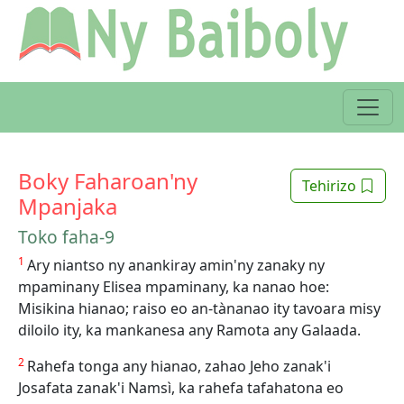
Boky Faharoan'ny
Tehirizo
Mpanjaka
Toko faha-9
1
Ary niantso ny anankiray amin'ny zanaky ny
mpaminany Elisea mpaminany, ka nanao hoe:
Misikina hianao; raiso eo an-tànanao ity tavoara misy
diloilo ity, ka mankanesa any Ramota any Galaada.
2
Rahefa tonga any hianao, zahao Jeho zanak'i
Josafata zanak'i Namsì, ka rahefa tafahatona eo