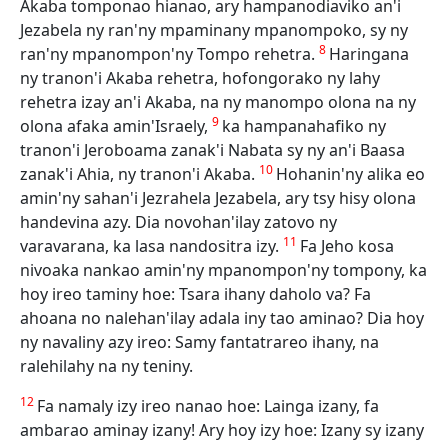
Akaba tomponao hianao, ary hampanodiaviko an'i
Jezabela ny ran'ny mpaminany mpanompoko, sy ny
8
ran'ny mpanompon'ny Tompo rehetra.
Haringana
ny tranon'i Akaba rehetra, hofongorako ny lahy
rehetra izay an'i Akaba, na ny manompo olona na ny
9
olona afaka amin'Israely,
ka hampanahafiko ny
tranon'i Jeroboama zanak'i Nabata sy ny an'i Baasa
10
zanak'i Ahia, ny tranon'i Akaba.
Hohanin'ny alika eo
amin'ny sahan'i Jezrahela Jezabela, ary tsy hisy olona
handevina azy. Dia novohan'ilay zatovo ny
11
varavarana, ka lasa nandositra izy.
Fa Jeho kosa
nivoaka nankao amin'ny mpanompon'ny tompony, ka
hoy ireo taminy hoe: Tsara ihany daholo va? Fa
ahoana no nalehan'ilay adala iny tao aminao? Dia hoy
ny navaliny azy ireo: Samy fantatrareo ihany, na
ralehilahy na ny teniny.
12
Fa namaly izy ireo nanao hoe: Lainga izany, fa
ambarao aminay izany! Ary hoy izy hoe: Izany sy izany