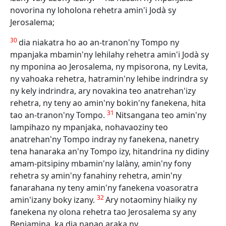
novorina ny loholona rehetra amin'i Jodà sy
Jerosalema;
30
dia niakatra ho ao an-tranon'ny Tompo ny
mpanjaka mbamin'ny lehilahy rehetra amin'i Jodà sy
ny mponina ao Jerosalema, ny mpisorona, ny Levita,
ny vahoaka rehetra, hatramin'ny lehibe indrindra sy
ny kely indrindra, ary novakina teo anatrehan'izy
rehetra, ny teny ao amin'ny bokin'ny fanekena, hita
31
tao an-tranon'ny Tompo.
Nitsangana teo amin'ny
lampihazo ny mpanjaka, nohavaoziny teo
anatrehan'ny Tompo indray ny fanekena, nanetry
tena hanaraka an'ny Tompo izy, hitandrina ny didiny
amam-pitsipiny mbamin'ny lalàny, amin'ny fony
rehetra sy amin'ny fanahiny rehetra, amin'ny
fanarahana ny teny amin'ny fanekena voasoratra
32
amin'izany boky izany.
Ary notaominy hiaiky ny
fanekena ny olona rehetra tao Jerosalema sy any
Benjamina, ka dia nanao araka ny