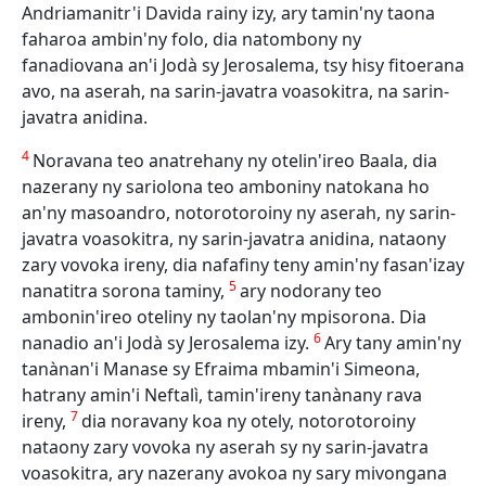
Andriamanitr'i Davida rainy izy, ary tamin'ny taona
faharoa ambin'ny folo, dia natombony ny
fanadiovana an'i Jodà sy Jerosalema, tsy hisy fitoerana
avo, na aserah, na sarin-javatra voasokitra, na sarin-
javatra anidina.
4
Noravana teo anatrehany ny otelin'ireo Baala, dia
nazerany ny sariolona teo amboniny natokana ho
an'ny masoandro, notorotoroiny ny aserah, ny sarin-
javatra voasokitra, ny sarin-javatra anidina, nataony
zary vovoka ireny, dia nafafiny teny amin'ny fasan'izay
5
nanatitra sorona taminy,
ary nodorany teo
ambonin'ireo oteliny ny taolan'ny mpisorona. Dia
6
nanadio an'i Jodà sy Jerosalema izy.
Ary tany amin'ny
tanànan'i Manase sy Efraima mbamin'i Simeona,
hatrany amin'i Neftalì, tamin'ireny tanànany rava
7
ireny,
dia noravany koa ny otely, notorotoroiny
nataony zary vovoka ny aserah sy ny sarin-javatra
voasokitra, ary nazerany avokoa ny sary mivongana