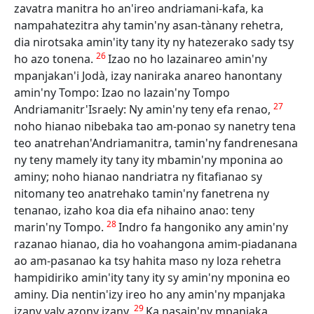
zavatra manitra ho an'ireo andriamani-kafa, ka
nampahatezitra ahy tamin'ny asan-tànany rehetra,
dia nirotsaka amin'ity tany ity ny hatezerako sady tsy
26
ho azo tonena.
Izao no ho lazainareo amin'ny
mpanjakan'i Jodà, izay naniraka anareo hanontany
amin'ny Tompo: Izao no lazain'ny Tompo
27
Andriamanitr'Israely: Ny amin'ny teny efa renao,
noho hianao nibebaka tao am-ponao sy nanetry tena
teo anatrehan'Andriamanitra, tamin'ny fandrenesana
ny teny mamely ity tany ity mbamin'ny mponina ao
aminy; noho hianao nandriatra ny fitafianao sy
nitomany teo anatrehako tamin'ny fanetrena ny
tenanao, izaho koa dia efa nihaino anao: teny
28
marin'ny Tompo.
Indro fa hangoniko any amin'ny
razanao hianao, dia ho voahangona amim-piadanana
ao am-pasanao ka tsy hahita maso ny loza rehetra
hampidiriko amin'ity tany ity sy amin'ny mponina eo
aminy. Dia nentin'izy ireo ho any amin'ny mpanjaka
29
izany valy azony izany.
Ka nasain'ny mpanjaka