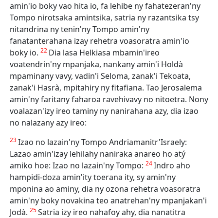
amin'io boky vao hita io, fa lehibe ny fahatezeran'ny
Tompo nirotsaka amintsika, satria ny razantsika tsy
nitandrina ny tenin'ny Tompo amin'ny
fanatanterahana izay rehetra voasoratra amin'io
22
boky io.
Dia lasa Helkiasa mbamin'ireo
voatendrin'ny mpanjaka, nankany amin'i Holdà
mpaminany vavy, vadin'i Seloma, zanak'i Tekoata,
zanak'i Hasrà, mpitahiry ny fitafiana. Tao Jerosalema
amin'ny faritany faharoa ravehivavy no nitoetra. Nony
voalazan'izy ireo taminy ny nanirahana azy, dia izao
no nalazany azy ireo:
23
Izao no lazain'ny Tompo Andriamanitr'Israely:
Lazao amin'izay lehilahy naniraka anareo ho atý
24
amiko hoe: Izao no lazain'ny Tompo:
Indro aho
hampidi-doza amin'ity toerana ity, sy amin'ny
mponina ao aminy, dia ny ozona rehetra voasoratra
amin'ny boky novakina teo anatrehan'ny mpanjakan'i
25
Jodà.
Satria izy ireo nahafoy ahy, dia nanatitra