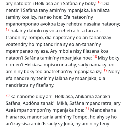
16
ary natolotr'i Helkiasa an'i Safàna ny boky.
Dia
nentin'i Safàna tany amin'ny mpanjaka, ka nilaza
taminy koa izy, nanao hoe: Efa nataon'ny
mpanomponao avokoa izay rehetra nasaina nataony;
17
nalainy daholo ny vola rehetra hita tao an-
tranon'ny Tompo, dia napetrany eo an-tanan'izay
voatendry ho mpitandrina sy eo an-tanan'ny
mpampanao ny asa. Ary mbola nisy filazana koa
18
nataon'i Safàna tamin'ny mpanjaka hoe:
Misy boky
nomen'i Helkiasa mpisorona ahy; sady namaky teo
19
amin'ny boky teo anatrehan'ny mpanjaka izy.
Nony
efa nandre ny tenin'ny lalàna ny mpanjaka, dia
nandriatra ny fitafiany,
20
ka nanome didy an'i Helkiasa, Ahikama zanak'i
Safàna, Abdòna zanak'i Mikà, Safàna mpanoratra, ary
21
Asaà mpanompon'ny mpanjaka hoe:
Mandehana
hianareo, manontania amin'ny Tompo, ho ahy sy ho
an'izay sisa amin'Israely sy Jodà, ny amin'ny teny