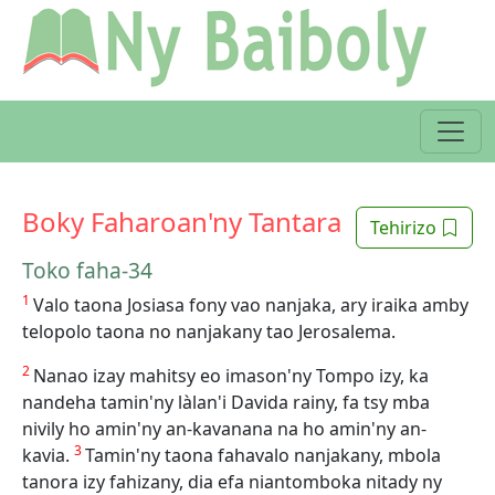
Boky Faharoan'ny Tantara
Tehirizo
Toko faha-34
1
Valo taona Josiasa fony vao nanjaka, ary iraika amby
telopolo taona no nanjakany tao Jerosalema.
2
Nanao izay mahitsy eo imason'ny Tompo izy, ka
nandeha tamin'ny làlan'i Davida rainy, fa tsy mba
nivily ho amin'ny an-kavanana na ho amin'ny an-
3
kavia.
Tamin'ny taona fahavalo nanjakany, mbola
tanora izy fahizany, dia efa niantomboka nitady ny