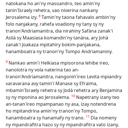
natokana ho an'ny masoandro, teo amin'ny
tanin'Israely rehetra, vao niverina nankany
8
Jerosalema izy.
Tamin'ny taona fahavalo ambin'ny
folo nanjakany, rahefa voadiony ny tany sy ny
tranon'Andriamanitra, dia nirahiny Safàna zanak'i
Aslià sy Maasiasa komandin'ny tanàna, ary Johà
zanak'i Joakaza mpitahiry bokim-panjakana,
hanamboatra ny tranon'ny Tompo Andriamaniny.
9
Nankao amin'i Helkiasa mpisorona lehibe ireo,
nanolotra ny vola naterina tao an-
tranon'Andriamanitra, nangonin'ireo Levita mpiandry
varavarana avy tamin'i Manase sy Efraima,
mbamin'Israely rehetra sy Jodà rehetra ary Benjamina
10
sy ny mponina ao Jerosalema.
Napetrany izany teo
an-tanan'ireo mpampanao ny asa, izay notendrena
ho mpitandrina amin'ny tranon'ny Tompo,
11
hanamboatra sy hanamafy ny trano.
Dia nomeny
ny mpandrafitra hazo sy ny mpandrafitra vato izany,