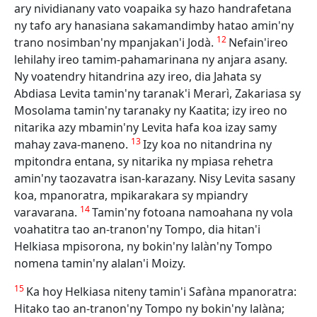
ary nividianany vato voapaika sy hazo handrafetana
ny tafo ary hanasiana sakamandimby hatao amin'ny
12
trano nosimban'ny mpanjakan'i Jodà.
Nefain'ireo
lehilahy ireo tamim-pahamarinana ny anjara asany.
Ny voatendry hitandrina azy ireo, dia Jahata sy
Abdiasa Levita tamin'ny taranak'i Merarì, Zakariasa sy
Mosolama tamin'ny taranaky ny Kaatita; izy ireo no
nitarika azy mbamin'ny Levita hafa koa izay samy
13
mahay zava-maneno.
Izy koa no nitandrina ny
mpitondra entana, sy nitarika ny mpiasa rehetra
amin'ny taozavatra isan-karazany. Nisy Levita sasany
koa, mpanoratra, mpikarakara sy mpiandry
14
varavarana.
Tamin'ny fotoana namoahana ny vola
voahatitra tao an-tranon'ny Tompo, dia hitan'i
Helkiasa mpisorona, ny bokin'ny lalàn'ny Tompo
nomena tamin'ny alalan'i Moizy.
15
Ka hoy Helkiasa niteny tamin'i Safàna mpanoratra:
Hitako tao an-tranon'ny Tompo ny bokin'ny lalàna;