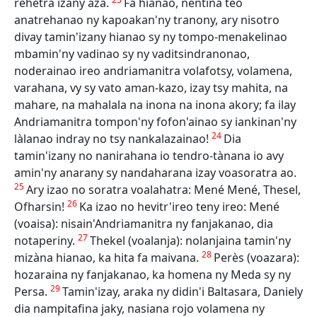
rehetra izany aza.
Fa hianao, nentina teo
anatrehanao ny kapoakan'ny tranony, ary nisotro
divay tamin'izany hianao sy ny tompo-menakelinao
mbamin'ny vadinao sy ny vaditsindranonao,
noderainao ireo andriamanitra volafotsy, volamena,
varahana, vy sy vato aman-kazo, izay tsy mahita, na
mahare, na mahalala na inona na inona akory; fa ilay
Andriamanitra tompon'ny fofon'ainao sy iankinan'ny
24
làlanao indray no tsy nankalazainao!
Dia
tamin'izany no nanirahana io tendro-tànana io avy
amin'ny anarany sy nandaharana izay voasoratra ao.
25
Ary izao no soratra voalahatra: Mené Mené, Thesel,
26
Ofharsin!
Ka izao no hevitr'ireo teny ireo: Mené
(voaisa): nisain'Andriamanitra ny fanjakanao, dia
27
notaperiny.
Thekel (voalanja): nolanjaina tamin'ny
28
mizàna hianao, ka hita fa maivana.
Perès (voazara):
hozaraina ny fanjakanao, ka homena ny Meda sy ny
29
Persa.
Tamin'izay, araka ny didin'i Baltasara, Daniely
dia nampitafina jaky, nasiana rojo volamena ny