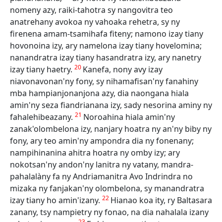
nomeny azy, raiki-tahotra sy nangovitra teo
anatrehany avokoa ny vahoaka rehetra, sy ny
firenena amam-tsamihafa fiteny; namono izay tiany
hovonoina izy, ary namelona izay tiany hovelomina;
nanandratra izay tiany hasandratra izy, ary nanetry
20
izay tiany haetry.
Kanefa, nony avy izay
niavonavonan'ny fony, sy nihamafisan'ny fanahiny
mba hampianjonanjona azy, dia naongana hiala
amin'ny seza fiandrianana izy, sady nesorina aminy ny
21
fahalehibeazany.
Noroahina hiala amin'ny
zanak'olombelona izy, nanjary hoatra ny an'ny biby ny
fony, ary teo amin'ny ampondra dia ny fonenany;
nampihinanina ahitra hoatra ny omby izy; ary
nokotsan'ny andon'ny lanitra ny vatany, mandra-
pahalalàny fa ny Andriamanitra Avo Indrindra no
mizaka ny fanjakan'ny olombelona, sy manandratra
22
izay tiany ho amin'izany.
Hianao koa ity, ry Baltasara
zanany, tsy nampietry ny fonao, na dia nahalala izany
23