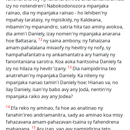
izy no notendren'i Nabokodonozora mpanjaka
rainao, dia ny mpanjaka rainao - ho lehiben'ny
mpahay taratasy, ny mpisikidy, ny Kaldeana,
mbamin'ny mpanandro, satria hita tao aminy avokoa,
dia amin'i Daniely, izay nomen'ny mpanjaka anarana
12
hoe Baltasara,
ny saina ambony, ny fahaizana
amam-pahalalana mivaofy ny hevitry ny nofy, sy
hampahafantatra ny ankamantatra ary hamaly ny
fanontaniana sarotra. Koa aoka hantsoina Daniely fa
13
izy no hilaza ny hevitr'izany.
Dia nampidirina teo
anatrehan'ny mpanjaka Daniely. Ka niteny ny
mpanjaka nanao tamin'i Daniely hoe: Hianao va, no
ilay Daniely, isan'ny babo avy any Jodà, nentin'ny
mpanjaka raiko avy any Jodea?
14
Efa reko ny aminao, fa hoe ao anatinao ny
fanahin'ireo andriamanitra, sady ao aminao koa misy
fahazavana amam-pahazavan-tsaina sy fahendrena
15
mahagaga.
Ary izao, vao avy nampidirina teto