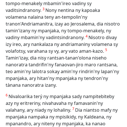
tompo-menakely mbamin'ireo vadiny sy
3
vaditsindranony.
Nony nentina ny kapoaka
volamena nalaina teny an-tempolin'ny
tranon'Andriamanitra, izay ao Jerosalema, dia nisotro
tamin'izany ny mpanjaka, ny tompo-menakely, ny
4
vadiny mbamin'ny vadintsindranony.
Nisotro divay
izy ireo, ary nankalaza ny andriamaniny volamena sy
5
volafotsy, varahana sy vy, ary vato aman-kazo.
Tamin'izay, dia nisy rantsan-tanan'olona niseho
nanoratra tandrifin'ny fanaovan-jiro maro rantsana,
teo amin'ny lalotra sokay amin'ny rindrin'ny lapan'ny
mpanjaka, ary hitan'ny mpanjaka ny tendron'ny
tànana nanoratra izany.
6
Nivaloarika terý ny mpanjaka sady nampitebiteby
azy ny eritreriny, nivahavaha ny famavanin'ny
7
valahany, ary niady ny lohaliny.
Dia niantso mafy ny
mpanjaka nampaka ny mpisikidy, ny Kaldeana, ny
mpanandro, ary niteny ny mpanjaka, ka nanao