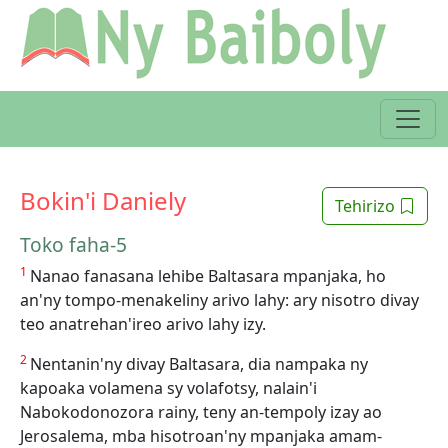
Bokin'i Daniely
Tehirizo
Toko faha-5
1
Nanao fanasana lehibe Baltasara mpanjaka, ho
an'ny tompo-menakeliny arivo lahy: ary nisotro divay
teo anatrehan'ireo arivo lahy izy.
2
Nentanin'ny divay Baltasara, dia nampaka ny
kapoaka volamena sy volafotsy, nalain'i
Nabokodonozora rainy, teny an-tempoly izay ao
Jerosalema, mba hisotroan'ny mpanjaka amam-