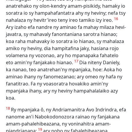
anatrehako ny olon-kendry amam-pisikidy, hamaky io
soratra io sy hampahafantatra ahy ny heviny; nefa tsy
16
nahalaza ny hevitr'ireo teny ireo tamiko izy ireo.
Ary izaho efa nandre ny aminao fa mahay milaza hevi-
javatra, sy mahavaly fanontaniana sarotra hianao;
koa raha mahavaky io soratra io hianao, sy mahalaza
amiko ny heviny, dia hampitafina jaky, hasiana rojo
volamena ny vozonao, ary ho mpanapaka fahatelo
17
eto amin'ny fanjakako hianao.
Dia niteny Daniely,
ka nanao, teo anatrehan'ny mpanjaka, hoe: Aoka ho
aminao ihany ny fanomezanao; ary omeo ny hafa ny
fanatitrao. Fa ny voasoratra hovakiko amin'ny
mpanjaka ihany, ary ny heviny hampahalalaiko azy
koa.
18
Ry mpanjaka ô, ny Andriamanitra Avo Indrindra, efa
nanome an'i Nabokodonozora rainao ny fanjakana
amam-pahalehibeazana, ny voninahitra amam-
19
piandrianana;
ary noho ny fahalehibeazana