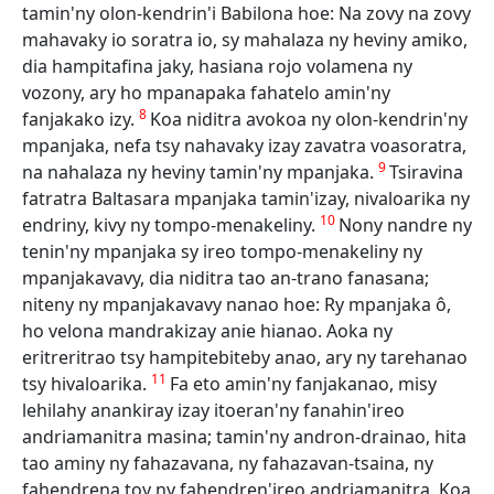
tamin'ny olon-kendrin'i Babilona hoe: Na zovy na zovy
mahavaky io soratra io, sy mahalaza ny heviny amiko,
dia hampitafina jaky, hasiana rojo volamena ny
vozony, ary ho mpanapaka fahatelo amin'ny
8
fanjakako izy.
Koa niditra avokoa ny olon-kendrin'ny
mpanjaka, nefa tsy nahavaky izay zavatra voasoratra,
9
na nahalaza ny heviny tamin'ny mpanjaka.
Tsiravina
fatratra Baltasara mpanjaka tamin'izay, nivaloarika ny
10
endriny, kivy ny tompo-menakeliny.
Nony nandre ny
tenin'ny mpanjaka sy ireo tompo-menakeliny ny
mpanjakavavy, dia niditra tao an-trano fanasana;
niteny ny mpanjakavavy nanao hoe: Ry mpanjaka ô,
ho velona mandrakizay anie hianao. Aoka ny
eritreritrao tsy hampitebiteby anao, ary ny tarehanao
11
tsy hivaloarika.
Fa eto amin'ny fanjakanao, misy
lehilahy anankiray izay itoeran'ny fanahin'ireo
andriamanitra masina; tamin'ny andron-drainao, hita
tao aminy ny fahazavana, ny fahazavan-tsaina, ny
fahendrena toy ny fahendren'ireo andriamanitra. Koa