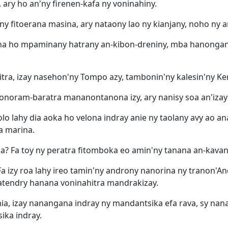
 ary ho an'ny firenen-kafa ny voninahiny.
ny fitoerana masina, ary nataony lao ny kianjany, noho ny a
ahasina ho mpaminany hatrany an-kibon-dreniny, mba hanong
hitra, izay nasehon'ny Tompo azy, tambonin'ny kalesin'ny K
anonoram-baratra mananontanona izy, ary nanisy soa an'izay
 lahy dia aoka ho velona indray anie ny taolany avy ao an
a marina.
a? Fa toy ny peratra fitomboka eo amin'ny tanana an-kavan
! Fa izy roa lahy ireo tamin'ny androny nanorina ny tranon
atendry hanana voninahitra mandrakizay.
ia, izay nanangana indray ny mandantsika efa rava, sy nan
ika indray.