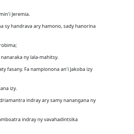
min'i Jeremia.
ana sy handrava ary hamono, sady hanorina
erobima;
 nanaraka ny lala-mahitsy.
aty fasany. Fa nampionona an'i Jakoba izy
ana izy.
'Andriamantra indray ary samy nanangana ny
amboatra indray ny vavahadintsika