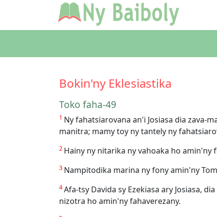
Bokin'ny Eklesiastika
Toko faha-49
1
Ny fahatsiarovana an'i Josiasa dia zava-
manitra; mamy toy ny tantely ny fahatsiaro
2
Hainy ny nitarika ny vahoaka ho amin'ny 
3
Nampitodika marina ny fony amin'ny Tomp
4
Afa-tsy Davida sy Ezekiasa ary Josiasa, di
nizotra ho amin'ny fahaverezany.