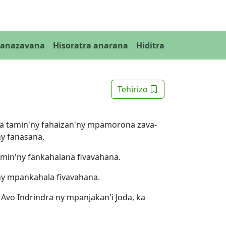
Fanazavana
Hisoratra anarana
Hiditra
Tehirizo
ina tamin'ny fahaizan'ny mpamorona zava-
ny fanasana.
amin'ny fankahalana fivavahana.
ny mpankahala fivavahana.
y Avo Indrindra ny mpanjakan'i Joda, ka