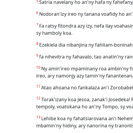
5
Satria navelany ho an'ny hafa ny fahefany,
6
Nodoran'izy ireo ny tanana voafidy ho an'
7
Fa ratsy fitondra azy izy, nefa ilay vo
sy hamboly koa.
8
Ezekiela dia nibanjina ny fahitam-bonina
9
fa nihevitra ny fahavalo, tao anatin'ny r
10
Ny amin'ireo mpaminany roa ambin'ny folo
ireo, ary namonjy azy tamin'ny fanantenan
11
Atao ahoana no fankalaza an'i Zorobabel
12
Torak'izany koa Jesoa, zanak'i Josedeka
tempoly, voatokana ho an'ny Tompo, sy vo
13
Lehibe koa ny fahatsiarovana an'i Nehem
mbamin'ny hidiny, ary nanorina ny tranonts