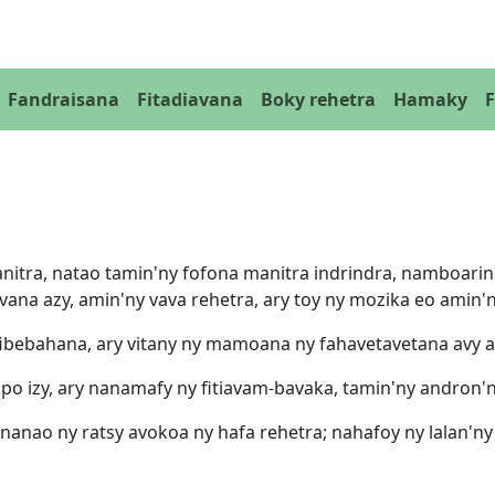
Fandraisana
Fitadiavana
Boky rehetra
Hamaky
manitra, natao tamin'ny fofona manitra indrindra, namboar
vana azy, amin'ny vava rehetra, ary toy ny mozika eo amin'
fibebahana, ary vitany ny mamoana ny fahavetavetana avy 
o izy, ary nanamafy ny fitiavam-bavaka, tamin'ny andron'
a nanao ny ratsy avokoa ny hafa rehetra; nahafoy ny lalan'n