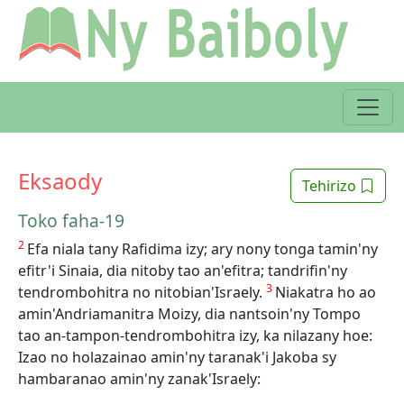
Eksaody
Tehirizo
Toko faha-19
2
Efa niala tany Rafidima izy; ary nony tonga tamin'ny
efitr'i Sinaia, dia nitoby tao an'efitra; tandrifin'ny
3
tendrombohitra no nitobian'Israely.
Niakatra ho ao
amin'Andriamanitra Moizy, dia nantsoin'ny Tompo
tao an-tampon-tendrombohitra izy, ka nilazany hoe:
Izao no holazainao amin'ny taranak'i Jakoba sy
hambaranao amin'ny zanak'Israely: