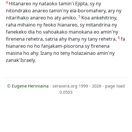
4
Hitanareo ny nataoko tamin'i Ejipta, sy ny
nitondrako anareo tamin'ny ela-boromahery, ary ny
5
nitarihako anareo ho aty amiko.
Koa ankehitriny,
raha mihaino ny feoko hianareo, sy mitandrina ny
fanekeko dia ho vahoakako manokana eo amin'ny
6
firenena rehetra, satria ahy ihany ny tany rehetra,
fa
hianareo no ho fanjakam-pisorona sy firenena
masina ho ahy. Izany no teny holazainao amin'ny
zanak'Israely.
©
Eugene Heriniaina
- serasera.org 1999 - 2026 - page load
0.0503