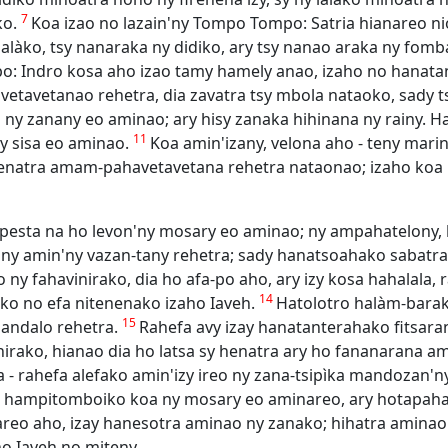
7
ko.
Koa izao no lazain'ny Tompo Tompo: Satria hianareo n
alàko, tsy nanaraka ny didiko, ary tsy nanao araka ny fom
po: Indro kosa aho izao tamy hamely anao, izaho no hanat
vetavetanao rehetra, dia zavatra tsy mbola nataoko, sady 
na ny zanany eo aminao; ary hisy zanaka hihinana ny rainy. 
11
ay sisa eo aminao.
Koa amin'izany, velona aho - teny mar
natra amam-pahavetavetana rehetra nataonao; izaho koa h
 pesta na ho levon'ny mosary eo aminao; ny ampahatelony,
any amin'ny vazan-tany rehetra; sady hanatsoahako sabatra
 ny fahavinirako, dia ho afa-po aho, ary izy kosa hahalala
14
oko no efa nitenenako izaho Iaveh.
Hatolotro halàm-barak
15
andalo rehetra.
Rahefa avy izay hanatanterahako fitsa
nirako, hianao dia ho latsa sy henatra ary ho fananarana 
za - rahefa alefako amin'izy ireo ny zana-tsipìka mandozan'
a hampitomboiko koa ny mosary eo aminareo, ary hotapah
reo aho, izay hanesotra aminao ny zanako; hihatra amina
o Iaveh no miteny.