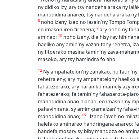
ny didiko izy, ary tsy nandeha araka ny lalà
manodidina anareo, tsy nandeha araka ny l
8
noho izany, izao no lazain'ny Tompo Tom
9
eo imason'ireo firenena;
ary noho ny faha
10
aminao;
noho izany, dia hisy ray hihina
haeliko any amin'ny vazan-tany rehetra, iz
ny fitoerako masina tamin'ny zava-mahame
masoko, ary tsy hamindra fo aho.
12
Ny ampahatelon'ny zanakao, ho fatin'ny
rehetra eny; ary ny ampahatelony haeliko 
fahatezerako, ary haraniko mamely azy ireo
fahatezerako, fa tamin'ny fahasarota-piar
manodidina anao hianao, eo imason'ny mp
pahavinirana, sy amim-pamaizan'ny fahavi
16
manodidina anao;
- Izaho Iaveh no mila
halefako aminareo handringana anareo; f
handefa mosary sy biby mandoza eo amina
hataoko mifantaka aminao ny sabatra; izah