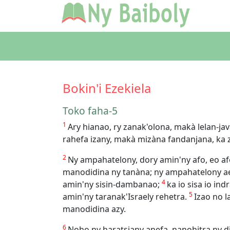
Bokin'i Ezekiela
Toko faha-5
1
Ary hianao, ry zanak'olona, makà lelan-ja
rahefa izany, makà mizàna fandanjana, ka 
2
Ny ampahatelony, dory amin'ny afo, eo af
manodidina ny tanàna; ny ampahatelony ael
4
amin'ny sisin-dambanao;
ka io sisa io in
5
amin'ny taranak'Israely rehetra.
Izao no l
manodidina azy.
6
Noho ny haratsiany anefa, nanohitra ny di