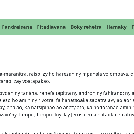
Fandraisana
Fitadiavana
Boky rehetra
Hamaky
va-maranitra, raiso izy ho harezan'ny mpanala volombava, d
zarao izay voatapakao.
ovoan'ny tanàna, rahefa tapitra ny andron'ny fahirano; ny 
ezo ho amin'ny rivotra, fa hanatsoaka sabatra avy ao aori
dray, analao, ka hatsipinao ao anaty afo, ka hodoranao amin
azain'ny Tompo, Tompo: Iny ilay Jerosalema nataoko eo afov
diko mihoatra noho ny firenena izy, sy ny lalàko mihoatra 