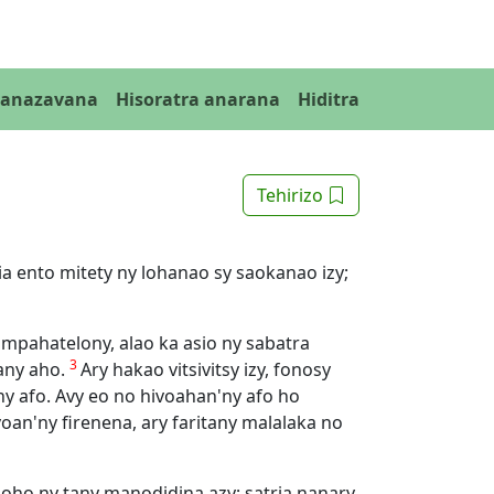
Fanazavana
Hisoratra anarana
Hiditra
Tehirizo
ia ento mitety ny lohanao sy saokanao izy;
ampahatelony, alao ka asio ny sabatra
3
any aho.
Ary hakao vitsivitsy izy, fonosy
'ny afo. Avy eo no hivoahan'ny afo ho
oan'ny firenena, ary faritany malalaka no
noho ny tany manodidina azy; satria nanary