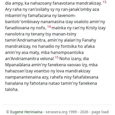
13
dia ampy, ka nahazoany fanavotana mandrakizay.
Ary raha ny ran'osilahy sy ny ran-janak'omby aza
mbamin'ny famafazana ny lavenom-
bantotr'ombivavy nanamasina izay voaloto amin'ny
14
fanadiovana ny nofo,
mainka ny ran'ny Kristy izay
nanolotra ny tenany tsy manan-tsiny
tamin'Andriamanitra, amin'ny alalan'ny Fanahy
mandrakizay, no hanadio ny fontsika ho afaka
amin'ny asa maty, mba hanompoantsika
15
an'Andriamanitra velona!
Noho izany, dia
Mpanalàlana amin'ny fanekena vaovao izy, mba
hahazoan'izay voantso ny lova mandrakizay
nampanantenaina azy, rahefa nisy fahafatesana
hanalana ny fahotana natao tamin'ny fanekena
taloha.
©
Eugene Heriniaina
- serasera.org 1999 - 2026 - page load