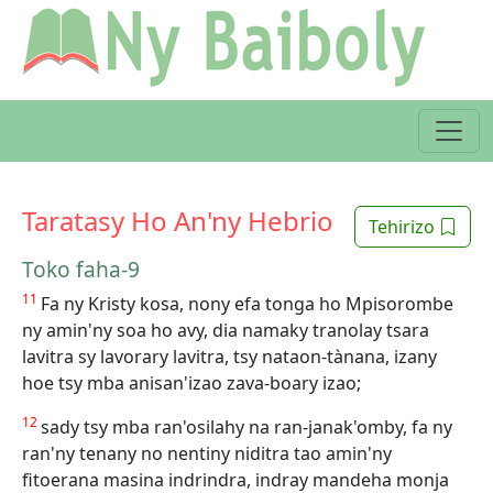
Taratasy Ho An'ny Hebrio
Tehirizo
Toko faha-9
11
Fa ny Kristy kosa, nony efa tonga ho Mpisorombe
ny amin'ny soa ho avy, dia namaky tranolay tsara
lavitra sy lavorary lavitra, tsy nataon-tànana, izany
hoe tsy mba anisan'izao zava-boary izao;
12
sady tsy mba ran'osilahy na ran-janak'omby, fa ny
ran'ny tenany no nentiny niditra tao amin'ny
fitoerana masina indrindra, indray mandeha monja