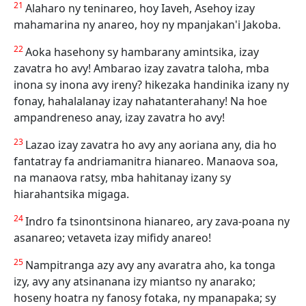
21
Alaharo ny teninareo, hoy Iaveh, Asehoy izay
mahamarina ny anareo, hoy ny mpanjakan'i Jakoba.
22
Aoka hasehony sy hambarany amintsika, izay
zavatra ho avy! Ambarao izay zavatra taloha, mba
inona sy inona avy ireny? hikezaka handinika izany ny
fonay, hahalalanay izay nahatanterahany! Na hoe
ampandreneso anay, izay zavatra ho avy!
23
Lazao izay zavatra ho avy any aoriana any, dia ho
fantatray fa andriamanitra hianareo. Manaova soa,
na manaova ratsy, mba hahitanay izany sy
hiarahantsika migaga.
24
Indro fa tsinontsinona hianareo, ary zava-poana ny
asanareo; vetaveta izay mifidy anareo!
25
Nampitranga azy avy any avaratra aho, ka tonga
izy, avy any atsinanana izy miantso ny anarako;
hoseny hoatra ny fanosy fotaka, ny mpanapaka; sy