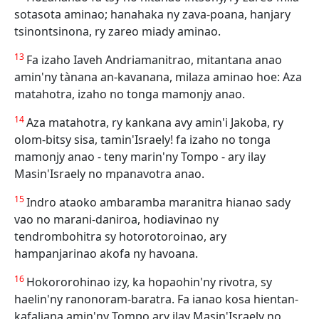
sotasota aminao; hanahaka ny zava-poana, hanjary
tsinontsinona, ry zareo miady aminao.
13
Fa izaho Iaveh Andriamanitrao, mitantana anao
amin'ny tànana an-kavanana, milaza aminao hoe: Aza
matahotra, izaho no tonga mamonjy anao.
14
Aza matahotra, ry kankana avy amin'i Jakoba, ry
olom-bitsy sisa, tamin'Israely! fa izaho no tonga
mamonjy anao - teny marin'ny Tompo - ary ilay
Masin'Israely no mpanavotra anao.
15
Indro ataoko ambaramba maranitra hianao sady
vao no marani-daniroa, hodiavinao ny
tendrombohitra sy hotorotoroinao, ary
hampanjarinao akofa ny havoana.
16
Hokororohinao izy, ka hopaohin'ny rivotra, sy
haelin'ny ranonoram-baratra. Fa ianao kosa hientan-
kafaliana amin'ny Tompo ary ilay Masin'Israely no