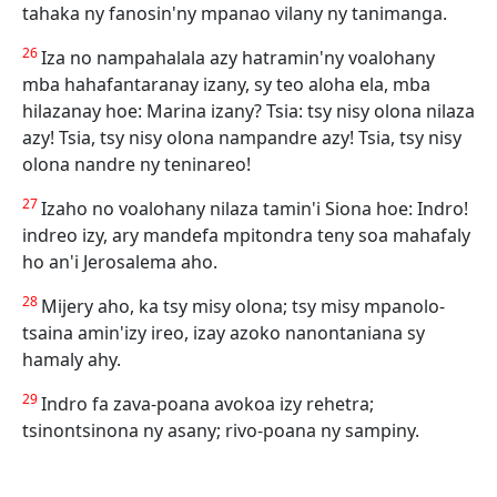
tahaka ny fanosin'ny mpanao vilany ny tanimanga.
26
Iza no nampahalala azy hatramin'ny voalohany
mba hahafantaranay izany, sy teo aloha ela, mba
hilazanay hoe: Marina izany? Tsia: tsy nisy olona nilaza
azy! Tsia, tsy nisy olona nampandre azy! Tsia, tsy nisy
olona nandre ny teninareo!
27
Izaho no voalohany nilaza tamin'i Siona hoe: Indro!
indreo izy, ary mandefa mpitondra teny soa mahafaly
ho an'i Jerosalema aho.
28
Mijery aho, ka tsy misy olona; tsy misy mpanolo-
tsaina amin'izy ireo, izay azoko nanontaniana sy
hamaly ahy.
29
Indro fa zava-poana avokoa izy rehetra;
tsinontsinona ny asany; rivo-poana ny sampiny.