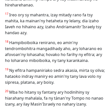
hireharehanao.
17
Ireo ory sy mahantra, izay mitady rano fa tsy
mahita, ka mainan'ny hetaheta ny lelany, dia izaho
Iaveh no hihaino azy, izaho Andriamanitr'Israely tsy
handao azy.
18
Hampiboiboika renirano, eo amin'ny
tendrombohitra mangadihady aho, ary loharano eo
afovoan'ny lohasaha; hovako ho farihy ny efitra; ary
ho loharano miboiboika, ny tany karankaina.
19
Ny efitra hampaniriako sedra akasia, mirta sy oliva;
hataoko indray maniry eo amin'ny tany lava volo ny
sipresa, platana, ary boisy.
20
Mba ho hitany sy fantany ary hodinihiny sy
hiarahany mahalala, fa ny tànan'ny Tompo no nanao
izany, ary ilay Masin'Israely no nahary izany.