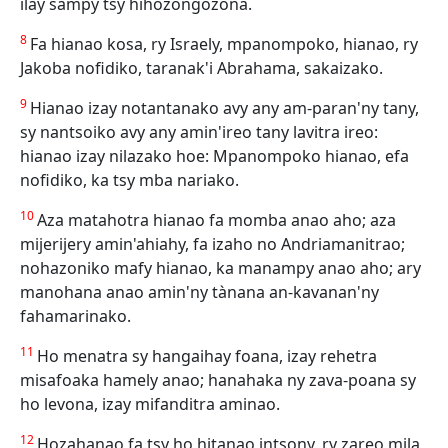
ilay sampy tsy hihozongozona.
8
Fa hianao kosa, ry Israely, mpanompoko, hianao, ry
Jakoba nofidiko, taranak'i Abrahama, sakaizako.
9
Hianao izay notantanako avy any am-paran'ny tany,
sy nantsoiko avy any amin'ireo tany lavitra ireo:
hianao izay nilazako hoe: Mpanompoko hianao, efa
nofidiko, ka tsy mba nariako.
10
Aza matahotra hianao fa momba anao aho; aza
mijerijery amin'ahiahy, fa izaho no Andriamanitrao;
nohazoniko mafy hianao, ka manampy anao aho; ary
manohana anao amin'ny tànana an-kavanan'ny
fahamarinako.
11
Ho menatra sy hangaihay foana, izay rehetra
misafoaka hamely anao; hanahaka ny zava-poana sy
ho levona, izay mifanditra aminao.
12
Hozahanao fa tsy ho hitanao intsony, ry zareo mila