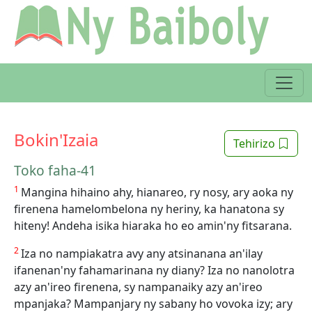
Bokin'Izaia
Tehirizo
Toko faha-41
1
Mangina hihaino ahy, hianareo, ry nosy, ary aoka ny
firenena hamelombelona ny heriny, ka hanatona sy
hiteny! Andeha isika hiaraka ho eo amin'ny fitsarana.
2
Iza no nampiakatra avy any atsinanana an'ilay
ifanenan'ny fahamarinana ny diany? Iza no nanolotra
azy an'ireo firenena, sy nampanaiky azy an'ireo
mpanjaka? Mampanjary ny sabany ho vovoka izy; ary