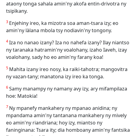
ataony tonga sahala amin'ny akofa entin-drivotra ny
tsipìkany.
3
Enjehiny ireo, ka mizotra soa aman-tsara izy; eo
amin'ny làlana mbola tsy nodiavin'ny tongony.
4
Iza no nanao izany? Iza no nahefa izany? Ilay niantso
ny taranaka hatramin'ny voalohany, izaho Iaveh, izay
voalohany, sady ho eo amin'ny farany koa!
5
Mahita izany ireo nosy, ka raiki-tahotra; mangovitra
ny vazan-tany; manatona izy ireo ka tonga.
6
Samy manampy ny namany avy izy, ary mifampilaza
hoe: Matokia!
7
Ny mpanefy mankahery ny mpanao anidina; ny
mpandama amin'ny tantanana mankahery ny mively
eo amin'ny riandriana; hoy izy, miantso ny
faninginana: Tsara ity; dia homboany amin'ny fantsika