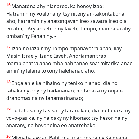
16
Manatòna ahy hianareo, ka henoy izao:
Hatramin'ny voalohany, tsy niteny an-takontakona
aho; hatramin'ny ahatongavan'ireo zavatra ireo dia
eo aho; - Ary ankehitriny Iaveh, Tompo, maniraka ahy
omban'ny Fanahiny. -
17
Izao no lazain'ny Tompo mpanavotra anao, ilay
Masin'Israely: Izaho Iaveh, Andriamanitrao,
mampianatra anao mba hahitanao soa; mitarika anao
amin'ny làlana tokony halehanao aho.
18
Enga anie ka hihaino ny teniko hianao, dia ho
tahaka ny ony ny fiadananao; ho tahaka ny onjan-
dranomasina ny fahamarinanao;
19
ho tahaka ny fasika ny taranakao; dia ho tahaka ny
vovo-pasika, ny haloaky ny kibonao; tsy hesorina ny
anarany, na hovonoina eo anatrehako.
20
Mivoaha avy ao Babilona, mandosìra ny Kaldeana,