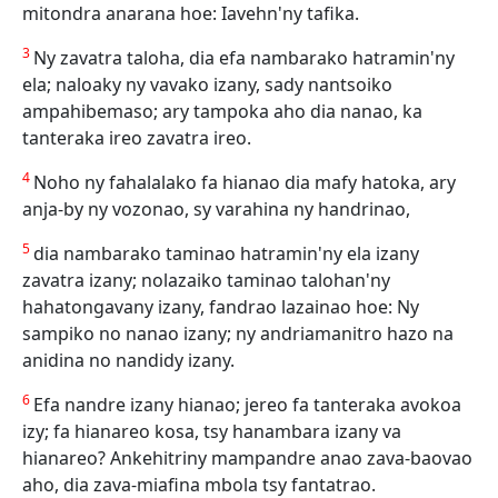
mitondra anarana hoe: Iavehn'ny tafika.
3
Ny zavatra taloha, dia efa nambarako hatramin'ny
ela; naloaky ny vavako izany, sady nantsoiko
ampahibemaso; ary tampoka aho dia nanao, ka
tanteraka ireo zavatra ireo.
4
Noho ny fahalalako fa hianao dia mafy hatoka, ary
anja-by ny vozonao, sy varahina ny handrinao,
5
dia nambarako taminao hatramin'ny ela izany
zavatra izany; nolazaiko taminao talohan'ny
hahatongavany izany, fandrao lazainao hoe: Ny
sampiko no nanao izany; ny andriamanitro hazo na
anidina no nandidy izany.
6
Efa nandre izany hianao; jereo fa tanteraka avokoa
izy; fa hianareo kosa, tsy hanambara izany va
hianareo? Ankehitriny mampandre anao zava-baovao
aho, dia zava-miafina mbola tsy fantatrao.