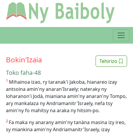
Bokin'Izaia
Tehirizo
Toko faha-48
1
Mihainoa izao, ry taranak'i Jakoba, hianareo izay
antsoina amin'ny anaran'Israely; nateraky ny
loharanon'i Jodà, mianiana amin'ny anaran'ny Tompo,
ary mankalaza ny Andriamanitr'Israely, nefa tsy
amin'ny fo mahitsy na araka ny hitsim-po.
2
Fa maka ny anarany amin'ny tanàna masina izy ireo,
sy miankina amin'ny Andriamanitr'Israely, izay