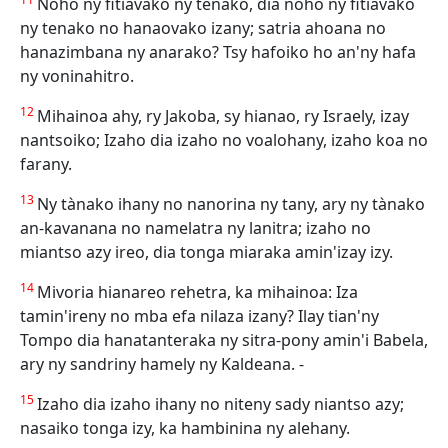
Noho ny fitiavako ny tenako, dia noho ny fitiavako
ny tenako no hanaovako izany; satria ahoana no
hanazimbana ny anarako? Tsy hafoiko ho an'ny hafa
ny voninahitro.
12
Mihainoa ahy, ry Jakoba, sy hianao, ry Israely, izay
nantsoiko; Izaho dia izaho no voalohany, izaho koa no
farany.
13
Ny tànako ihany no nanorina ny tany, ary ny tànako
an-kavanana no namelatra ny lanitra; izaho no
miantso azy ireo, dia tonga miaraka amin'izay izy.
14
Mivoria hianareo rehetra, ka mihainoa: Iza
tamin'ireny no mba efa nilaza izany? Ilay tian'ny
Tompo dia hanatanteraka ny sitra-pony amin'i Babela,
ary ny sandriny hamely ny Kaldeana. -
15
Izaho dia izaho ihany no niteny sady niantso azy;
nasaiko tonga izy, ka hambinina ny alehany.