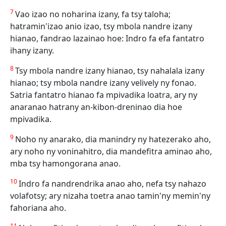
7
Vao izao no noharina izany, fa tsy taloha;
hatramin'izao anio izao, tsy mbola nandre izany
hianao, fandrao lazainao hoe: Indro fa efa fantatro
ihany izany.
8
Tsy mbola nandre izany hianao, tsy nahalala izany
hianao; tsy mbola nandre izany velively ny fonao.
Satria fantatro hianao fa mpivadika loatra, ary ny
anaranao hatrany an-kibon-dreninao dia hoe
mpivadika.
9
Noho ny anarako, dia manindry ny hatezerako aho,
ary noho ny voninahitro, dia mandefitra aminao aho,
mba tsy hamongorana anao.
10
Indro fa nandrendrika anao aho, nefa tsy nahazo
volafotsy; ary nizaha toetra anao tamin'ny memin'ny
fahoriana aho.
11