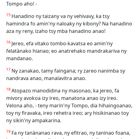
Tompo aho! -
15
Hanadino ny taizany va ny vehivavy, ka tsy
hamindra fo amin'ny naloaky ny kibony? Na hanadino
aza ny reny, izaho tsy mba hanadino anao!
16
Jereo, efa vitako tombo-kavatsa eo amin'ny
felatànako hianao; eo anatrehako mandrakariva ny
mandanao.
17
Ny zanakao, tamy faingana; ry zareo nanimba sy
nandrava anao, manalavitra anao.
18
Atopazo manodidina ny masonao, ka jereo, fa
mivory avokoa izy ireo, manatona anao izy ireo.
Velona aho, - teny marin'ny Tompo, dia hihaingoanao,
toy ny firavaka, ireo rehetra ireo; ary hisikinanao toy
ny sikin'ny ampakarina.
19
Fa ny tanànanao rava, ny efitrao, ny taninao foana,