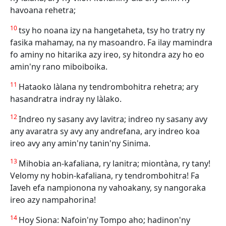
havoana rehetra;
10
tsy ho noana izy na hangetaheta, tsy ho tratry ny
fasika mahamay, na ny masoandro. Fa ilay mamindra
fo aminy no hitarika azy ireo, sy hitondra azy ho eo
amin'ny rano miboiboika.
11
Hataoko làlana ny tendrombohitra rehetra; ary
hasandratra indray ny làlako.
12
Indreo ny sasany avy lavitra; indreo ny sasany avy
any avaratra sy avy any andrefana, ary indreo koa
ireo avy any amin'ny tanin'ny Sinima.
13
Mihobia an-kafaliana, ry lanitra; miontàna, ry tany!
Velomy ny hobin-kafaliana, ry tendrombohitra! Fa
Iaveh efa nampionona ny vahoakany, sy nangoraka
ireo azy nampahorina!
14
Hoy Siona: Nafoin'ny Tompo aho; hadinon'ny