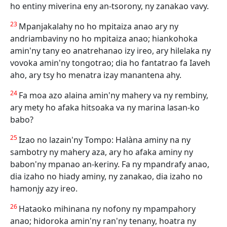
ho entiny miverina eny an-tsorony, ny zanakao vavy.
23
Mpanjakalahy no ho mpitaiza anao ary ny
andriambaviny no ho mpitaiza anao; hiankohoka
amin'ny tany eo anatrehanao izy ireo, ary hilelaka ny
vovoka amin'ny tongotrao; dia ho fantatrao fa Iaveh
aho, ary tsy ho menatra izay manantena ahy.
24
Fa moa azo alaina amin'ny mahery va ny rembiny,
ary mety ho afaka hitsoaka va ny marina lasan-ko
babo?
25
Izao no lazain'ny Tompo: Halàna aminy na ny
sambotry ny mahery aza, ary ho afaka aminy ny
babon'ny mpanao an-keriny. Fa ny mpandrafy anao,
dia izaho no hiady aminy, ny zanakao, dia izaho no
hamonjy azy ireo.
26
Hataoko mihinana ny nofony ny mpampahory
anao; hidoroka amin'ny ran'ny tenany, hoatra ny