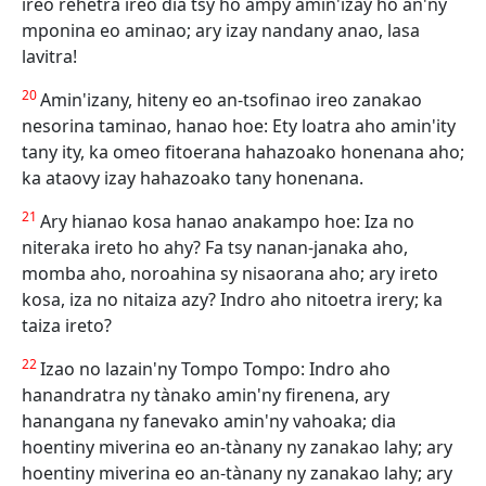
ireo rehetra ireo dia tsy ho ampy amin'izay ho an'ny
mponina eo aminao; ary izay nandany anao, lasa
lavitra!
20
Amin'izany, hiteny eo an-tsofinao ireo zanakao
nesorina taminao, hanao hoe: Ety loatra aho amin'ity
tany ity, ka omeo fitoerana hahazoako honenana aho;
ka ataovy izay hahazoako tany honenana.
21
Ary hianao kosa hanao anakampo hoe: Iza no
niteraka ireto ho ahy? Fa tsy nanan-janaka aho,
momba aho, noroahina sy nisaorana aho; ary ireto
kosa, iza no nitaiza azy? Indro aho nitoetra irery; ka
taiza ireto?
22
Izao no lazain'ny Tompo Tompo: Indro aho
hanandratra ny tànako amin'ny firenena, ary
hanangana ny fanevako amin'ny vahoaka; dia
hoentiny miverina eo an-tànany ny zanakao lahy; ary
hoentiny miverina eo an-tànany ny zanakao lahy; ary