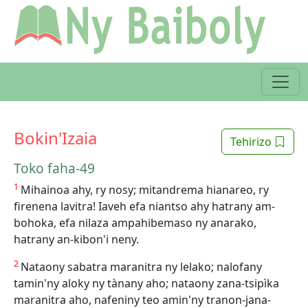
Bokin'Izaia
Tehirizo
Toko faha-49
1
Mihainoa ahy, ry nosy; mitandrema hianareo, ry
firenena lavitra! Iaveh efa niantso ahy hatrany am-
bohoka, efa nilaza ampahibemaso ny anarako,
hatrany an-kibon'i neny.
2
Nataony sabatra maranitra ny lelako; nalofany
tamin'ny aloky ny tànany aho; nataony zana-tsipìka
maranitra aho, nafeniny teo amin'ny tranon-jana-