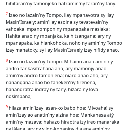
hihitaran'ny famonjeko hatramin'ny faran'ny tany.
7
Izao no lazain'ny Tompo, ilay mpanavotra sy ilay
Masin'Israely; amin'ilay esoina sy tevatevain'ny
vahoaka, mpanompon'ny mpanapaka masiaka:
Hahita anao ny mpanjaka, ka hitsangana; ary ny
mpanapaka, ka hiankohoka, noho ny amin'ny Tompo
izay mahatoky, sy ilay Masin'Israely izay nifidy anao.
8
Izao no lazain'ny Tompo: Mihaino anao amin'ny
andro fankasitrahana aho, ary mamonjy anao
amin'ny andro famonjena; niaro anao aho, ary
nanangana anao ho faneken'ny firenena,
hanandratra indray ny tany, hizara ny lova
nosimbana;
9
hilaza amin'izay lasan-ko babo hoe: Mivoaha! sy
amin'izay ao anatin'ny aizina hoe: Mankanesa atý
amin'ny mazava; hahazo hiraotra izy ireo manaraka
ny làlana, ary ny vilon-kohaniny dia eny amin'ny