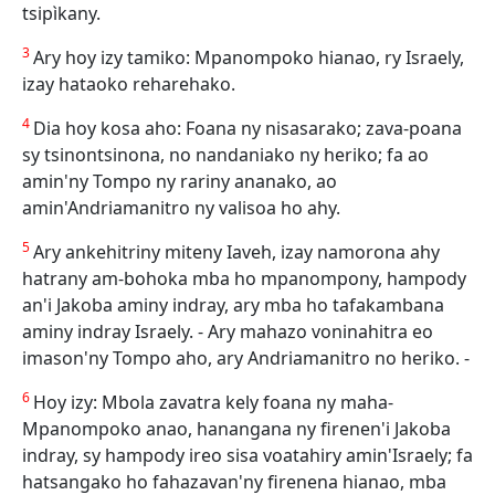
tsipìkany.
3
Ary hoy izy tamiko: Mpanompoko hianao, ry Israely,
izay hataoko reharehako.
4
Dia hoy kosa aho: Foana ny nisasarako; zava-poana
sy tsinontsinona, no nandaniako ny heriko; fa ao
amin'ny Tompo ny rariny ananako, ao
amin'Andriamanitro ny valisoa ho ahy.
5
Ary ankehitriny miteny Iaveh, izay namorona ahy
hatrany am-bohoka mba ho mpanompony, hampody
an'i Jakoba aminy indray, ary mba ho tafakambana
aminy indray Israely. - Ary mahazo voninahitra eo
imason'ny Tompo aho, ary Andriamanitro no heriko. -
6
Hoy izy: Mbola zavatra kely foana ny maha-
Mpanompoko anao, hanangana ny firenen'i Jakoba
indray, sy hampody ireo sisa voatahiry amin'Israely; fa
hatsangako ho fahazavan'ny firenena hianao, mba