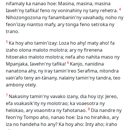
nifamaly ka nanao hoe: Masina, masina, masina
4
Iaveh'ny tafika! feno ny voninahiny ny tany rehetra.
Nihozongozona ny fanambanin'ny vavahady, noho ny
feon'izay niantso mafy, ary tonga feno setroka ny
trano.
5
Ka hoy aho tamin'izay: Loza ho ahy! maty aho! fa
izaho olona maloto molotra; ary ny firenena
hitoerako maloto molotra; nefa aho nahita maso ny
6
Mpanjaka, Iavehn'ny tafika!
Kanjo, nanidina
nanatona ahy, ny iray tamin'ireo Serafima, nitondra
vain'afo teny an-tànany, nalainy tamin'ny tandra, teo
ambony otely.
7
Nakasiny tamin'ny vavako izany, dia hoy izy: Jereo,
efa voakasik'ity ny molotrao; ka voaesotra ny
8
helokao, ary voaonitra ny fahotanao.
Dia nandre ny
feon'ny Tompo aho, nanao hoe: Iza no hirahiko, ary
iza no handeha ho any? Ka hoy aho: Inty aho; iraho