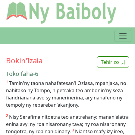
Bokin'Izaia
Tehirizo
Toko faha-6
1
Tamin'ny taona nahafatesan'i Oziasa, mpanjaka, no
nahitako ny Tompo, nipetraka teo ambonin'ny seza
fiandrianana avo sy manerinerina, ary nahafeno ny
tempoly ny rebareban'akanjony.
2
Nisy Serafima nitoetra teo anatrehany; manan'elatra
enina avy: ny roa nisaronany tava; ny roa nisaronany
3
tongotra, ny roa nanidinany.
Niantso mafy izy ireo,