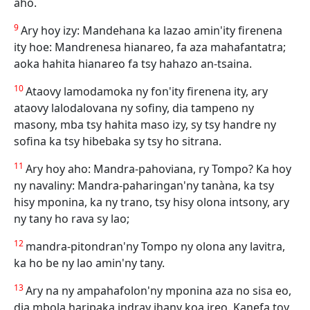
aho.
9
Ary hoy izy: Mandehana ka lazao amin'ity firenena
ity hoe: Mandrenesa hianareo, fa aza mahafantatra;
aoka hahita hianareo fa tsy hahazo an-tsaina.
10
Ataovy lamodamoka ny fon'ity firenena ity, ary
ataovy lalodalovana ny sofiny, dia tampeno ny
masony, mba tsy hahita maso izy, sy tsy handre ny
sofina ka tsy hibebaka sy tsy ho sitrana.
11
Ary hoy aho: Mandra-pahoviana, ry Tompo? Ka hoy
ny navaliny: Mandra-paharingan'ny tanàna, ka tsy
hisy mponina, ka ny trano, tsy hisy olona intsony, ary
ny tany ho rava sy lao;
12
mandra-pitondran'ny Tompo ny olona any lavitra,
ka ho be ny lao amin'ny tany.
13
Ary na ny ampahafolon'ny mponina aza no sisa eo,
dia mbola haripaka indray ihany koa ireo. Kanefa toy