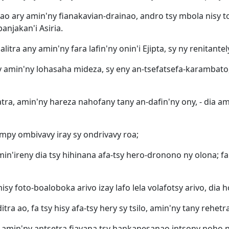
 ary amin'ny fianakavian-drainao, andro tsy mbola nisy t
anjakan'i Asiria.
litra any amin'ny fara lafin'ny onin'i Ejipta, sy ny renitantely
ny amin'ny lohasaha mideza, sy eny an-tsefatsefa-karambat
a, amin'ny hareza nahofany tany an-dafin'ny ony, - dia ami
ompy ombivavy iray sy ondrivavy roa;
n'ireny dia tsy hihinana afa-tsy hero-dronono ny olona; fa
y foto-boaloboka arivo izay lafo lela volafotsy arivo, dia ho
tra ao, fa tsy hisy afa-tsy hery sy tsilo, amin'ny tany rehetra
 amin'ny antsetra fiavana tsy hankanesanao intsony noho ny