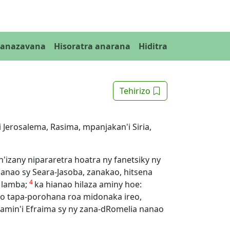
Fanazavana
Hisoratra anarana
Hiditra
Tehirizo
i Jerosalema, Rasima, mpanjakan'i Siria,
n'izany nipararetra hoatra ny fanetsiky ny
ianao sy Seara-Jasoba, zanakao, hitsena
4
y lamba;
ka hianao hilaza aminy hoe:
eo tapa-porohana roa midonaka ireo,
bamin'i Efraima sy ny zana-dRomelia nanao