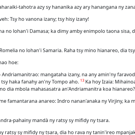
aharaiki-tahotra azy sy hananika azy ary hanangana ny zan
eh: Tsy ho vanona izany; tsy hisy izany!
sina no lohan'i Damasa; ka dimy amby enimpolo taona sisa, d
Romelia no lohan'i Samaria. Raha tsy mino hianareo, dia tsy
nao hoe:
driamanitrao: mangataha izany, na any amin'ny faravodin
13
; tsy haka fanahy an'ny Tompo aho.
Ka hoy Izaia: Mihaino
no dia mbola mahasasatra an'Andriamanitra koa hianareo?
e famantarana anareo: Indro nanan'anaka ny Virjiny, ka mi
andra-pahainy mandà ny ratsy sy mifidy ny tsara.
y ratsy sy mifidy ny tsara, dia ho rava ny tanin'ireo mpanja