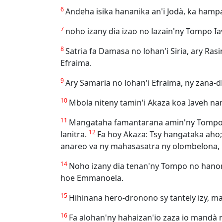
6
Andeha isika hananika an'i Jodà, ka hamp
7
noho izany dia izao no lazain'ny Tompo Iav
8
Satria fa Damasa no lohan'i Siria, ary Ra
Efraima.
9
Ary Samaria no lohan'i Efraima, ny zana-d
10
Mbola niteny tamin'i Akaza koa Iaveh na
11
Mangataha famantarana amin'ny Tompo An
12
lanitra.
Fa hoy Akaza: Tsy hangataka aho
anareo va ny mahasasatra ny olombelona, 
14
Noho izany dia tenan'ny Tompo no hanom
hoe Emmanoela.
15
Hihinana hero-dronono sy tantely izy, m
16
Fa alohan'ny hahaizan'io zaza io mandà n