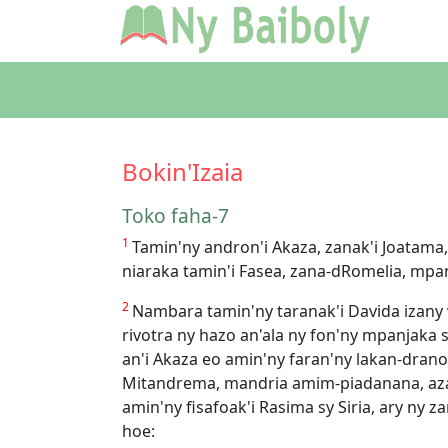
Bokin'Izaia
Toko faha-7
1
Tamin'ny andron'i Akaza, zanak'i Joatama, 
niaraka tamin'i Fasea, zana-dRomelia, mpanj
2
Nambara tamin'ny taranak'i Davida izany v
rivotra ny hazo an'ala ny fon'ny mpanjaka 
an'i Akaza eo amin'ny faran'ny lakan-dra
Mitandrema, mandria amim-piadanana, aza 
amin'ny fisafoak'i Rasima sy Siria, ary ny 
hoe: