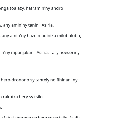
onga toa azy, hatramin'ny andro
, any amin'ny tanin'i Asiria.
o, any amin'ny hazo madinika milobolobo,
n'ny mpanjakan'i Asiria, - ary hoesoriny
 hero-dronono sy tantely no fihinan' ny
 rakotra hery sy tsilo.
.
 fahatahorana ny hery sy ny tsilo; fa dia