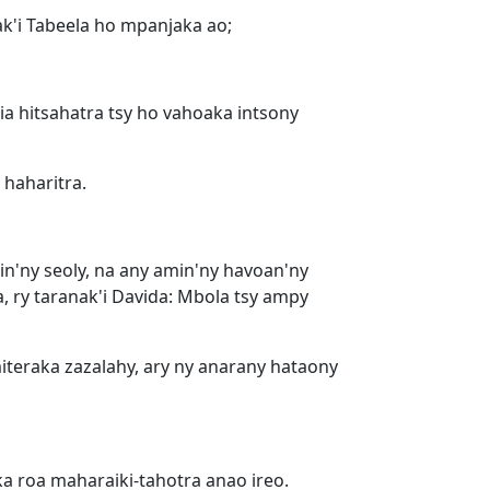
ak'i Tabeela ho mpanjaka ao;
ia hitsahatra tsy ho vahoaka intsony
 haharitra.
'ny seoly, na any amin'ny havoan'ny
a, ry taranak'i Davida: Mbola tsy ampy
teraka zazalahy, ary ny anarany hataony
ka roa maharaiki-tahotra anao ireo.