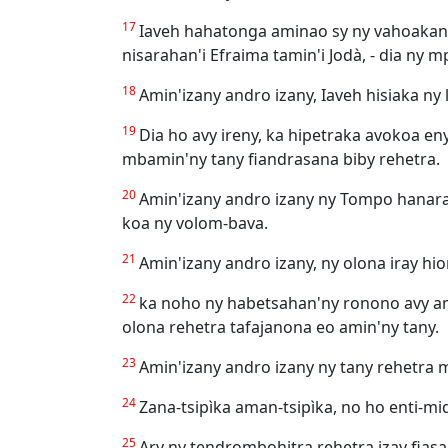
17
Iaveh hahatonga aminao sy ny vahoakanao
nisarahan'i Efraima tamin'i Jodà, - dia ny mp
18
Amin'izany andro izany, Iaveh hisiaka ny la
19
Dia ho avy ireny, ka hipetraka avokoa e
mbamin'ny tany fiandrasana biby rehetra.
20
Amin'izany andro izany ny Tompo hanaratr
koa ny volom-bava.
21
Amin'izany andro izany, ny olona iray hi
22
ka noho ny habetsahan'ny ronono avy ami
olona rehetra tafajanona eo amin'ny tany.
23
Amin'izany andro izany ny tany rehetra mis
24
Zana-tsipìka aman-tsipìka, no ho enti-midi
25
Ary ny tendrombohitra rehetra izay fiasa