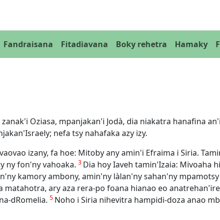
Fandraisana
Fitadiavana
Boky rehetra
Hamaky
zanak'i Oziasa, mpanjakan'i Jodà, dia niakatra hanafina an'
akan'Israely; nefa tsy nahafaka azy izy.
aovao izany, fa hoe: Mitoby any amin'i Efraima i Siria. Tami
3
sy ny fon'ny vahoaka.
Dia hoy Iaveh tamin'Izaia: Mivoaha h
non'ny kamory ambony, amin'ny làlan'ny sahan'ny mpamots
matahotra, ary aza rera-po foana hianao eo anatrehan'ir
5
zana-dRomelia.
Noho i Siria nihevitra hampidi-doza anao m