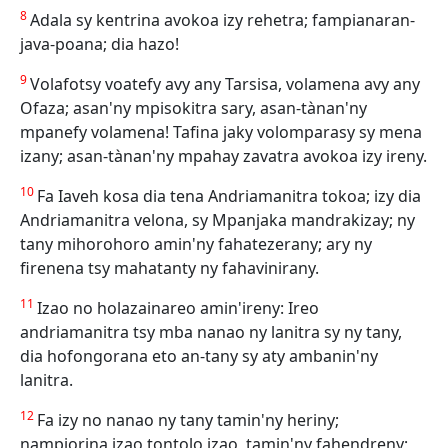
8
Adala sy kentrina avokoa izy rehetra; fampianaran-
java-poana; dia hazo!
9
Volafotsy voatefy avy any Tarsisa, volamena avy any
Ofaza; asan'ny mpisokitra sary, asan-tànan'ny
mpanefy volamena! Tafina jaky volomparasy sy mena
izany; asan-tànan'ny mpahay zavatra avokoa izy ireny.
10
Fa Iaveh kosa dia tena Andriamanitra tokoa; izy dia
Andriamanitra velona, sy Mpanjaka mandrakizay; ny
tany mihorohoro amin'ny fahatezerany; ary ny
firenena tsy mahatanty ny fahavinirany.
11
Izao no holazainareo amin'ireny: Ireo
andriamanitra tsy mba nanao ny lanitra sy ny tany,
dia hofongorana eto an-tany sy aty ambanin'ny
lanitra.
12
Fa izy no nanao ny tany tamin'ny heriny;
nampiorina izao tontolo izao, tamin'ny fahendreny;