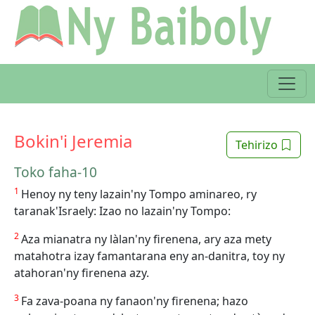
Bokin'i Jeremia
Tehirizo
Toko faha-10
1
Henoy ny teny lazain'ny Tompo aminareo, ry
taranak'Israely: Izao no lazain'ny Tompo:
2
Aza mianatra ny làlan'ny firenena, ary aza mety
matahotra izay famantarana eny an-danitra, toy ny
atahoran'ny firenena azy.
3
Fa zava-poana ny fanaon'ny firenena; hazo