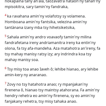
nokapaina tany an'ala, taozavatra nataon'ny tànan'ny
mpisokitra, sary tamin'ny fandraka,
4
ka ravahana amin'ny volafotsy sy volamena.
Homboana amin'ny fantsika, velezina amin'ny
tantànana izany mba tsy hihetsiketsika,
5
Sahala amin'ny andro voavaofy tamin'ny milina
fandrafetana ireny andriamanitra ireny ka entin'ny
olona, fa tsy afa-mandeha. Aza matahotra an'ireny, fa
tsy mahay manisy ratsy izy; ary indrindra koa tsy
mahay manisy soa.
6
Tsy misy toa anao Iaveh ô; lehibe hianao, ary lehibe
amin-kery ny anaranao.
7
Zovy no tsy hatahotra anao; ry mpanjakan'ny
firenena ô, hianao tsy maintsy atahorana. Fa amin'ny
hendry rehetra eo amin'ny firenena, sy eo amin'ny
fanjakany rehetra, tsy misy tahaka anao.