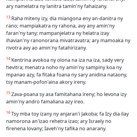
ary namelatra ny lanitra tamin'ny fahaizany.
13
Raha miteny izy, dia miangona eny an-danitra ny
rano; mampiakatra ny rahona, avy any amin'ny
faran'ny tany; mampanjelatra ny helatra izay
ihavian'ny ranonorana mivatravatra; ary mamoaka ny
rivotra avy ao amin'ny fatahirizany.
14
Kentrina avokoa ny olona na iza na iza, sady very
hevitra; menatra noho ny amin'ny sampiny koa ny
mpanao azy, fa fitaka foana ny sary anidina nataony,
tsy manam-pofon'aina akory ireny.
15
Zava-poana sy asa famitahana ireny; ho levona izy
amin'ny andro famaliana azy ireo.
16
Tsy mba toy izany ny anjaran'i Jakoba; fa Izy dia ilay
namorona an'izao rehetra izao; ary Israely no
firenena lovany; Iaveh'ny tafika no anarany.