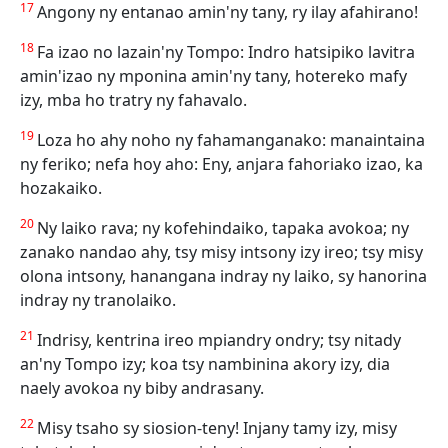
17
Angony ny entanao amin'ny tany, ry ilay afahirano!
18
Fa izao no lazain'ny Tompo: Indro hatsipiko lavitra
amin'izao ny mponina amin'ny tany, hotereko mafy
izy, mba ho tratry ny fahavalo.
19
Loza ho ahy noho ny fahamanganako: manaintaina
ny feriko; nefa hoy aho: Eny, anjara fahoriako izao, ka
hozakaiko.
20
Ny laiko rava; ny kofehindaiko, tapaka avokoa; ny
zanako nandao ahy, tsy misy intsony izy ireo; tsy misy
olona intsony, hanangana indray ny laiko, sy hanorina
indray ny tranolaiko.
21
Indrisy, kentrina ireo mpiandry ondry; tsy nitady
an'ny Tompo izy; koa tsy nambinina akory izy, dia
naely avokoa ny biby andrasany.
22
Misy tsaho sy siosion-teny! Injany tamy izy, misy