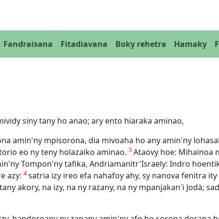
Fandraisana
Fitadiavana
Boky rehetra
Hamaky
vidy siny tany ho anao; ary ento hiaraka aminao,
lona amin'ny mpisorona, dia mivoaha ho any amin'ny lohasa
3
 torio eo ny teny holazaiko aminao.
Ataovy hoe: Mihainoa 
n'ny Tompon'ny tafika, Andriamanitr'Israely: Indro hoentiko
4
re azy:
satria izy ireo efa nahafoy ahy, sy nanova fenitra it
ntany akory, na izy, na ny razany, na ny mpanjakan'i Jodà; s
 izy, handoroany ny zanany amin'ny afo ho sorona dorana ho