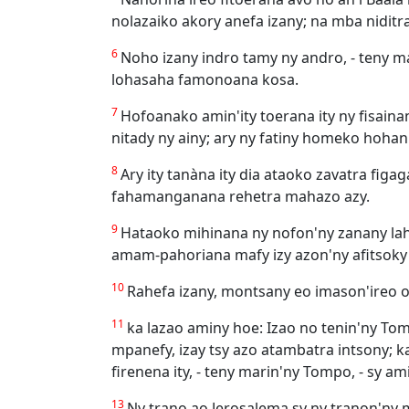
nolazaiko akory anefa izany; na mba niditra 
6
Noho izany indro tamy ny andro, - teny ma
lohasaha famonoana kosa.
7
Hofoanako amin'ity toerana ity ny fisaina
nitady ny ainy; ary ny fatiny homeko hohani
8
Ary ity tanàna ity dia ataoko zavatra fig
fahamanganana rehetra mahazo azy.
9
Hataoko mihinana ny nofon'ny zanany lahy
amam-pahoriana mafy izy azon'ny afitsoky n
10
Rahefa izany, montsany eo imason'ireo o
11
ka lazao aminy hoe: Izao no tenin'ny Tom
mpanefy, izay tsy azo atambatra intsony; 
firenena ity, - teny marin'ny Tompo, - sy a
13
Ny trano ao Jerosalema sy ny tranon'ny mp