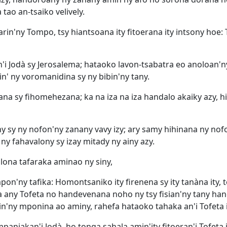
tao an-tsaiko velively.
rin'ny Tompo, tsy hiantsoana ity fitoerana ity intsony hoe
n'i Jodà sy Jerosalema; hataoko lavon-tsabatra eo anoloan'ny
n' ny voromanidina sy ny bibin'ny tany.
agana sy fihomehezana; ka na iza na iza handalo akaiky azy,
 sy ny nofon'ny zanany vavy izy; ary samy hihinana ny nof
y fahavalony sy izay mitady ny ainy azy.
lona tafaraka aminao ny siny,
pon'ny tafika: Homontsaniko ity firenena sy ity tanàna ity,
ka any Tofeta no handevenana noho ny tsy fisian'ny tany h
min'ny mponina ao aminy, rahefa hataoko tahaka an'i Tofeta i
anjakan'i Jodà, ho tonga sahala amin'ity fitoeran'i Tofeta i