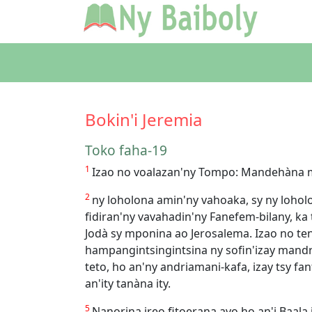
Bokin'i Jeremia
Toko faha-19
1
Izao no voalazan'ny Tompo: Mandehàna mi
2
ny loholona amin'ny vahoaka, sy ny loho
fidiran'ny vavahadin'ny Fanefem-bilany, ka
Jodà sy mponina ao Jerosalema. Izao no teni
hampangintsingintsina ny sofin'izay mand
teto, ho an'ny andriamani-kafa, izay tsy fa
an'ity tanàna ity.
5
Nanorina ireo fitoerana avo ho an'i Baala