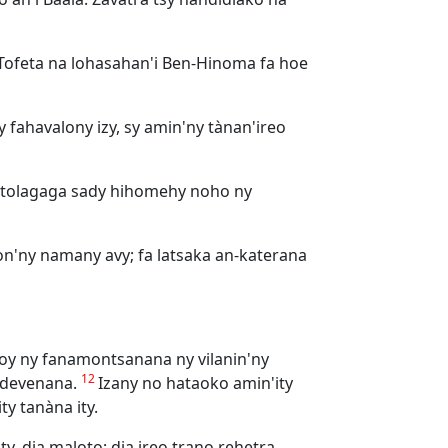
: Tofeta na lohasahan'i Ben-Hinoma fa hoe
 fahavalony izy, sy amin'ny tànan'ireo
 hitolagaga sady hihomehy noho ny
on'ny namany avy; fa latsaka an-katerana
 toy ny fanamontsanana ny vilanin'ny
12
andevenana.
Izany no hataoko amin'ity
ty tanàna ity.
ty, dia maloto; dia ireo trano rehetra