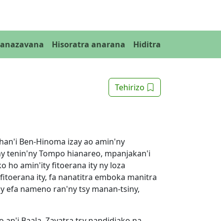
Fanazavana
Hisoratra anarana
Hiditra
Tehirizo
han'i Ben-Hinoma izay ao amin'ny
ny tenin'ny Tompo hianareo, mpanjakan'i
 ho amin'ity fitoerana ity ny loza
y fitoerana ity, fa nanatitra emboka manitra
ady efa nameno ran'ny tsy manan-tsiny,
 an'i Baala. Zavatra tsy nandidiako na