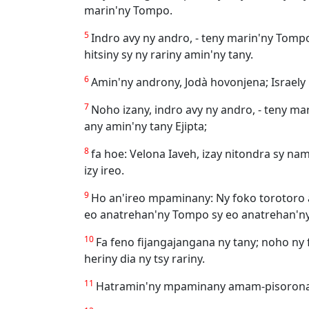
marin'ny Tompo.
5
Indro avy ny andro, - teny marin'ny Tomp
hitsiny sy ny rariny amin'ny tany.
6
Amin'ny androny, Jodà hovonjena; Israely
7
Noho izany, indro avy ny andro, - teny ma
any amin'ny tany Ejipta;
8
fa hoe: Velona Iaveh, izay nitondra sy n
izy ireo.
9
Ho an'ireo mpaminany: Ny foko torotoro a
eo anatrehan'ny Tompo sy eo anatrehan'ny
10
Fa feno fijangajangana ny tany; noho ny 
heriny dia ny tsy rariny.
11
Hatramin'ny mpaminany amam-pisorona az