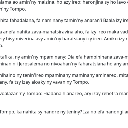
alama ao amin'ny maizina, ho azy ireo; haronjina sy ho lavo
in'ny Tompo.
ita fahadalana, fa naminany tamin'ny anaran'i Baala izy ir
 anefa nahita zava-mahatsiravina aho, fa izy ireo maka vad
y hisy miverina avy amin'ny haratsiany izy ireo. Amiko izy 
a.
 tafika, ny amin'ny mpaminany: Dia efa hampihinana zava-m
minanin'i Jerosalema no nivoahan'ny faharatsiana ho any am
a mihaino ny tenin'ireo mpaminany maminany aminareo, mita
ny, fa tsy izay aloaky ny vavan'ny Tompo.
voalazan'ny Tompo: Hiadana hianareo, ary izay rehetra man
Tompo, ka nahita sy nandre ny teniny? Iza no efa nanongila