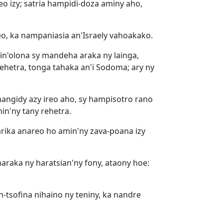
 eo izy; satria hampidi-doza aminy aho,
eo, ka nampaniasia an'Israely vahoakako.
in'olona sy mandeha araka ny lainga,
rehetra, tonga tahaka an'i Sodoma; ary ny
angidy azy ireo aho, sy hampisotro rano
in'ny tany rehetra.
rika anareo ho amin'ny zava-poana izy
araka ny haratsian'ny fony, ataony hoe:
n-tsofina nihaino ny teniny, ka nandre