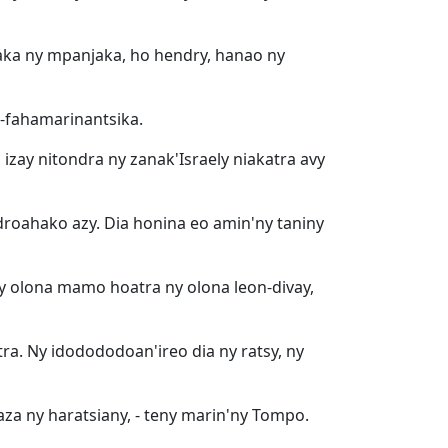
haka ny mpanjaka, ho hendry, hanao ny
h-fahamarinantsika.
izay nitondra ny zanak'Israely niakatra avy
droahako azy. Dia honina eo amin'ny taniny
ny olona mamo hoatra ny olona leon-divay,
ra. Ny idodododoan'ireo dia ny ratsy, ny
a ny haratsiany, - teny marin'ny Tompo.