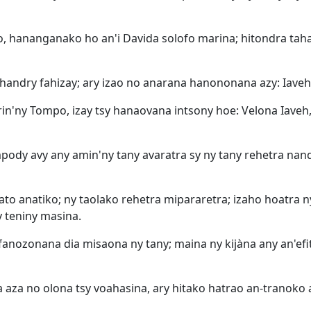
o, hananganako ho an'i Davida solofo marina; hitondra ta
 handry fahizay; ary izao no anarana hanononana azy: Iave
rin'ny Tompo, izay tsy hanaovana intsony hoe: Velona Iaveh, 
ampody avy any amin'ny tany avaratra sy ny tany rehetra nan
to anatiko; ny taolako rehetra mipararetra; izaho hoatra 
 teniny masina.
fanozonana dia misaona ny tany; maina ny kijàna any an'efit
a no olona tsy voahasina, ary hitako hatrao an-tranoko az