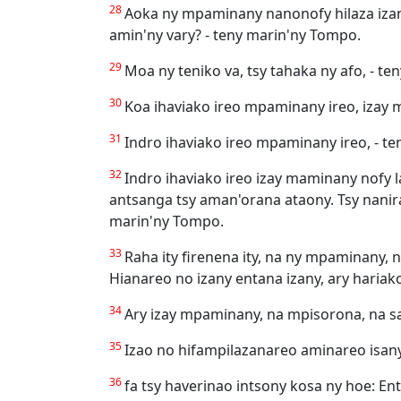
28
Aoka ny mpaminany nanonofy hilaza izany 
amin'ny vary? - teny marin'ny Tompo.
29
Moa ny teniko va, tsy tahaka ny afo, - 
30
Koa ihaviako ireo mpaminany ireo, izay m
31
Indro ihaviako ireo mpaminany ireo, - t
32
Indro ihaviako ireo izay maminany nofy l
antsanga tsy aman'orana ataony. Tsy nanirak
marin'ny Tompo.
33
Raha ity firenena ity, na ny mpaminany,
Hianareo no izany entana izany, ary hariak
34
Ary izay mpaminany, na mpisorona, na s
35
Izao no hifampilazanareo aminareo isany
36
fa tsy haverinao intsony kosa ny hoe: En