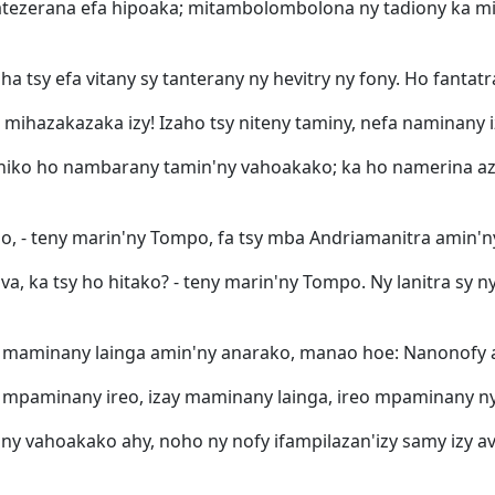
hatezerana efa hipoaka; mitambolombolona ny tadiony ka mi
 tsy efa vitany sy tanterany ny hevitry ny fony. Ho fantat
mihazakazaka izy! Izaho tsy niteny taminy, nefa naminany i
teniko ho nambarany tamin'ny vahoakako; ka ho namerina azy 
o, - teny marin'ny Tompo, fa tsy mba Andriamanitra amin'ny
a, ka tsy ho hitako? - teny marin'ny Tompo. Ny lanitra sy n
ay maminany lainga amin'ny anarako, manao hoe: Nanonofy 
mpaminany ireo, izay maminany lainga, ireo mpaminany ny f
ny vahoakako ahy, noho ny nofy ifampilazan'izy samy izy av