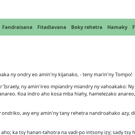
Fandraisana
Fitadiavana
Boky rehetra
Hamaky
ka ny ondry eo amin'ny kijanako, - teny marin'ny Tompo!
r'Israely, ny amin'ireo mpiandry miandry ny vahoakako: N
ianareo. Koa indro aho kosa mba hiahy, hamelezako anareo, 
 ondriko, avy eny amin'ny tany rehetra nandroahako azy, di
o; ka tsy hanan-tahotra na vadi-po intsony izy; sady tsy hisy