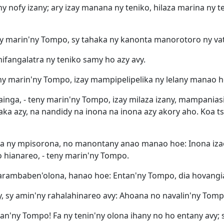
nofy izany; ary izay manana ny teniko, hilaza marina ny te
teny marin'ny Tompo, sy tahaka ny kanonta manorotoro ny v
ifangalatra ny teniko samy ho azy avy.
eny marin'ny Tompo, izay mampipelipelika ny lelany manao 
ainga, - teny marin'ny Tompo, izay milaza izany, mampanias
a azy, na nandidy na inona na inona azy akory aho. Koa tsy 
 na ny mpisorona, no manontany anao manao hoe: Inona iza
o hianareo, - teny marin'ny Tompo.
arambaben'olona, hanao hoe: Entan'ny Tompo, dia hovangi
, sy amin'ny rahalahinareo avy: Ahoana no navalin'ny Tomp
tan'ny Tompo! Fa ny tenin'ny olona ihany no ho entany avy;