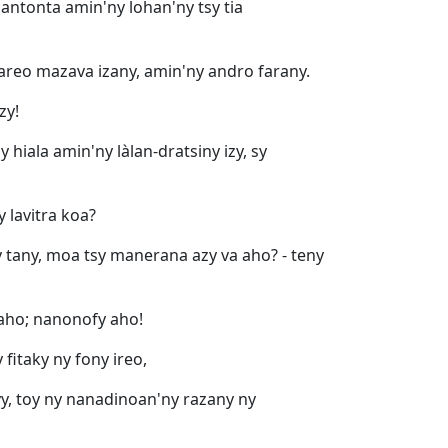
antonta amin'ny lohan'ny tsy tia
rareo mazava izany, amin'ny andro farany.
zy!
hiala amin'ny làlan-dratsiny izy, sy
 lavitra koa?
y tany, moa tsy manerana azy va aho? - teny
aho; nanonofy aho!
itaky ny fony ireo,
y, toy ny nanadinoan'ny razany ny