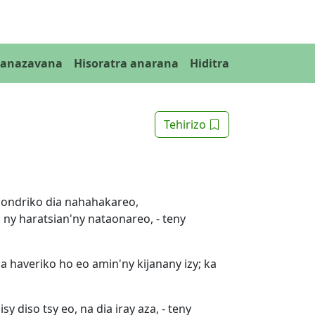
Fanazavana
Hisoratra anarana
Hiditra
Tehirizo
y ondriko dia nahahakareo,
ny haratsian'ny nataonareo, - teny
a haveriko ho eo amin'ny kijanany izy; ka
 diso tsy eo, na dia iray aza, - teny