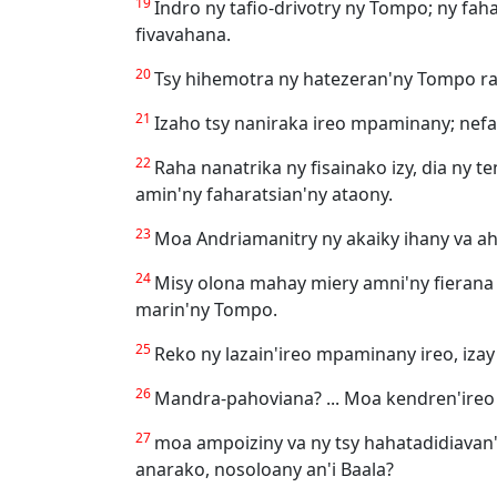
19
Indro ny tafio-drivotry ny Tompo; ny fa
fivavahana.
20
Tsy hihemotra ny hatezeran'ny Tompo raha
21
Izaho tsy naniraka ireo mpaminany; nefa 
22
Raha nanatrika ny fisainako izy, dia ny 
amin'ny faharatsian'ny ataony.
23
Moa Andriamanitry ny akaiky ihany va ah
24
Misy olona mahay miery amni'ny fierana v
marin'ny Tompo.
25
Reko ny lazain'ireo mpaminany ireo, iz
26
Mandra-pahoviana? ... Moa kendren'ireo 
27
moa ampoiziny va ny tsy hahatadidiavan'
anarako, nosoloany an'i Baala?