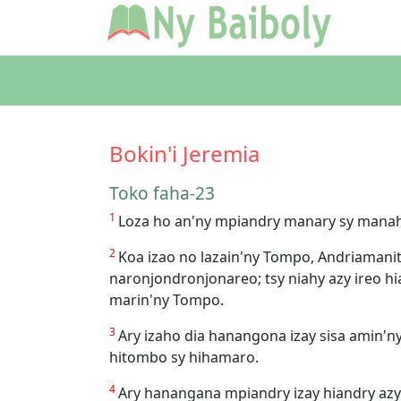
Bokin'i Jeremia
Toko faha-23
1
Loza ho an'ny mpiandry manary sy manaha
2
Koa izao no lazain'ny Tompo, Andriamanit
naronjondronjonareo; tsy niahy azy ireo h
marin'ny Tompo.
3
Ary izaho dia hanangona izay sisa amin'ny
hitombo sy hihamaro.
4
Ary hanangana mpiandry izay hiandry azy ah