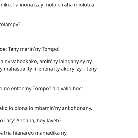
niko. Fa inona izay mololo raha miolotra
atolampy?
hoe: Teny marin'ny Tompo!
ia ny vahoakako, amin'ny laingany sy ny
mahasoa ity firenena ity akory izy, - teny
o no entan'ny Tompo? dia valio hoe:
ako io olona io mbamin'ny ankohonany.
o? ary: Ahoana, hoy Iaveh?
 satria hianareo mamadika ny