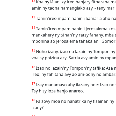
12
Koa ny làlan'izy ireo hanjary fitoerana m
amin'ny taona hamangiako azy, - teny mar
13
Tamin'ireo mpaminanin'i Samaria aho nah
14
Tamin'ireo mpaminanin'i Jerosalema kosa
mankahery ny tànan'ny ratsy fanahy, mba ts
mponina ao Jerosalema tahaka an'i Gomor
15
Noho izany, izao no lazain'ny Tompon'ny
voaisy poizina azy! Satria avy amin'ny mpa
16
Izao no lazain'ny Tompon'ny tafika: Az
ireo; ny fahitana avy ao am-pony no ambara
17
Izay manamavo ahy ilazany hoe: Izao no 
Tsy hisy loza hanjo anareo.
18
Fa zovy moa no nanatrika ny fisainan'ny 
izany?