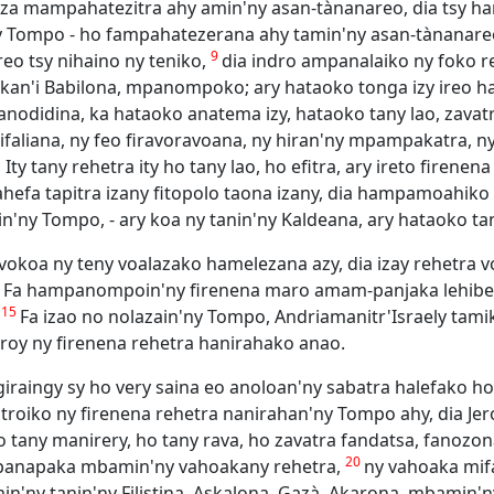
za mampahatezitra ahy amin'ny asan-tànanareo, dia tsy h
ny Tompo - ho fampahatezerana ahy tamin'ny asan-tànanareo
9
eo tsy nihaino ny teniko,
dia indro ampanalaiko ny foko r
an'i Babilona, mpanompoko; ary hataoko tonga izy ireo ha
anodidina, ka hataoko anatema izy, hataoko tany lao, zavat
aliana, ny feo firavoravoana, ny hiran'ny mpampakatra, n
1
Ity tany rehetra ity ho tany lao, ho efitra, ary ireto firen
hefa tapitra izany fitopolo taona izany, dia hampamoahiko
rin'ny Tompo, - ary koa ny tanin'ny Kaldeana, ary hataoko t
okoa ny teny voalazako hamelezana azy, dia izay rehetra voa
4
Fa hampanompoin'ny firenena maro amam-panjaka lehibe ko
15
.
Fa izao no nolazain'ny Tompo, Andriamanitr'Israely tamik
troy ny firenena rehetra hanirahako anao.
ngiraingy sy ho very saina eo anoloan'ny sabatra halefako ho
roiko ny firenena rehetra nanirahan'ny Tompo ahy, dia Je
tany manirery, ho tany rava, ho zavatra fandatsa, fanozona
20
mpanapaka mbamin'ny vahoakany rehetra,
ny vahoaka mif
n'ny tanin'ny Filistina, Askalona, Gazà, Akarona, mbamin'n