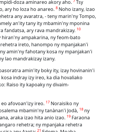
7
ampidi-doza aminareo akory aho.
Tsy
8
, ary ho loza ho anareo.
Noho izany, izao
ehetra any avaratra, - teny marin'ny Tompo,
mely an'ity tany ity mbamin'ny mponina
10
ra fandatsa, ary rava mandrakizay.
y hiran'ny ampakarina, ny feom-bato
ena rehetra ireto, hanompo ny mpanjakan'i
 ny amin'ny fahotany kosa ny mpanjakan'i
any lao mandrakizay izany.
soratra amin'ity boky ity, izay hovinanin'i
sa indray izy ireo, ka dia hovaliako
o: Raiso ity kapoaky ny divaim-
17
 eo afovoan'izy ireo.
Noraisiko ny
18
rosalema mbamin'ny tanànan'i Jodà,
ny
19
na, araka izao hita anio izao.
Faraona
angaro rehetra; ny mpanjaka rehetra
21
y sisa any Azota;
Edoma, Moaba,