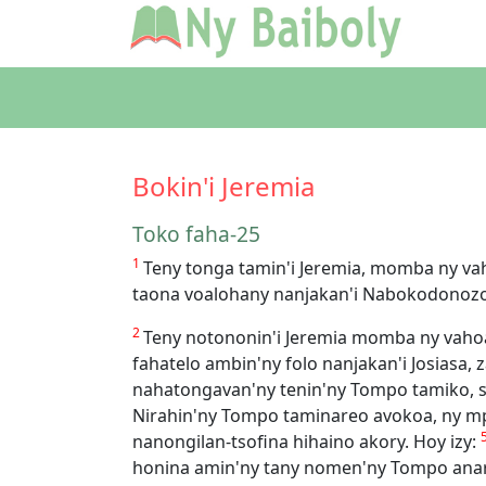
Bokin'i Jeremia
Toko faha-25
1
Teny tonga tamin'i Jeremia, momba ny vaho
taona voalohany nanjakan'i Nabokodonozor
2
Teny notononin'i Jeremia momba ny vaho
fahatelo ambin'ny folo nanjakan'i Josiasa,
nahatongavan'ny tenin'ny Tompo tamiko, s
Nirahin'ny Tompo taminareo avokoa, ny m
nanongilan-tsofina hihaino akory. Hoy izy:
honina amin'ny tany nomen'ny Tompo anar