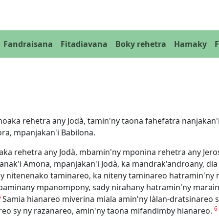
Fandraisana
Fitadiavana
Boky rehetra
Hamaky
aka rehetra any Jodà, tamin'ny taona fahefatra nanjakan'i 
a, mpanjakan'i Babilona.
aka rehetra any Jodà, mbamin'ny mponina rehetra any Jer
 zanak'i Amona, mpanjakan'i Jodà, ka mandrak'androany, dia
y nitenenako taminareo, ka niteny taminareo hatramin'ny m
paminany mpanompony, sady nirahany hatramin'ny maraina;
5
Samia hianareo miverina miala amin'ny làlan-dratsinareo s
6
eo sy ny razanareo, amin'ny taona mifandimby hianareo.