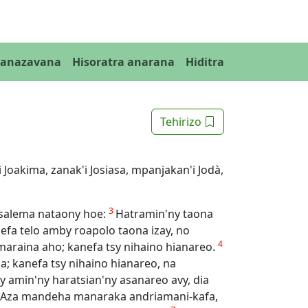
Fanazavana
Hisoratra anarana
Hiditra
Tehirizo
Joakima, zanak'i Josiasa, mpanjakan'i Jodà,
3
osalema nataony hoe:
Hatramin'ny taona
 efa telo amby roapolo taona izay, no
4
araina aho; kanefa tsy nihaino hianareo.
 kanefa tsy nihaino hianareo, na
y amin'ny haratsian'ny asanareo avy, dia
Aza mandeha manaraka andriamani-kafa,