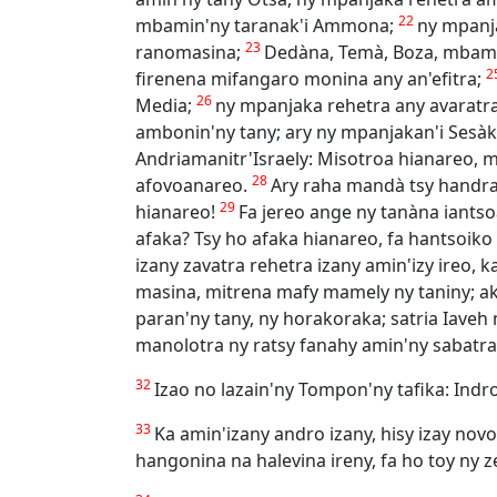
22
mbamin'ny taranak'i Ammona;
ny mpanja
23
ranomasina;
Dedàna, Temà, Boza, mbamin
2
firenena mifangaro monina any an'efitra;
26
Media;
ny mpanjaka rehetra any avaratra,
ambonin'ny tany; ary ny mpanjakan'i Sesà
Andriamanitr'Israely: Misotroa hianareo, 
28
afovoanareo.
Ary raha mandà tsy handray
29
hianareo!
Fa jereo ange ny tanàna iants
afaka? Tsy ho afaka hianareo, fa hantsoik
izany zavatra rehetra izany amin'izy ireo
masina, mitrena mafy mamely ny taniny; a
paran'ny tany, ny horakoraka; satria Iave
manolotra ny ratsy fanahy amin'ny sabatra
32
Izao no lazain'ny Tompon'ny tafika: Indr
33
Ka amin'izany andro izany, hisy izay nov
hangonina na halevina ireny, fa ho toy ny 