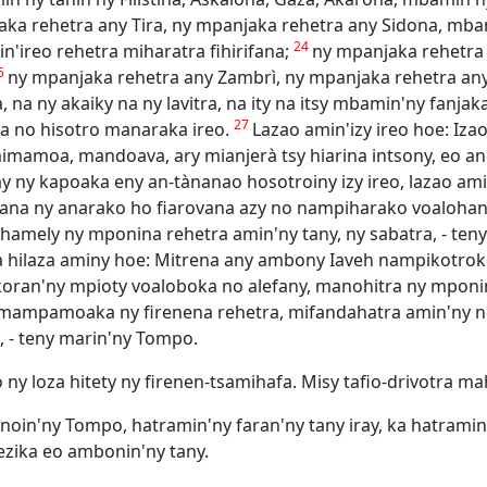
ka rehetra any Tira, ny mpanjaka rehetra any Sidona, mba
24
'ireo rehetra miharatra fihirifana;
ny mpanjaka rehetra 
5
ny mpanjaka rehetra any Zambrì, ny mpanjaka rehetra an
 na ny akaiky na ny lavitra, na ity na itsy mbamin'ny fanjak
27
ka no hisotro manaraka ireo.
Lazao amin'izy ireo hoe: Iza
mimamoa, mandoava, ary mianjerà tsy hiarina intsony, eo a
 ny kapoaka eny an-tànanao hosotroiny izy ireo, lazao ami
oana ny anarako ho fiarovana azy no nampiharako voalohany
o hamely ny mponina rehetra amin'ny tany, ny sabatra, - te
, ka hilaza aminy hoe: Mitrena any ambony Iaveh nampikotro
koran'ny mpioty voaloboka no alefany, manohitra ny mponi
h mampamoaka ny firenena rehetra, mifandahatra amin'ny no
, - teny marin'ny Tompo.
o ny loza hitety ny firenen-tsamihafa. Misy tafio-drivotra m
onoin'ny Tompo, hatramin'ny faran'ny tany iray, ka hatramin
zezika eo ambonin'ny tany.