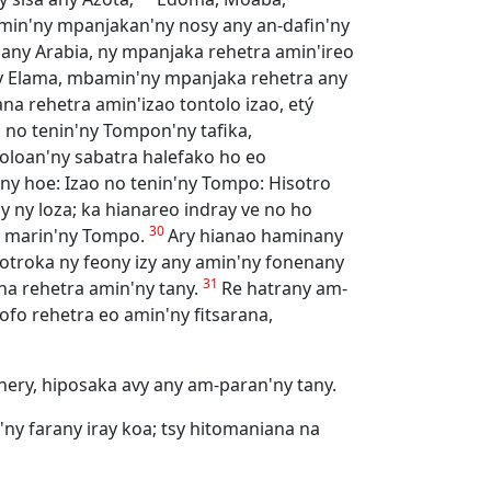
min'ny mpanjakan'ny nosy any an-dafin'ny
any Arabia, ny mpanjaka rehetra amin'ireo
y Elama, mbamin'ny mpanjaka rehetra any
ana rehetra amin'izao tontolo izao, etý
o no tenin'ny Tompon'ny tafika,
noloan'ny sabatra halefako ho eo
ny hoe: Izao no tenin'ny Tompo: Hisotro
 ny loza; ka hianareo indray ve no ho
30
ny marin'ny Tompo.
Ary hianao haminany
kotroka ny feony izy any amin'ny fonenany
31
na rehetra amin'ny tany.
Re hatrany am-
fo rehetra eo amin'ny fitsarana,
ahery, hiposaka avy any am-paran'ny tany.
'ny farany iray koa; tsy hitomaniana na