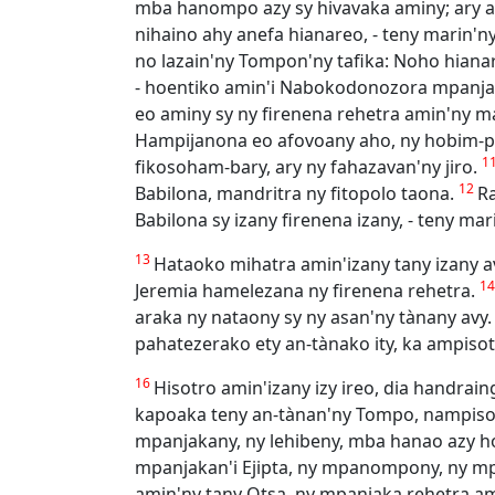
mba hanompo azy sy hivavaka aminy; ary a
nihaino ahy anefa hianareo, - teny marin'
no lazain'ny Tompon'ny tafika: Noho hianar
- hoentiko amin'i Nabokodonozora mpanjak
eo aminy sy ny firenena rehetra amin'ny m
Hampijanona eo afovoany aho, ny hobim-pif
1
fikosoham-bary, ary ny fahazavan'ny jiro.
12
Babilona, mandritra ny fitopolo taona.
Ra
Babilona sy izany firenena izany, - teny ma
13
Hataoko mihatra amin'izany tany izany av
1
Jeremia hamelezana ny firenena rehetra.
araka ny nataony sy ny asan'ny tànany avy
pahatezerako ety an-tànako ity, ka ampiso
16
Hisotro amin'izany izy ireo, dia handrai
kapoaka teny an-tànan'ny Tompo, nampisot
mpanjakany, ny lehibeny, mba hanao azy ho 
mpanjakan'i Ejipta, ny mpanompony, ny 
amin'ny tany Otsa, ny mpanjaka rehetra ami