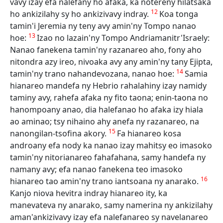
vavy izay efa nalefany ho afaka, ka notereny hilatsaka
12
ho ankizilahy sy ho ankizivavy indray.
Koa tonga
tamin'i Jeremia ny teny avy amin'ny Tompo nanao
13
hoe:
Izao no lazain'ny Tompo Andriamanitr'Israely:
Nanao fanekena tamin'ny razanareo aho, fony aho
nitondra azy ireo, nivoaka avy any amin'ny tany Ejipta,
14
tamin'ny trano nahandevozana, nanao hoe:
Samia
hianareo mandefa ny Hebrio rahalahiny izay namidy
taminy avy, rahefa afaka ny fito taona; enin-taona no
hanompoany anao, dia halefanao ho afaka izy hiala
ao aminao; tsy nihaino ahy anefa ny razanareo, na
15
nanongilan-tsofina akory.
Fa hianareo kosa
androany efa nody ka nanao izay mahitsy eo imasoko
tamin'ny nitorianareo fahafahana, samy handefa ny
namany avy; efa nanao fanekena teo imasoko
16
hianareo tao amin'ny trano iantsoana ny anarako.
Kanjo niova hevitra indray hianareo ity, ka
manevateva ny anarako, samy namerina ny ankizilahy
aman'ankizivavy izay efa nalefanareo sy navelanareo