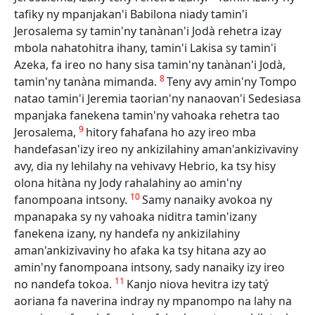
tafiky ny mpanjakan'i Babilona niady tamin'i
Jerosalema sy tamin'ny tanànan'i Jodà rehetra izay
mbola nahatohitra ihany, tamin'i Lakisa sy tamin'i
Azeka, fa ireo no hany sisa tamin'ny tanànan'i Jodà,
8
tamin'ny tanàna mimanda.
Teny avy amin'ny Tompo
natao tamin'i Jeremia taorian'ny nanaovan'i Sedesiasa
mpanjaka fanekena tamin'ny vahoaka rehetra tao
9
Jerosalema,
hitory fahafana ho azy ireo mba
handefasan'izy ireo ny ankizilahiny aman'ankizivaviny
avy, dia ny lehilahy na vehivavy Hebrio, ka tsy hisy
olona hitàna ny Jody rahalahiny ao amin'ny
10
fanompoana intsony.
Samy nanaiky avokoa ny
mpanapaka sy ny vahoaka niditra tamin'izany
fanekena izany, ny handefa ny ankizilahiny
aman'ankizivaviny ho afaka ka tsy hitana azy ao
amin'ny fanompoana intsony, sady nanaiky izy ireo
11
no nandefa tokoa.
Kanjo niova hevitra izy tatý
aoriana fa naverina indray ny mpanompo na lahy na