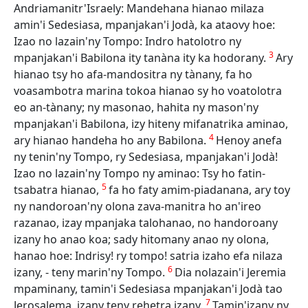
Andriamanitr'Israely: Mandehana hianao milaza
amin'i Sedesiasa, mpanjakan'i Jodà, ka ataovy hoe:
Izao no lazain'ny Tompo: Indro hatolotro ny
3
mpanjakan'i Babilona ity tanàna ity ka hodorany.
Ary
hianao tsy ho afa-mandositra ny tànany, fa ho
voasambotra marina tokoa hianao sy ho voatolotra
eo an-tànany; ny masonao, hahita ny mason'ny
mpanjakan'i Babilona, izy hiteny mifanatrika aminao,
4
ary hianao handeha ho any Babilona.
Henoy anefa
ny tenin'ny Tompo, ry Sedesiasa, mpanjakan'i Jodà!
Izao no lazain'ny Tompo ny aminao: Tsy ho fatin-
5
tsabatra hianao,
fa ho faty amim-piadanana, ary toy
ny nandoroan'ny olona zava-manitra ho an'ireo
razanao, izay mpanjaka talohanao, no handoroany
izany ho anao koa; sady hitomany anao ny olona,
hanao hoe: Indrisy! ry tompo! satria izaho efa nilaza
6
izany, - teny marin'ny Tompo.
Dia nolazain'i Jeremia
mpaminany, tamin'i Sedesiasa mpanjakan'i Jodà tao
7
Jerosalema, izany teny rehetra izany.
Tamin'izany ny