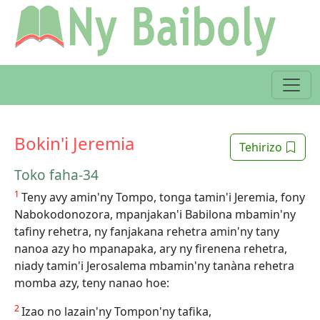
Bokin'i Jeremia
Tehirizo
Toko faha-34
1
Teny avy amin'ny Tompo, tonga tamin'i Jeremia, fony
Nabokodonozora, mpanjakan'i Babilona mbamin'ny
tafiny rehetra, ny fanjakana rehetra amin'ny tany
nanoa azy ho mpanapaka, ary ny firenena rehetra,
niady tamin'i Jerosalema mbamin'ny tanàna rehetra
momba azy, teny nanao hoe:
2
Izao no lazain'ny Tompon'ny tafika,