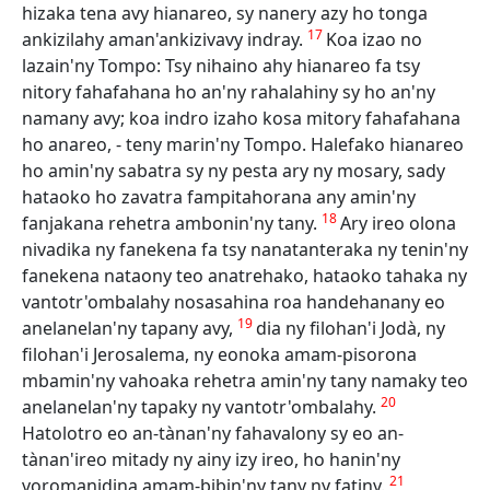
hizaka tena avy hianareo, sy nanery azy ho tonga
17
ankizilahy aman'ankizivavy indray.
Koa izao no
lazain'ny Tompo: Tsy nihaino ahy hianareo fa tsy
nitory fahafahana ho an'ny rahalahiny sy ho an'ny
namany avy; koa indro izaho kosa mitory fahafahana
ho anareo, - teny marin'ny Tompo. Halefako hianareo
ho amin'ny sabatra sy ny pesta ary ny mosary, sady
hataoko ho zavatra fampitahorana any amin'ny
18
fanjakana rehetra ambonin'ny tany.
Ary ireo olona
nivadika ny fanekena fa tsy nanatanteraka ny tenin'ny
fanekena nataony teo anatrehako, hataoko tahaka ny
vantotr'ombalahy nosasahina roa handehanany eo
19
anelanelan'ny tapany avy,
dia ny filohan'i Jodà, ny
filohan'i Jerosalema, ny eonoka amam-pisorona
mbamin'ny vahoaka rehetra amin'ny tany namaky teo
20
anelanelan'ny tapaky ny vantotr'ombalahy.
Hatolotro eo an-tànan'ny fahavalony sy eo an-
tànan'ireo mitady ny ainy izy ireo, ho hanin'ny
21
voromanidina amam-bibin'ny tany ny fatiny.