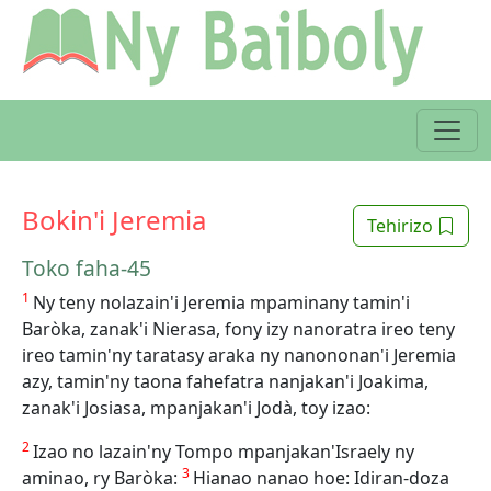
Bokin'i Jeremia
Tehirizo
Toko faha-45
1
Ny teny nolazain'i Jeremia mpaminany tamin'i
Baròka, zanak'i Nierasa, fony izy nanoratra ireo teny
ireo tamin'ny taratasy araka ny nanononan'i Jeremia
azy, tamin'ny taona fahefatra nanjakan'i Joakima,
zanak'i Josiasa, mpanjakan'i Jodà, toy izao:
2
Izao no lazain'ny Tompo mpanjakan'Israely ny
3
aminao, ry Baròka:
Hianao nanao hoe: Idiran-doza