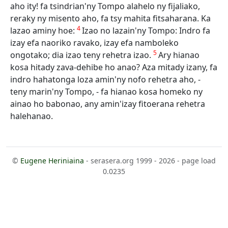
aho ity! fa tsindrian'ny Tompo alahelo ny fijaliako,
reraky ny misento aho, fa tsy mahita fitsaharana. Ka
4
lazao aminy hoe:
Izao no lazain'ny Tompo: Indro fa
izay efa naoriko ravako, izay efa namboleko
5
ongotako; dia izao teny rehetra izao.
Ary hianao
kosa hitady zava-dehibe ho anao? Aza mitady izany, fa
indro hahatonga loza amin'ny nofo rehetra aho, -
teny marin'ny Tompo, - fa hianao kosa homeko ny
ainao ho babonao, any amin'izay fitoerana rehetra
halehanao.
©
Eugene Heriniaina
- serasera.org 1999 - 2026 - page load
0.0235