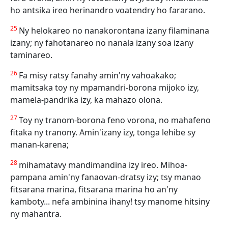
ho antsika ireo herinandro voatendry ho fararano.
25
Ny helokareo no nanakorontana izany filaminana
izany; ny fahotanareo no nanala izany soa izany
taminareo.
26
Fa misy ratsy fanahy amin'ny vahoakako;
mamitsaka toy ny mpamandri-borona mijoko izy,
mamela-pandrika izy, ka mahazo olona.
27
Toy ny tranom-borona feno vorona, no mahafeno
fitaka ny tranony. Amin'izany izy, tonga lehibe sy
manan-karena;
28
mihamatavy mandimandina izy ireo. Mihoa-
pampana amin'ny fanaovan-dratsy izy; tsy manao
fitsarana marina, fitsarana marina ho an'ny
kamboty... nefa ambinina ihany! tsy manome hitsiny
ny mahantra.