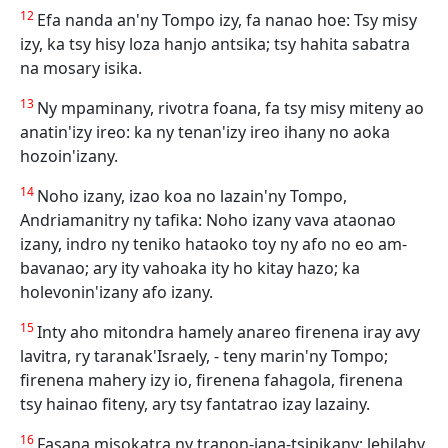
12
Efa nanda an'ny Tompo izy, fa nanao hoe: Tsy misy
izy, ka tsy hisy loza hanjo antsika; tsy hahita sabatra
na mosary isika.
13
Ny mpaminany, rivotra foana, fa tsy misy miteny ao
anatin'izy ireo: ka ny tenan'izy ireo ihany no aoka
hozoin'izany.
14
Noho izany, izao koa no lazain'ny Tompo,
Andriamanitry ny tafika: Noho izany vava ataonao
izany, indro ny teniko hataoko toy ny afo no eo am-
bavanao; ary ity vahoaka ity ho kitay hazo; ka
holevonin'izany afo izany.
15
Inty aho mitondra hamely anareo firenena iray avy
lavitra, ry taranak'Israely, - teny marin'ny Tompo;
firenena mahery izy io, firenena fahagola, firenena
tsy hainao fiteny, ary tsy fantatrao izay lazainy.
16
Fasana misokatra ny tranon-jana-tsipikany; lehilahy