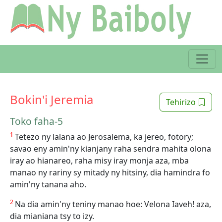
Bokin'i Jeremia
Tehirizo
Toko faha-5
1
Tetezo ny lalana ao Jerosalema, ka jereo, fotory;
savao eny amin'ny kianjany raha sendra mahita olona
iray ao hianareo, raha misy iray monja aza, mba
manao ny rariny sy mitady ny hitsiny, dia hamindra fo
amin'ny tanana aho.
2
Na dia amin'ny teniny manao hoe: Velona Iaveh! aza,
dia mianiana tsy to izy.