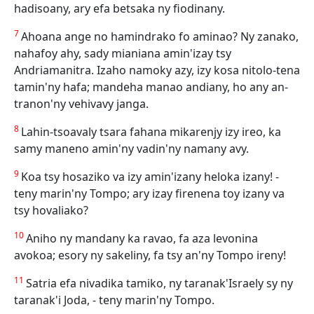
hadisoany, ary efa betsaka ny fiodinany.
7
Ahoana ange no hamindrako fo aminao? Ny zanako,
nahafoy ahy, sady mianiana amin'izay tsy
Andriamanitra. Izaho namoky azy, izy kosa nitolo-tena
tamin'ny hafa; mandeha manao andiany, ho any an-
tranon'ny vehivavy janga.
8
Lahin-tsoavaly tsara fahana mikarenjy izy ireo, ka
samy maneno amin'ny vadin'ny namany avy.
9
Koa tsy hosaziko va izy amin'izany heloka izany! -
teny marin'ny Tompo; ary izay firenena toy izany va
tsy hovaliako?
10
Aniho ny mandany ka ravao, fa aza levonina
avokoa; esory ny sakeliny, fa tsy an'ny Tompo ireny!
11
Satria efa nivadika tamiko, ny taranak'Israely sy ny
taranak'i Joda, - teny marin'ny Tompo.