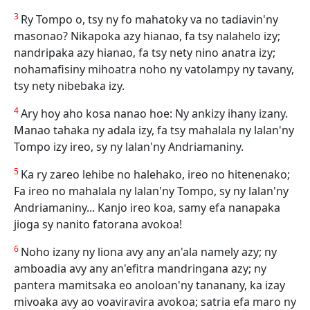
3
Ry Tompo o, tsy ny fo mahatoky va no tadiavin'ny
masonao? Nikapoka azy hianao, fa tsy nalahelo izy;
nandripaka azy hianao, fa tsy nety nino anatra izy;
nohamafisiny mihoatra noho ny vatolampy ny tavany,
tsy nety nibebaka izy.
4
Ary hoy aho kosa nanao hoe: Ny ankizy ihany izany.
Manao tahaka ny adala izy, fa tsy mahalala ny lalan'ny
Tompo izy ireo, sy ny lalan'ny Andriamaniny.
5
Ka ry zareo lehibe no halehako, ireo no hitenenako;
Fa ireo no mahalala ny lalan'ny Tompo, sy ny lalan'ny
Andriamaniny... Kanjo ireo koa, samy efa nanapaka
jioga sy nanito fatorana avokoa!
6
Noho izany ny liona avy any an'ala namely azy; ny
amboadia avy any an'efitra mandringana azy; ny
pantera mamitsaka eo anoloan'ny tananany, ka izay
mivoaka avy ao voaviravira avokoa; satria efa maro ny