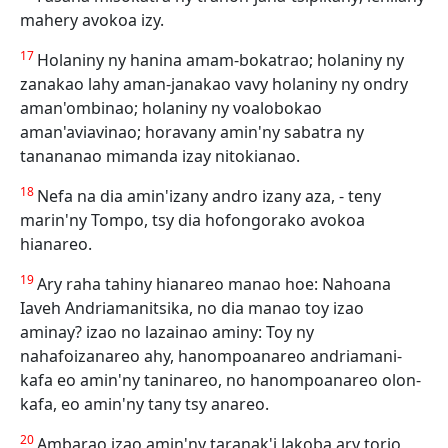
mahery avokoa izy.
17
Holaniny ny hanina amam-bokatrao; holaniny ny
zanakao lahy aman-janakao vavy holaniny ny ondry
aman'ombinao; holaniny ny voalobokao
aman'aviavinao; horavany amin'ny sabatra ny
tanananao mimanda izay nitokianao.
18
Nefa na dia amin'izany andro izany aza, - teny
marin'ny Tompo, tsy dia hofongorako avokoa
hianareo.
19
Ary raha tahiny hianareo manao hoe: Nahoana
Iaveh Andriamanitsika, no dia manao toy izao
aminay? izao no lazainao aminy: Toy ny
nahafoizanareo ahy, hanompoanareo andriamani-
kafa eo amin'ny taninareo, no hanompoanareo olon-
kafa, eo amin'ny tany tsy anareo.
20
Ambarao izao amin'ny taranak'i Jakoba ary torio