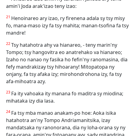
amin'i Joda arak'izao teny izao:
21
Henoinareo ary izao, ry firenena adala sy tsy misy
fo, mana-maso izy fa tsy mahita; manan-tsofina fa tsy
mandre!
22
Tsy hatahotra ahy va hianareo, - teny marin'ny
Tompo; tsy hangovitra eo anatrehako va hianareo;
Izaho no nanao ny fasika ho fefin'ny ranomasina, dia
fefy mandrakizay tsy hihoarany! Mitopatopa ny
onjany, fa tsy afaka izy; mirohondrohona izy, fa tsy
afa-mihoatra azy.
23
Fa ity vahoaka ity manana fo maditra sy miodina;
mihataka izy dia lasa.
24
Fa tsy mba manao anakam-po hoe: Aoka isika
hatahotra an'ny Tompo Andriamanitsika, izay
mandatsaka ny ranonorana, dia ny loha-orana sy ny
fara-orana, amin'ny fotoanany avy, sady mitandrina