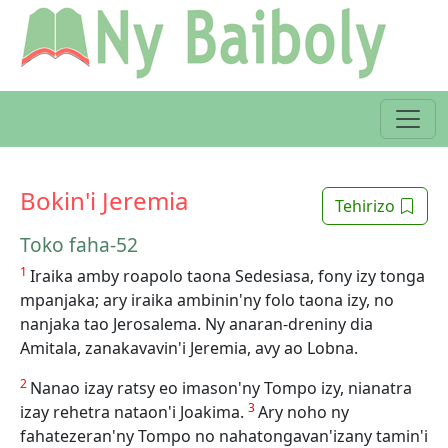
Bokin'i Jeremia
Tehirizo
Toko faha-52
1
Iraika amby roapolo taona Sedesiasa, fony izy tonga
mpanjaka; ary iraika ambinin'ny folo taona izy, no
nanjaka tao Jerosalema. Ny anaran-dreniny dia
Amitala, zanakavavin'i Jeremia, avy ao Lobna.
2
Nanao izay ratsy eo imason'ny Tompo izy, nianatra
3
izay rehetra nataon'i Joakima.
Ary noho ny
fahatezeran'ny Tompo no nahatongavan'izany tamin'i