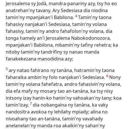
Jerosalema sy Jodà, mandra-panariny azy, tsy ho eo
anatrehan'ny tavany. Ary Sedesiasa dia niodina
4
tamin'ny mpanjakan'i Babilona.
Tamin'ny taona
fahasivy nanjakan'i Sedesiasa, tamin'ny volana
fahasivy, tamin'ny andro fahafolon'ny volana, dia
tonga hamely an'i Jerosalema Nabokodonozora,
mpanjakan'i Babilona, mbamin'ny tafiny rehetra; ka
nitoby tamin'ny tandrifiny sy nanao manda
fanakekezana manodidina azy;
5
ary natao fahirano ny tanàna, hatramin'ny taona
6
faharaika ambin'ny folo nanjakan'i Sedesiasa.
Nony
tamin'ny volana fahefatra, andro fahasivin'ny volana,
dia efa mafy ny mosary tao an-tanàna, ka tsy nisy
intsony izay hanin-ko hanin'ny vahoakan'ny tany; koa
7
tamin'izay,
dia nobangaina ny tanàna, ka vaky
nandositra avokoa ny lehilahy mpiady; alina no
nivoahany tao an-tanàna, tamin'ny vavahady
anelanelan'ny manda roa akaikin'ny sahan'ny