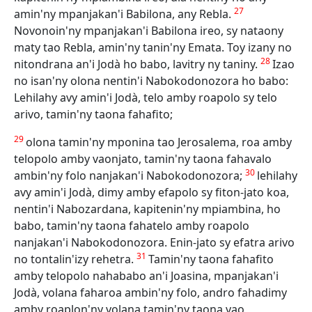
27
amin'ny mpanjakan'i Babilona, any Rebla.
Novonoin'ny mpanjakan'i Babilona ireo, sy nataony
maty tao Rebla, amin'ny tanin'ny Emata. Toy izany no
28
nitondrana an'i Jodà ho babo, lavitry ny taniny.
Izao
no isan'ny olona nentin'i Nabokodonozora ho babo:
Lehilahy avy amin'i Jodà, telo amby roapolo sy telo
arivo, tamin'ny taona fahafito;
29
olona tamin'ny mponina tao Jerosalema, roa amby
telopolo amby vaonjato, tamin'ny taona fahavalo
30
ambin'ny folo nanjakan'i Nabokodonozora;
lehilahy
avy amin'i Jodà, dimy amby efapolo sy fiton-jato koa,
nentin'i Nabozardana, kapitenin'ny mpiambina, ho
babo, tamin'ny taona fahatelo amby roapolo
nanjakan'i Nabokodonozora. Enin-jato sy efatra arivo
31
no tontalin'izy rehetra.
Tamin'ny taona fahafito
amby telopolo nahababo an'i Joasina, mpanjakan'i
Jodà, volana faharoa ambin'ny folo, andro fahadimy
amby roaplon'ny volana tamin'ny taona vao