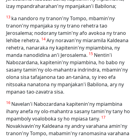
izay mpandraharahan'ny mpanjakan'i Babilona;
13
ka nandoro ny tranon'ny Tompo, mbamin'ny
tranon'ny mpanjaka sy ny trano rehetra tao
Jerosalema; nodorany tamin'ny afo avokoa ny trano
14
lehibe rehetra.
Ary noravan'ny miaramila Kaldeana
rehetra, nanaraka ny kapitenin'ny mpiambina, ny
15
manda nanodidina an'i Jerosalema.
Nentin'i
Nabozardana, kapitenin'ny mpiambina, ho babo ny
sasany tamin'ny olo-mahantra indrindra, mbamin'ny
olona sisa tafajanona tao an-tanàna, sy ireo efa
nitsoaka nanatona ny mpanjakan'i Babilona, ary ny
mpanao tao-zavatra sisa.
16
Navelan'i Nabozardana kapitenin'ny mpiambina
ihany anefa ny olo-mahantra sasany tamin'ny tany ho
17
mpamboly voaloboka sy ho mpiasa tany.
Novakivavin'ny Kaldeana ny andry varahana amin'ny
tranon'ny Tompo, mabamin'ny ranomasina varahana