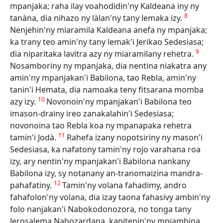
mpanjaka; raha ilay voahodidin'ny Kaldeana iny ny
8
tanàna, dia nihazo ny làlan'ny tany lemaka izy.
Nenjehin'ny miaramila Kaldeana anefa ny mpanjaka;
ka trany teo amin'ny tany lemak'i Jerikao Sedesiasa;
9
dia niparitaka lavitra azy ny miaramilany rehetra.
Nosamboriny ny mpanjaka, dia nentina niakatra any
amin'ny mpanjakan'i Babilona, tao Rebla, amin'ny
tanin'i Hemata, dia namoaka teny fitsarana momba
10
azy izy.
Novonoin'ny mpanjakan'i Babilona teo
imason-drainy ireo zanakalahin'i Sedesiasa;
novonoina tao Rebla koa ny mpanapaka rehetra
11
tamin'i Jodà.
Rahefa izany nopotsiriny ny mason'i
Sedesiasa, ka nafatony tamin'ny rojo varahana roa
izy, ary nentin'ny mpanjakan'i Babilona nankany
Babilona izy, sy notanany an-tranomaizina mandra-
12
pahafatiny.
Tamin'ny volana fahadimy, andro
fahafolon'ny volana, dia izay taona fahasivy ambin'ny
folo nanjakan'i Nabokodonozora, no tonga tany
Jerosalema Nabozardana, kapitenin'ny mpiambina,