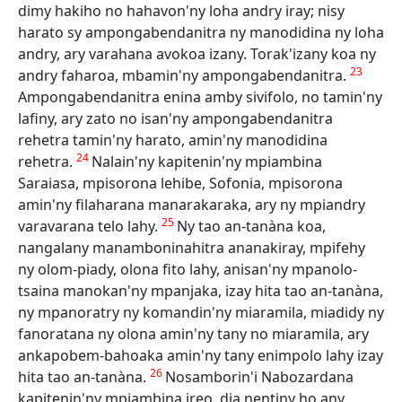
dimy hakiho no hahavon'ny loha andry iray; nisy
harato sy ampongabendanitra ny manodidina ny loha
andry, ary varahana avokoa izany. Torak'izany koa ny
23
andry faharoa, mbamin'ny ampongabendanitra.
Ampongabendanitra enina amby sivifolo, no tamin'ny
lafiny, ary zato no isan'ny ampongabendanitra
rehetra tamin'ny harato, amin'ny manodidina
24
rehetra.
Nalain'ny kapitenin'ny mpiambina
Saraiasa, mpisorona lehibe, Sofonia, mpisorona
amin'ny filaharana manarakaraka, ary ny mpiandry
25
varavarana telo lahy.
Ny tao an-tanàna koa,
nangalany manamboninahitra ananakiray, mpifehy
ny olom-piady, olona fito lahy, anisan'ny mpanolo-
tsaina manokan'ny mpanjaka, izay hita tao an-tanàna,
ny mpanoratry ny komandin'ny miaramila, miadidy ny
fanoratana ny olona amin'ny tany no miaramila, ary
ankapobem-bahoaka amin'ny tany enimpolo lahy izay
26
hita tao an-tanàna.
Nosamborin'i Nabozardana
kapitenin'ny mpiambina ireo, dia nentiny ho any