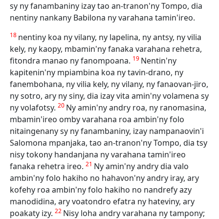
sy ny fanambaniny izay tao an-tranon'ny Tompo, dia
nentiny nankany Babilona ny varahana tamin'ireo.
18
nentiny koa ny vilany, ny lapelina, ny antsy, ny vilia
kely, ny kaopy, mbamin'ny fanaka varahana rehetra,
19
fitondra manao ny fanompoana.
Nentin'ny
kapitenin'ny mpiambina koa ny tavin-drano, ny
fanembohana, ny vilia kely, ny vilany, ny fanaovan-jiro,
ny sotro, ary ny siny, dia izay vita amin'ny volamena sy
20
ny volafotsy.
Ny amin'ny andry roa, ny ranomasina,
mbamin'ireo omby varahana roa ambin'ny folo
nitaingenany sy ny fanambaniny, izay nampanaovin'i
Salomona mpanjaka, tao an-tranon'ny Tompo, dia tsy
nisy tokony handanjana ny varahana tamin'ireo
21
fanaka rehetra ireo.
Ny amin'ny andry dia valo
ambin'ny folo hakiho no hahavon'ny andry iray, ary
kofehy roa ambin'ny folo hakiho no nandrefy azy
manodidina, ary voatondro efatra ny hateviny, ary
22
poakaty izy.
Nisy loha andry varahana ny tampony;