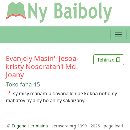
Evanjely Masin'i Jesoa-
Tehirizo
kristy Nosoratan'i Md.
Joany
Toko faha-15
13
Tsy misy manam-pitiavana lehibe kokoa noho ny
mahafoy ny ainy ho an'ny sakaizany.
©
Eugene Heriniaina
- serasera.org 1999 - 2026 - page load