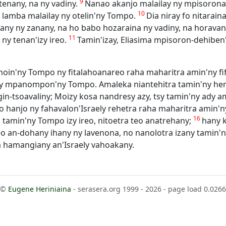
9
tenany, na ny vadiny.
Nanao akanjo malailay ny mpisorona
10
 lamba malailay ny otelin'ny Tompo.
Dia niray fo nitarai
any ny zanany, na ho babo hozaraina ny vadiny, na horavana
11
ny tenan'izy ireo.
Tamin'izay, Eliasima mpisoron-dehiben'
oin'ny Tompo ny fitalahoanareo raha maharitra amin'ny fif
y mpanompon'ny Tompo. Amaleka niantehitra tamin'ny her
n-tsoavaliny; Moizy kosa nandresy azy, tsy tamin'ny ady a
o hanjo ny fahavalon'Israely rehetra raha maharitra amin
16
a tamin'ny Tompo izy ireo, nitoetra teo anatrehany;
hany k
teo an-dohany ihany ny lavenona, no nanolotra izany tamin'
 hamangiany an'Israely vahoakany.
©
Eugene Heriniaina
- serasera.org 1999 - 2026 - page load 0.0266