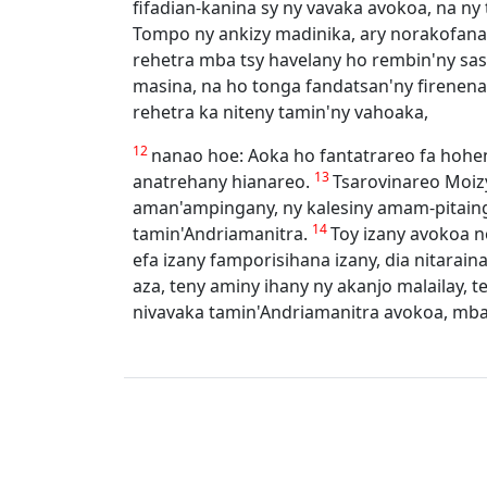
fifadian-kanina sy ny vavaka avokoa, na ny 
Tompo ny ankizy madinika, ary norakofana
rehetra mba tsy havelany ho rembin'ny sas
masina, na ho tonga fandatsan'ny firenena 
rehetra ka niteny tamin'ny vahoaka,
12
nanao hoe: Aoka ho fantatrareo fa hohen
13
anatrehany hianareo.
Tsarovinareo Moiz
aman'ampingany, ny kalesiny amam-pitaingi
14
tamin'Andriamanitra.
Toy izany avokoa n
efa izany famporisihana izany, dia nitarain
aza, teny aminy ihany ny akanjo malailay, 
nivavaka tamin'Andriamanitra avokoa, mba