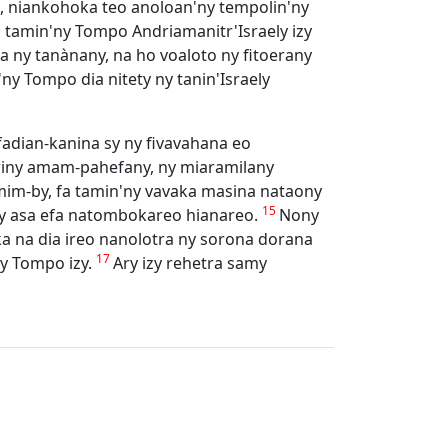
, niankohoka teo anoloan'ny tempolin'ny
na tamin'ny Tompo Andriamanitr'Israely izy
 ny tanànany, na ho voaloto ny fitoerany
ny Tompo dia nitety ny tanin'Israely
adian-kanina sy ny fivavahana eo
iny amam-pahefany, ny miaramilany
mim-by, fa tamin'ny vavaka masina nataony
15
'ny asa efa natombokareo hianareo.
Nony
a na dia ireo nanolotra ny sorona dorana
17
ny Tompo izy.
Ary izy rehetra samy