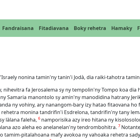
Fandraisana
Fitadiavana
Boky rehetra
Hamaky
sraely nonina tamin'ny tanin'i Jodà, dia raiki-tahotra tamin
izy, nihevitra fa Jerosalema sy ny tempolin'ny Tompo koa di
ny Samaria manontolo sy amin'ny manodidina hatrany Jerik
nda ny vohiny, ary nanangom-bary izy hatao fitaovana ho
hetra monina tandrifin'i Esdrelona, tandrifin'ny tany lemak
6
y làlana faleha,
namporisika azy ireo hitana ny kisolosol
7
àlana azo aleha eo anelanelan'ny tendrombohitra.
Notante
o tamim-pitalahoana mafy avokoa ny vahoaka rehetra sady