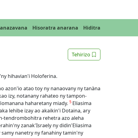
Fanazavana
Hisoratra anarana
Hiditra
Tehirizo
'ny hihavian'i Holoferina.
a ho azon'io atao toy ny nanaovany ny tanàna
ao izy, notanany rahateo ny tampon-
5
 fiomanana haharetany miady.
Eliasima
a lehibe izay ao akaikin'i Dotaina, ary
on-tendrombohitra rehetra azo aleha
rahin'ny zanak'Israely ny didin'Eliasima
 samy nanetry ny fanahiny tamin'ny