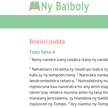
Bokin'i Jodita
Toko faha-4
1
Nony nandre izany zavatra izany ny zanak'I
2
Nahatsiaro tsiravina sy nivadi-po loatra 
3
hafa sy ny tempolin'ireny.
Naniraka nanka
4
tendrombohitra rehetra.
Nohodidininy ma
mpisorona koa nanoratra ho any amin'izay re
tamin'izay rehetra monina amin'ny tany mis
mankany Jerosalema, sy hiambina ny hadil
8
mpisoron'ny Tompo.
Ary niantso ny Tomp