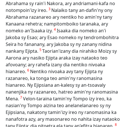
Abrahama sy rain'i Nakora, ary andriamani-kafa no
3
notompoin'izy ireo.
Nalaiko tany an-dafin'ny ony
Abrahama razanareo ary nentiko ho amin'ny tany
Kanaana rehetra; nampitomboiko taranaka, ary
4
nomeko an'Isaaka izy.
Isaaka dia nomeko an'i
Jakoba sy Esao; ary Esao nomeko ny tendrombohitra
Seïra ho fananany, ary Jakoba sy ny zanany nidina
5
nankany Ejipta.
Taorian'izany dia nirahiko Moizy sy
Aarona ary nasiko Ejipta araka izay nataoko teo
afovoany; ary rahefa izany dia nentiko nivoaka
6
hianareo.
Nentiko nivoaka avy tany Ejipta ny
razanareo, ka tonga teo amin'ny ranomasina
hianareo. Ny Ejipsiana an-kalesy sy an-tsoavaly
nanenjika ny razanareo, hatreo amin'ny ranomasina
7
Mena.
Velon-taraina tamin'ny Tompo izy ireo, ka
nasian'ny Tompo aizina teo anelanelanareo sy ny
Ejipsiana, nakatony tamin'izy ireo ny ranomasina ka
nanafotra azy, ary masonareo no nahita izay nataoko
8
tany Ejipta; dia nitoetra ela tany an'efitra hianareo.