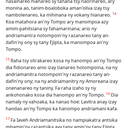
nasainareo hianareo sy tanàna tsy naorinareo, ary
monina ao, tanim-boaloboka aman'oliva izay tsy
14
nambolenareo, ka mihinana ny vokany hianareo.
Koa matahora an'ny Tompo ary manompoa azy
amim-pahitsiana sy fahamarinana; ario ny
andriamantra notompoin'ny razanareo tany an-
dafin'ny ony sy tany Ejipta, ka manompoa an'ny
Tompo.
15
Raha tsy sitrakareo kosa ny hanompo an'ny Tompo
dia fidionareo anio izay tianareo hotompoina, na ny
andriamanitra notompoin'ny razanareo tany an-
dafin'ny ony; na ny andriamanitry ny Amoreana izay
onenanareo ny taniny. Fa raha izaho sy ny
16
ankohonako kosa dia hanompo an'ny Tompo.
Dia
namaly ny vahoaka, ka nanao hoe: Lavitra anay izay
handao an'ny Tompo ka hanompo andriamani-kafa.
17
Fa Iaveh Andriamanitsika no nampiakatra antsika
mbamin'ny razantsika avy tany amin'ny tany Ejipta,