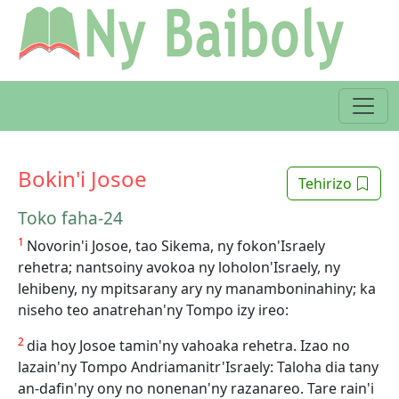
Bokin'i Josoe
Tehirizo
Toko faha-24
1
Novorin'i Josoe, tao Sikema, ny fokon'Israely
rehetra; nantsoiny avokoa ny loholon'Israely, ny
lehibeny, ny mpitsarany ary ny manamboninahiny; ka
niseho teo anatrehan'ny Tompo izy ireo:
2
dia hoy Josoe tamin'ny vahoaka rehetra. Izao no
lazain'ny Tompo Andriamanitr'Israely: Taloha dia tany
an-dafin'ny ony no nonenan'ny razanareo. Tare rain'i