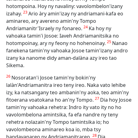
hotompoina. Hoy ny navaliny: vavolombelon'izany
23
izahay.
Ario àry amin'izay ny andriamani-kafa eo
aminareo, ary avereno amin'ny Tompo
24
Andriamanitr'Israely ny fonareo.
Ka hoy ny
vahoaka tamin'i Josoe: Iaveh Andriamanitsika no
25
hotompoinay, ary ny feony no hohenoinay.
Nanao
fanekena tamin'ny vahoaka Josoe tamin'izany andro
izany ka nanome didy aman-dalàna azy ireo tao
Sikema.
26
Nosoratan'i Josoe tamin'ny bokin'ny
lalàn'Andriamanitra ireo teny ireo. Naka vato lehibe
izy, ka natsangany teo ambanin'ny aoka, teo amin'ny
27
fitoerana voatokana ho an'ny Tompo.
Dia hoy Josoe
tamin'ny vahoaka rehetra: Indro ity vato ity no ho
vavolombelona amintsika, fa efa nandre ny teny
rehetra nolazain'ny Tompo tamintsika io; ho
vavolombeona aminareo koa io, mba tsy
28
handavanareo ny Andriamanitrareo.
Dia