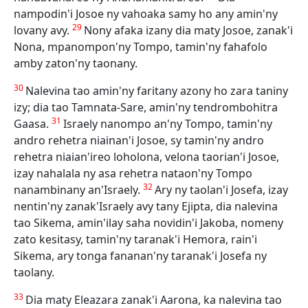
nampodin'i Josoe ny vahoaka samy ho any amin'ny
29
lovany avy.
Nony afaka izany dia maty Josoe, zanak'i
Nona, mpanompon'ny Tompo, tamin'ny fahafolo
amby zaton'ny taonany.
30
Nalevina tao amin'ny faritany azony ho zara taniny
izy; dia tao Tamnata-Sare, amin'ny tendrombohitra
31
Gaasa.
Israely nanompo an'ny Tompo, tamin'ny
andro rehetra niainan'i Josoe, sy tamin'ny andro
rehetra niaian'ireo loholona, velona taorian'i Josoe,
izay nahalala ny asa rehetra nataon'ny Tompo
32
nanambinany an'Israely.
Ary ny taolan'i Josefa, izay
nentin'ny zanak'Israely avy tany Ejipta, dia nalevina
tao Sikema, amin'ilay saha novidin'i Jakoba, nomeny
zato kesitasy, tamin'ny taranak'i Hemora, rain'i
Sikema, ary tonga fananan'ny taranak'i Josefa ny
taolany.
33
Dia maty Eleazara zanak'i Aarona, ka nalevina tao