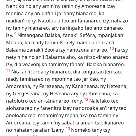
Nentiko ho any amin'ny tanin'ny Amoreana izay
monina any an-dafin'i Jordany hianareo, ka
niadian'ireny. Natolotro teo an-tànanareo izy, nahazo
ny taniny hianareo, ary naringako teo anoloanareo
9
izy.
Nitsangana Balàka, zanak'i Sefòra, mpanjakan'i
Moaba, ka niady tamin'Israely; nampiantso an'i
10
Balaama zanak'i Beora izy hanozona anareo.
Fa tsy
nety nihaino an'i Balaama aho, ka nitso-drano anareo
izy, dia voavonjiko tamin'ny tànan'i Balàka hianareo.
11
Nita an'i Jordany hianareo, dia tonga tao Jerikao;
niady taminareo ny mponina tao Jerikao, ny
Amoreana, ny Ferezeana, ny Kananeana, ny Heteana,
ny Gergeseana, ny Heveana ary ny Jeboseana; ka
12
natolotro teo an-tànanareo ireny.
Nalefako teo
alohanareo ny fanenitra izay nandroaka an'ireny teo
anoloanareo, mbamin'ny mpanjaka roa tamin'ny
Amoreana: tsy tamin'ny sabatra aman-tsipìkanareo
13
no nahatanterahan'izany.
Nomeko tany tsy