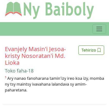
Evanjely Masin'i Jesoa-
Tehirizo
kristy Nosoratan'i Md.
Lioka
Toko faha-18
1
Ary nanao fanoharana tamin'izy ireo koa izy, momba
ny tsy maintsy ivavahana lalandava sy amim-
paharetana.