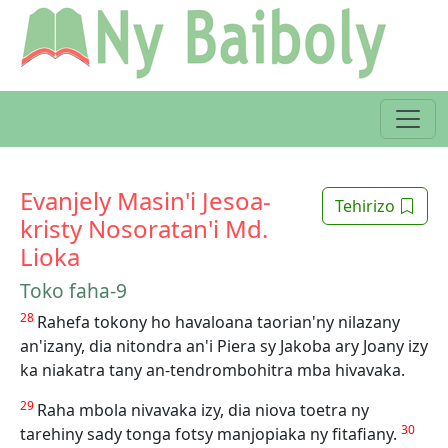
Evanjely Masin'i Jesoa-
Tehirizo
kristy Nosoratan'i Md.
Lioka
Toko faha-9
28
Rahefa tokony ho havaloana taorian'ny nilazany
an'izany, dia nitondra an'i Piera sy Jakoba ary Joany izy
ka niakatra tany an-tendrombohitra mba hivavaka.
29
Raha mbola nivavaka izy, dia niova toetra ny
30
tarehiny sady tonga fotsy manjopiaka ny fitafiany.