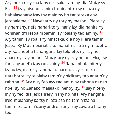
Ary indro nisy roa lahy niresaka taminy, dia Moizy sy
31
Elia,
izay niseho tamim-boninahitra sy nilaza ny
hahalasanany izay tsy maintsy ho tanteraka any
32
Jerosalema.
Navesatry ny tory ny mason'i Piera sy
ny namany, nefa nahari-tory ihany izy, dia nahita ny
33
voninahitr'i Jesoa mbamin'izy roalahy teo aminy.
Ary tamin'izy roa lahy nihataka, dia hoy Piera tamin'i
Jesoa: Ry Mpampianatra ô, mahafinaritra ny mitoetra
atý, ka andeha hanangana lay telo eto, ny iray ho
anao, ny iray ho an'i Moizy, ary ny iray ho an'i Elia; tsy
34
fantany anefa izay nolazainy.
Raha mbola niteny
izany izy, dia nisy rahona nanarona azy ireo, ka
natahotra izy telolahy tamin'ny nidirany tao anatin'ny
35
rahona.
Ary nisy feo avy tao amin'ny rahona nanao
36
hoe: Ity no Zanako malalako, henoy izy.
Ilay niteny
iny ny feo, dia Jesoa irery ihany no hita. Ary nangina
ireo mpianany ka tsy nilazalaza na tamin'iza na
tamin'iza tamin'izany andro izany izay zavatra hitany
teo.